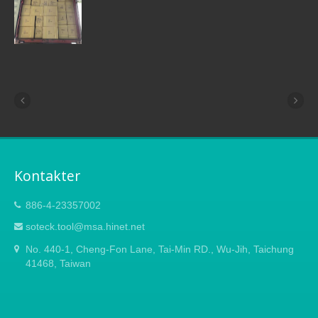
Kontakter
886-4-23357002
soteck.tool@msa.hinet.net
No. 440-1, Cheng-Fon Lane, Tai-Min RD., Wu-Jih, Taichung
41468, Taiwan