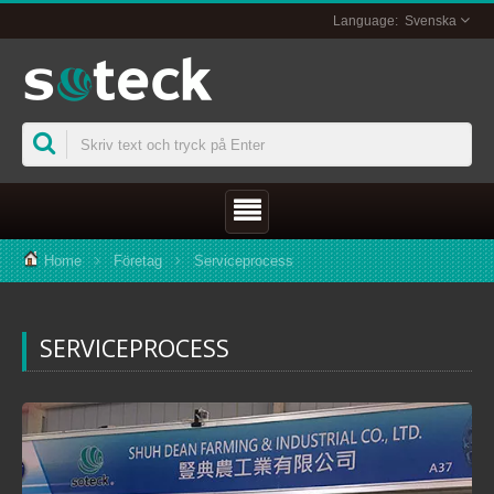
Svenska
Home
Företag
Serviceprocess
SERVICEPROCESS