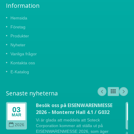
Information
Hemsida
Företag
Produkter
Nyheter
Vanliga frågor
Kontakta oss
E-Katalog
Senaste nyheterna
Besök oss på EISENWARENMESSE
03
2026 – Monternr Hall 4.1 / G032
MAR
Vi är glada att meddela att Soteck
2026
Corporation kommer att ställa ut på
EISENWARENMESSE 2026, som äger
att 