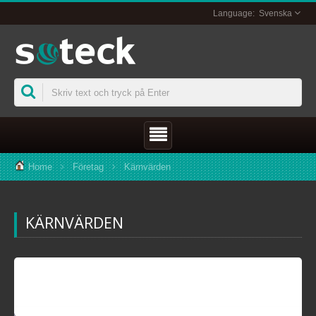
Svenska
Home
Företag
Kärnvärden
KÄRNVÄRDEN