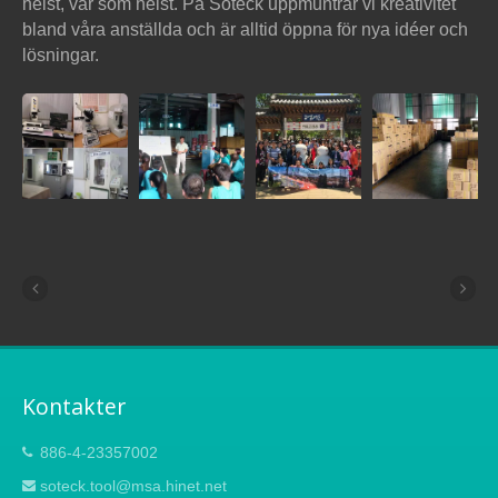
helst, var som helst. På Soteck uppmuntrar vi kreativitet
bland våra anställda och är alltid öppna för nya idéer och
lösningar.
Kontakter
886-4-23357002
soteck.tool@msa.hinet.net