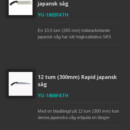
Pistolgreppet ger användarna en bekväm
japansk såg
och stabil känsla när de sågar. Denna
dragsåg med 17TPI kan användas för att
YU-1865FATH
skära trä, bambustänger och plastledningar.
En 10,5 tum (265 mm) träbearbetande
japansk såg har sitt högkvalitativa SK5
japanska högkolstålsblad med
trippelslipade tänder som skär på
dragningen. Det bredare bladet med
lackbeläggning ger större skäreffektivitet
och fin skärprestanda. Det ergonomiskt
utformade handtaget säkerställer bättre
12 tum (300mm) Rapid japansk
grepp och hög komfort. Impuls-härdade
såg
tänder möjliggör förlängd slitstyrka. Denna
drag såg med 15TPI kan skära alla typer av
YU-1866FATH
trä, gipsplattor och plastledningar.
Med en bladlängd på 12 tum (300 mm) kan
denna japanska såg erbjuda en längre
dragstroke för snabb och djup skärning.