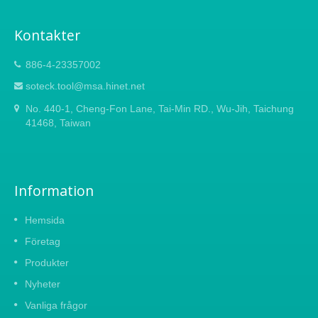
sågen på en krok när sågen inte används.
Handtaget har en förbättrad, halkfri,
Kontakter
bekväm öppen pistolgrepp. Det används för
trä- och plastskärningar.
886-4-23357002
soteck.tool@msa.hinet.net
No. 440-1, Cheng-Fon Lane, Tai-Min RD., Wu-Jih, Taichung
41468, Taiwan
Information
Hemsida
Företag
Produkter
Nyheter
Vanliga frågor