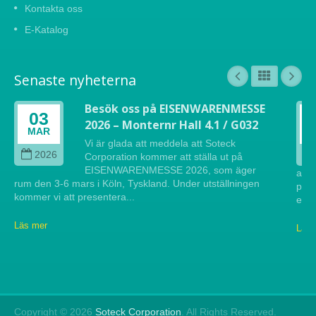
Kontakta oss
E-Katalog
Senaste nyheterna
Besök oss på EISENWARENMESSE
03
2026 – Monternr Hall 4.1 / G032
MAR
Vi är glada att meddela att Soteck
2026
Corporation kommer att ställa ut på
EISENWARENMESSE 2026, som äger
att 
rum den 3-6 mars i Köln, Tyskland. Under utställningen
pres
kommer vi att presentera...
efte
Läs mer
Läs 
Copyright © 2026
Soteck Corporation
. All Rights Reserved.