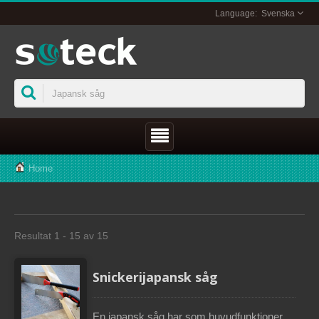
Svenska
Home
Resultat 1 - 15 av 15
Snickerijapansk såg
En japansk såg har som huvudfunktioner