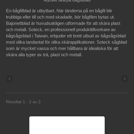
Mycket skarpa bågfilblad
En bågfilblad är utbytbart. När tänderna på en bågfil blir
trubbiga eller till och med skadade, bör bågfilen bytas ut.
Bajonettblad är huvudsakligen utformade för att skära plast
och metall. Soteck, en professionell produkttillverkare av
bågsågsblad i Taiwan, erbjuder ett brett utbud av bågsågsblad
med olika tandantal för olika skärapplikationer. Soteck sågblad
som är mycket vassa och mer hållbara är idealiska för att
skära alla typer av trä, plast och metall.
Resultat 1 - 2 av 2