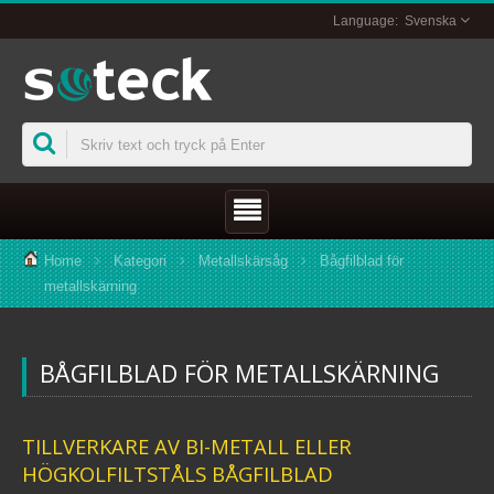
Svenska
Home
Kategori
Metallskärsåg
Bågfilblad för
metallskärning
BÅGFILBLAD FÖR METALLSKÄRNING
TILLVERKARE AV BI-METALL ELLER
HÖGKOLFILTSTÅLS BÅGFILBLAD