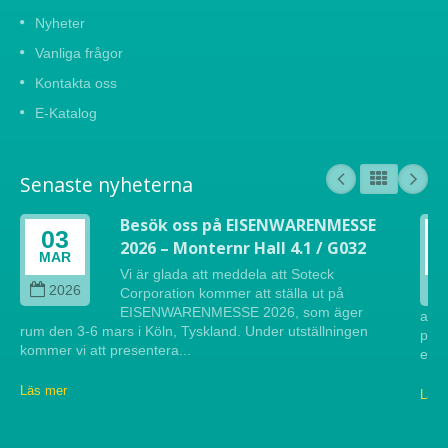
Nyheter
Vanliga frågor
Kontakta oss
E-Katalog
Senaste nyheterna
Besök oss på EISENWARENMESSE
03
2026 – Monternr Hall 4.1 / G032
MAR
Vi är glada att meddela att Soteck
2026
Corporation kommer att ställa ut på
EISENWARENMESSE 2026, som äger
att 
rum den 3-6 mars i Köln, Tyskland. Under utställningen
pres
kommer vi att presentera...
efte
Läs mer
Läs 