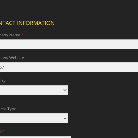
ågsram med HSS
Japansk draghandsåg 
allblad
utbytbart blad