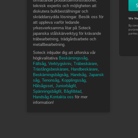
omfattande produktdemonstrationer,
teknisk expertis och möjligheten att
diskutera bulkbeställningar och
skräddarsydda lösningar. Besök oss för
att uppleva varför ledande
yrkesverksamma litar på Soteck
japanska stålskärverktyg för krävande
träbearbetning, trädgårdsarbete och
metallbearbetning.
Soteck inbjuder dig att utforska vår
högkvalitativa
Beskärningssåg
,
Fällsåg
,
Verktygskniv
,
Träbeskärare
,
Trästångsbeskärare
,
Handbeskärare
,
Beskärningsbågsåg
,
Handsåg
,
Japansk
såg
,
Tenonsåg
,
Kopplingssåg
,
Hålsågsset
,
Juniorbågfil
,
Spänningsbågfil
,
Bågfilblad
,
Handsåg
.
Kontakta oss
för mer
information!