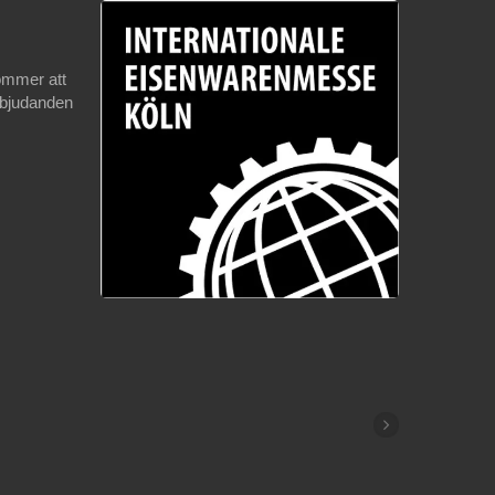
ommer att
erbjudanden