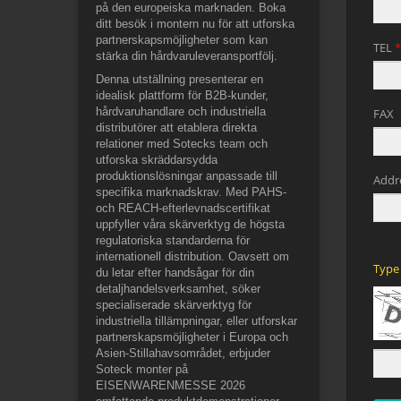
på den europeiska marknaden. Boka
ditt besök i montern nu för att utforska
partnerskapsmöjligheter som kan
stärka din hårdvaruleveransportfölj.
Denna utställning presenterar en
idealisk plattform för B2B-kunder,
hårdvaruhandlare och industriella
distributörer att etablera direkta
relationer med Sotecks team och
utforska skräddarsydda
produktionslösningar anpassade till
specifika marknadskrav. Med PAHS-
och REACH-efterlevnadscertifikat
uppfyller våra skärverktyg de högsta
regulatoriska standarderna för
internationell distribution. Oavsett om
du letar efter handsågar för din
detaljhandelsverksamhet, söker
specialiserade skärverktyg för
industriella tillämpningar, eller utforskar
partnerskapsmöjligheter i Europa och
Asien-Stillahavsområdet, erbjuder
Soteck monter på
EISENWARENMESSE 2026