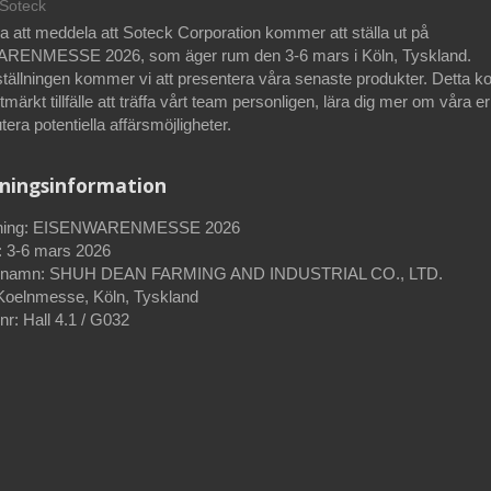
Soteck
da att meddela att Soteck Corporation kommer att ställa ut på
ENMESSE 2026, som äger rum den 3-6 mars i Köln, Tyskland.
tällningen kommer vi att presentera våra senaste produkter. Detta k
utmärkt tillfälle att träffa vårt team personligen, lära dig mer om våra 
tera potentiella affärsmöjligheter.
lningsinformation
llning: EISENWARENMESSE 2026
 3-6 mars 2026
rnamn: SHUH DEAN FARMING AND INDUSTRIAL CO., LTD.
 Koelnmesse, Köln, Tyskland
r: Hall 4.1 / G032