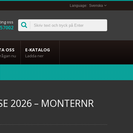
Svenska
Ring oss
357002
TA OSS
E-KATALOG
frågan nu
Ladda ner
SE 2026 – MONTERNR