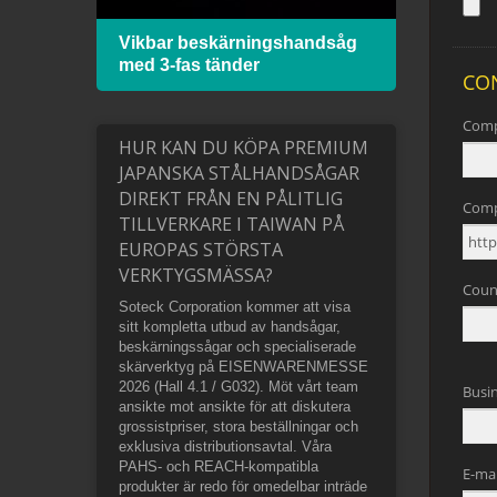
ed
Vikbar beskärningshandsåg
Bågs
med 3-fas tänder
bimet
HUR KAN DU KÖPA PREMIUM
JAPANSKA STÅLHANDSÅGAR
DIREKT FRÅN EN PÅLITLIG
TILLVERKARE I TAIWAN PÅ
EUROPAS STÖRSTA
VERKTYGSMÄSSA?
Soteck Corporation kommer att visa
sitt kompletta utbud av handsågar,
beskärningssågar och specialiserade
skärverktyg på EISENWARENMESSE
2026 (Hall 4.1 / G032). Möt vårt team
ansikte mot ansikte för att diskutera
grossistpriser, stora beställningar och
exklusiva distributionsavtal. Våra
PAHS- och REACH-kompatibla
produkter är redo för omedelbar inträde