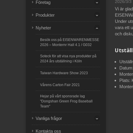
2026/3/3
Företag
Vi är gla
Produkter
EISENWAR
Under uts
vara ett 
Nyheter
och disku
Besök oss på EISENWARENMESSE
2026 – Monternr Hall 4.1 / G032
Utstäl
Soteck för att visa nya produkter på
2024 års utställning i Köln
Utstä
Datum:
Taiwan Hardware Show 2023
Monte
Plats:
Vårens Carton Fair 2021
Montern
Hejar på vårt sponsrade lag
"Dongshan Green Frog Baseball
Team"
Vanliga frågor
Kontakta oss