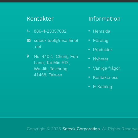
Kontakter
Information
023
Vårens Carton Fair 2021
886-4-23357002
Hemsida
15
På grund av det nya coronavirusutbrottet 
soteck.tool@msa.hinet
Företag
APR
Kina har vi beslutat att tillfälligt ställa in al
.net
Produkter
WARE
utlandsaffärsresor. Vi beklagar att
2021
No. 440-1, Cheng-Fon
a
meddela att vi inte kommer att delta i
Nyheter
pföretag
Lane, Tai-Min RD.,
Canton Fair...
Vanliga frågor
Wu-Jih, Taichung
41468, Taiwan
Läs mer
Kontakta oss
E-Katalog
Copyright © 2026
Soteck Corporation
. All Rights Reserve