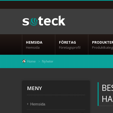
HEMSIDA
FÖRETAG
PRODUKTE
Hemsida
Företagsprofil
Produktkateg
Home
Nyheter
BE
MENY
HA
Hemsida