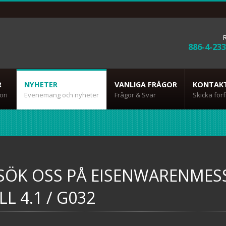
886-4-23
R
NYHETER
VANLIGA FRÅGOR
KONTAK
ori
Evenemang och nyheter
Frågor & Svar
Skicka för
SÖK OSS PÅ EISENWARENMES
LL 4.1 / G032