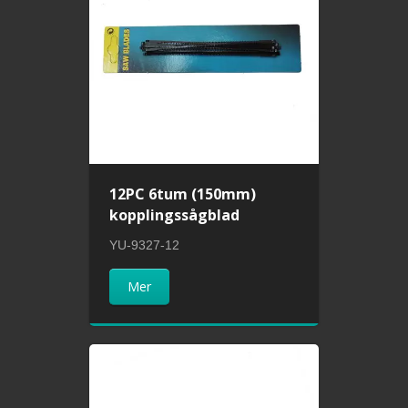
12PC 6tum (150mm)
kopplingssågblad
YU-9327-12
Mer