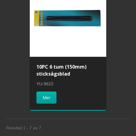
10PC 6 tum (150mm)
sticksågsblad
YU-9622
Mer
Resultat 1 - 7 av 7