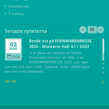
Kontakta oss
E-Katalog
Senaste nyheterna
Besök oss på EISENWARENMESSE
03
2026 – Monternr Hall 4.1 / G032
MAR
Vi är glada att meddela att Soteck
2026
Corporation kommer att ställa ut på
EISENWARENMESSE 2026, som äger
att 
rum den 3-6 mars i Köln, Tyskland. Under utställningen
pres
kommer vi att presentera...
efte
Läs mer
Läs 