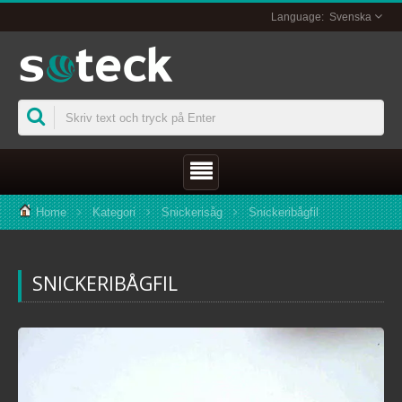
Svenska
Home
Kategori
Snickerisåg
Snickeribågfil
SNICKERIBÅGFIL