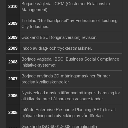
Började vägleda i CRM (Customer Relationship
2010
Management).
Tilldelad "Guldhandpriset" av Federation of Taichung
2009
City Industries.
2009
Godkänd BSCI (originalversion) revision.
2009
Inköp av drag- och trycktestmaskiner.
Började vägleda i BSCI Business Social Compliance
2008
Initiative-systemet.
Började använda 2D-mätningsmaskiner för mer
2007
precisa kvalitetskontroller.
Nyutvecklad maskin tillämpad på impuls-härdning för
2006
att tillverka mer hållbara och vassare tänder.
Införde Enterprise Resource Planning (ERP) för att
2005
hjälpa ledning och utveckling av vårt företag.
Godkände ISO-9001:2008 internationella