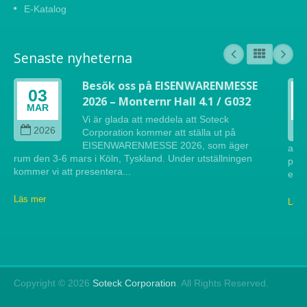
E-Katalog
Senaste nyheterna
Besök oss på EISENWARENMESSE
03
2026 – Monternr Hall 4.1 / G032
MAR
Vi är glada att meddela att Soteck
2026
Corporation kommer att ställa ut på
EISENWARENMESSE 2026, som äger
att 
rum den 3-6 mars i Köln, Tyskland. Under utställningen
pres
kommer vi att presentera...
efte
Läs mer
Läs 
Copyright © 2026
Soteck Corporation
. All Rights Reserved.