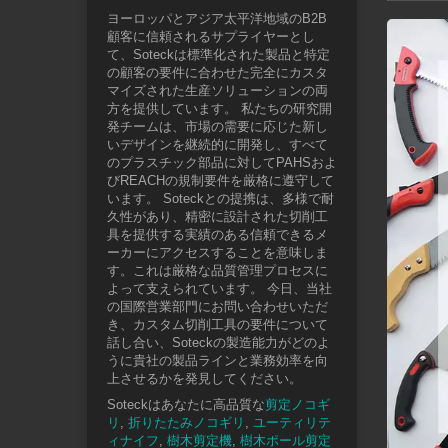
ヨーロッパとアジア太平洋地域のB2B
顧客に信頼されるサプライヤーとし
て、Soteckは標準化された製品と特定
の顧客の要件に合わせた完全にカスタ
マイズされた生産ソリューションの両
方を提供しています。 私たちの研究開
発チームは、市場の需要に応じた新し
いデザインを継続的に開発し、すべて
のプラスチック部品に対してPAHSおよ
びREACHの規制要件を厳格に遵守して
います。 Soteckとの提携は、多様で耐
久性があり、精密に設計された切削工
具を提供する実績のある信頼できるメ
ーカーにアクセスすることを意味しま
す。これは厳格な品質管理プロセスに
よって支えられています。 今日、当社
の国際営業部門にお問い合わせいただ
き、カスタム切削工具の要件について
話し合い、Soteckの製造能力がどのよ
うに貴社の製品ラインと業務効率を向
上させるかを発見してください。
Soteckはあなたに高品質な
剪定ノコギ
リ
,
折りたたみノコギリ
,
ユーティリテ
ィナイフ
,
樹木剪定機
,
樹木ポール剪定