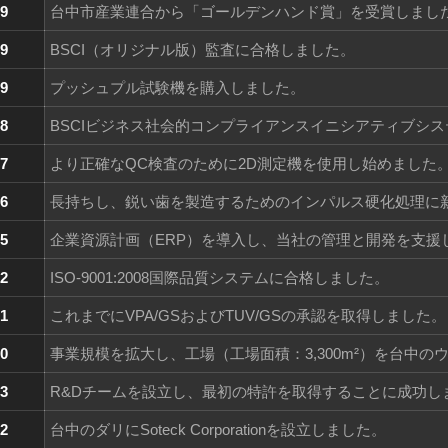
9
台中市産業連合から「ゴールデンハンド賞」を受賞しまし
Sバイメタル刃付きハクソー
刃を交換した日本の引き
ーム
9
BSCI（オリジナル版）監査に合格しました。
9
プッシュプル試験機を購入しました。
8
BSCIビジネス社会的コンプライアンスイニシアティブシ
7
より正確なQC検査のために2D測定機を使用し始めました
6
長持ちし、鋭い歯を製造するためのインパルス硬化処理に
5
企業資源計画（ERP）を導入し、当社の管理と開発を支援
2
ISO-9001:2008国際品質システムに合格しました。
1
これまでにVPA/GSおよびTUV/GSの承認を取得しました。
0
事業規模を拡大し、工場（工場面積：3,300m²）を台中
3
R&Dチームを設立し、最初の特許を取得することに成功し
2
台中のダリにSoteck Corporationを設立しました。