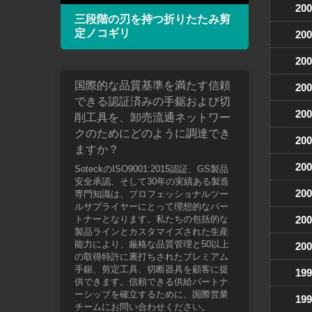
200
鋸
三段階の刃を持つ折りたたみ剪
HS
定ノコギリ
フレ
200
200
国際的な品質基準を満たす信頼
200
できる認証済みの手鋸および切
200
削工具を、卸売流通ネットワー
クのためにどのように調達でき
200
ますか？
200
SoteckのISO9001:2015認証、GS製品
安全承認、そして30年の実績ある製造
200
専門知識は、プロフェッショナルツー
ルサプライヤーにとって理想的なパー
トナーとなります。私たちの包括的な
200
製品ラインとカスタマイズされた生産
能力により、厳格な品質管理と50以上
200
の取得特許に裏打ちされたプレミアム
手鋸、剪定工具、切断器具を顧客に提
199
供できます。信頼できる供給パートナ
ーシップを確立するために、国際営業
199
チームにお問い合わせください。