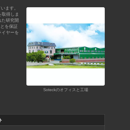
ています。
を取得しま
れた研究開
ことを保証
ライヤーを
Soteckのオフィスと工場
ト