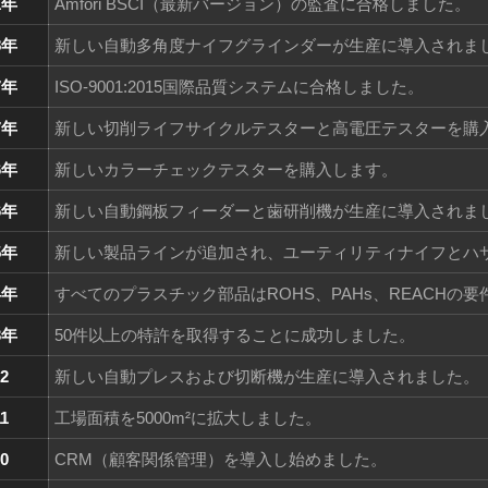
1年
Amfori BSCI（最新バージョン）の監査に合格しました。
8年
新しい自動多角度ナイフグラインダーが生産に導入されま
7年
ISO-9001:2015国際品質システムに合格しました。
7年
新しい切削ライフサイクルテスターと高電圧テスターを購
6年
新しいカラーチェックテスターを購入します。
6年
新しい自動鋼板フィーダーと歯研削機が生産に導入されま
5年
新しい製品ラインが追加され、ユーティリティナイフとハ
4年
すべてのプラスチック部品はROHS、PAHs、REACHの
3年
50件以上の特許を取得することに成功しました。
2
新しい自動プレスおよび切断機が生産に導入されました。
1
工場面積を5000m²に拡大しました。
0
CRM（顧客関係管理）を導入し始めました。