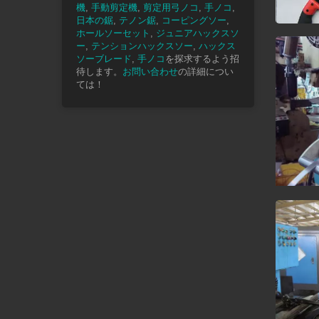
機
,
手動剪定機
,
剪定用弓ノコ
,
手ノコ
,
日本の鋸
,
テノン鋸
,
コーピングソー
,
ホールソーセット
,
ジュニアハックスソ
ー
,
テンションハックスソー
,
ハックス
ソーブレード
,
手ノコ
を探求するよう招
待します。
お問い合わせ
の詳細につい
ては！