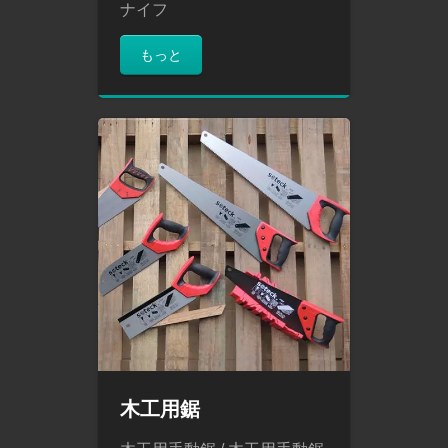
ナイフ
もっと
木工用鋸