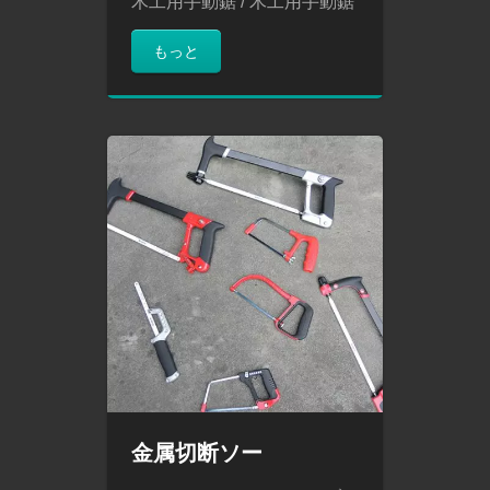
木工用手動鋸 / 木工用手動鋸
もっと
金属切断ソー