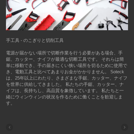
手工具 - のこぎりと切削工具
電源が届かない場所で切断作業を行う必要がある場合、手
鋸、カッター、ナイフが最適な切断工具です。 それらは簡
単に移動でき、手の届きにくい狭い場所を切るために使用で
き、電動工具と比べてあまりお金がかかりません。 Soteck
は、25年以上にわたり、さまざまな手鋸、カッター、ナイフ
を世界に供給してきました。 私たちの手鋸、カッター、ナ
イフは、長持ちし、高品質を象徴しています。 私たちと一
緒にウィンウィンの状況を作るために働くことを歓迎しま
す。