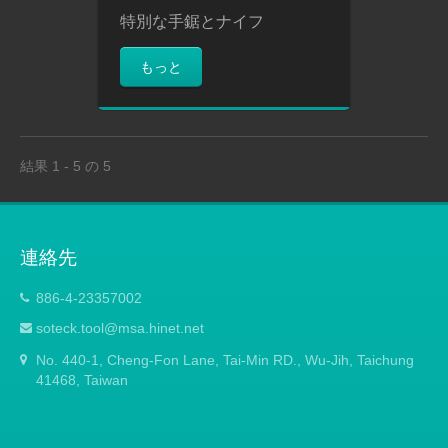
特別な手鋸とナイフ
もっと
結果 1 - 5 の 5
連絡先
886-4-23357002
soteck.tool@msa.hinet.net
No. 440-1, Cheng-Fon Lane, Tai-Min RD., Wu-Jih, Taichung
41468, Taiwan