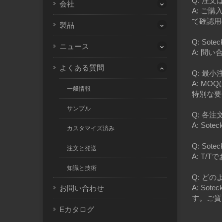
Q: 注
会社
A: ご
て確認用
製品
Q: Sot
ニュース
A: 問い
よくある質問
Q: 最
A: M
一般情報
特別な要
サンプル
Q: 各
A: So
カスタマイズ済み
Q: Sot
注文と発送
A: T
知識と技術
Q: ど
A: S
お問い合わせ
す。ご質
Eカタログ