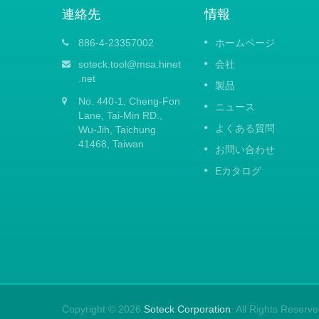
連絡先
情報
2021年春の広州交易会
886-4-23357002
ホームページ
15
での国際展
中国での新型コロナウイルスの発生によ
soteck.tool@msa.hinet
会社
APR
EXPO
り、すべての海外出張を一時的に中止す
.net
製品
います。
ことに決定しました。2022年の広州交易
2021
No. 440-1, Cheng-Fon
企業や業
には参加できないことをお知らせするこ
ニュース
ンドや革
Lane, Tai-Min RD.,
をお詫び申し上げます。 新型コロナウ
よくある質問
く絶好の
ルスの暗い夜が早く過ぎ去り、「平和」
Wu-Jih, Taichung
夜明けが訪れますように！
41468, Taiwan
お問い合わせ
続きを読む
Eカタログ
Copyright © 2026
Soteck Corporation
. All Rights Reserve