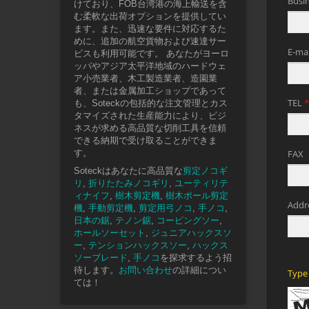
けており、FOB台湾港の海上輸送を含
む柔軟な出荷オプションを提供してい
ます。また、迅速な要件に対応するた
めに、追加の航空貨物および速達サー
ビスも利用可能です。 あなたがヨーロ
ッパやアジア太平洋地域のハードウェ
ア小売業者、木工製造業者、造園業
者、または金属加工ショップであって
も、Soteckの包括的な注文管理とカス
タマイズされた生産能力により、ビジ
ネスが求める高品質な切削工具を信頼
できる納期で受け取ることができま
す。
Soteckはあなたに高品質な
剪定ノコギ
リ
,
折りたたみノコギリ
,
ユーティリテ
ィナイフ
,
樹木剪定機
,
樹木ポール剪定
機
,
手動剪定機
,
剪定用弓ノコ
,
手ノコ
,
日本の鋸
,
テノン鋸
,
コーピングソー
,
ホールソーセット
,
ジュニアハックスソ
ー
,
テンションハックスソー
,
ハックス
ソーブレード
,
手ノコ
を探求するよう招
待します。
お問い合わせ
の詳細につい
ては！