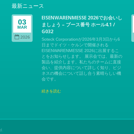
最新ニュース
EISENWARENMESSE 2026でお会いし
03
ましょう – ブース番号 ホール4.1 /
MAR
G032
る
会
2026
Soteck Corporationが2026年3月3日から6
と
日までドイツ・ケルンで開催される
イ
EISENWARENMESSE 2026に出展するこ
の
とをお知らせします。 展示会では、最新の
製品を紹介します。私たちのチームに直接
会い、提供内容について詳しく知り、ビジ
ネスの機会について話し合う素晴らしい機
会です。
続きを読む
d.