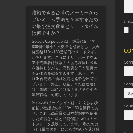
信頼できる台湾のメーカーから
プレミアム手鋸を在庫するため
の最小注文数量とリードタイム
は何ですか？
Soteck Corporationは、製品に応じて
600個の最小注文数量を必要とし、入金
確認後110〜130営業日のリードタイム
があります。これにより、ハードウェ
ア小売業者は競争力のある在庫レベル
を維持しながら、高品質な日本製鋸の
安定供給を確保できます。私たちの
FOB台湾港の価格設定と柔軟な出荷オ
プション（海上、航空、または速達）
は、国際市場におけるさまざまな小売
流通戦略に対応しています。
Soteckのリードタイムは、注文および
前払い確認後の約110〜130営業日であ
り、これは高品質な日本製鋼材を使用
した綿密な生産と品質保証へのコミッ
トメントを反映しています。 私たちは
T/T（電信送金）による支払いを受け付