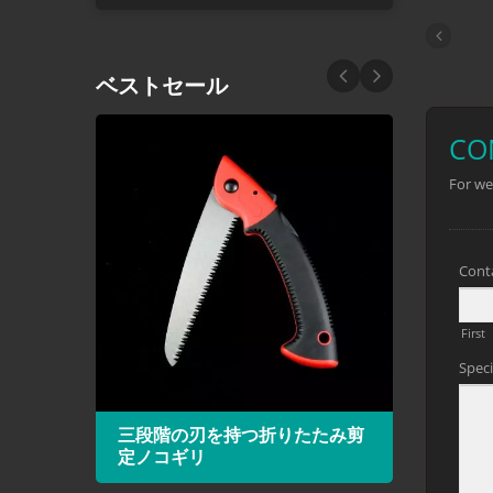
ベストセール
鋸
三段階の刃を持つ折りたたみ剪
HS
定ノコギリ
フレ