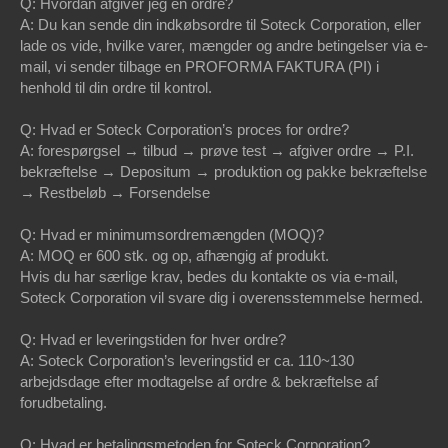
Q: Hvordan afgiver jeg en ordre?
A: Du kan sende din indkøbsordre til Soteck Corporation, eller
lade os vide, hvilke varer, mængder og andre betingelser via e-
mail, vi sender tilbage en PROFORMA FAKTURA (PI) i
henhold til din ordre til kontrol.
Q: Hvad er Soteck Corporation’s proces for ordre?
A: forespørgsel → tilbud → prøve test → afgiver ordre → P.I.
bekræftelse → Depositum → produktion og pakke bekræftelse
→ Restbeløb → Forsendelse
Q: Hvad er minimumsordremængden (MOQ)?
A: MOQ er 600 stk. og op, afhængig af produkt.
Hvis du har særlige krav, bedes du kontakte os via e-mail,
Soteck Corporation vil svare dig i overensstemmelse hermed.
Q: Hvad er leveringstiden for hver ordre?
A: Soteck Corporation’s leveringstid er ca. 110~130
arbejdsdage efter modtagelse af ordre & bekræftelse af
forudbetaling.
Q: Hvad er betalingsmetoden for Soteck Corporation?