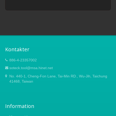
Kontakter
886-4-23357002
soteck.tool@msa.hinet.net
No. 440-1, Cheng-Fon Lane, Tai-Min RD., Wu-Jih, Taichung
41468, Taiwan
Information