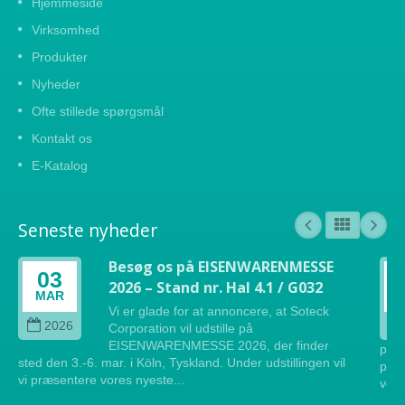
Hjemmeside
Virksomhed
Produkter
Nyheder
Ofte stillede spørgsmål
Kontakt os
E-Katalog
Seneste nyheder
Besøg os på EISENWARENMESSE
03
2026 – Stand nr. Hal 4.1 / G032
MAR
Vi er glade for at annoncere, at Soteck
2026
Corporation vil udstille på
EISENWARENMESSE 2026, der finder
præs
sted den 3.-6. mar. i Köln, Tyskland. Under udstillingen vil
på d
vi præsentere vores nyeste...
vent