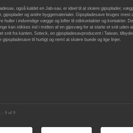
adesav, også kaldet en Jab-sav, er ideel til at skære gipsplader, vægp
r, gipsplader og andre byggematerialer. Gipspladesave bruges mest a
ære huller i indvendige vægge og lofter til stikkontakter og kontakter. 
inge kan stikkes ind i midten af en gipsvæg for at starte et snit uden a
t snit fra kanten. Soteck, en gipspladesavproducent i Taiwan, tilbyde
ge gipspladesave til hurtigt og nemt at skære buede og lige linjer.
 - 9 af 9