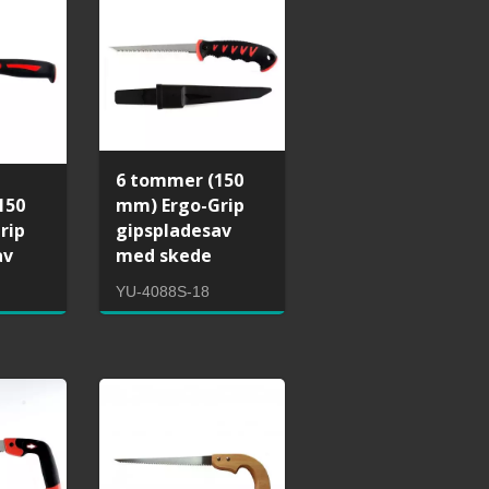
6 tommer (150
150
mm) Ergo-Grip
rip
gipspladesav
av
med skede
YU-4088S-18