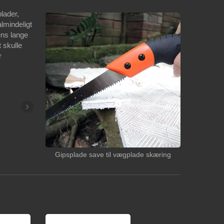
lader,
lmindeligt
Dens lange
t skulle
r
Gipsplade save til vægplade skæring