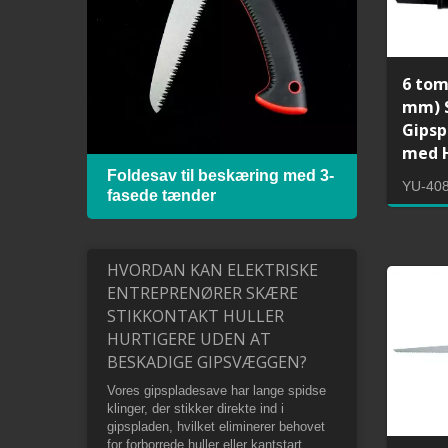
6 tom
mm) S
Gipsp
med H
ed
Foldesav til beskæring med 3-
Meta
YU-40
fasede tænder
bimet
HVORDAN KAN ELEKTRISKE
ENTREPRENØRER SKÆRE
STIKKONTAKT HULLER
HURTIGERE UDEN AT
BESKADIGE GIPSVÆGGEN?
Vores gipspladesave har lange spidse
klinger, der stikker direkte ind i
gipspladen, hvilket eliminerer behovet
for forborrede huller eller kantstart.