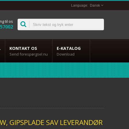
Dansk
ng til os
357002
L
KONTAKT OS
E-KATALOG
Send forespørgsel nu
Download
SAW, GIPSPLADE SAV LEVERANDØR