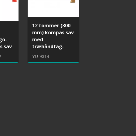
12 tommer (300
mm) kompas sav
go-
med
s sav
træhåndtag.
med
Foldesav til beskæring med 3-
2
YU-9314
fasede tænder