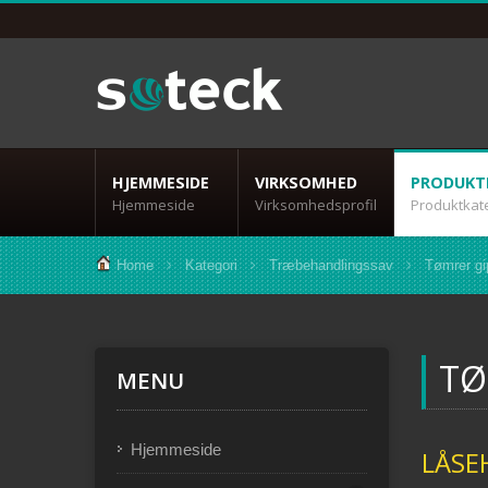
HJEMMESIDE
VIRKSOMHED
PRODUKT
Hjemmeside
Virksomhedsprofil
Produktkat
Home
Kategori
Træbehandlingssav
Tømrer gi
TØ
MENU
Hjemmeside
LÅSE