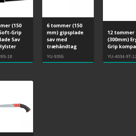
mer (150
6 tommer (150
oft-Grip
mm) gipsplade
12 tommer
lade Sav
sav med
(300mm) Er
ylster
træhåndtag
Grip kompa
lsavramme med HSS
Japansk træk håndsav 
89S-18
YU-9355
YU-4034-9T-1
alblad
udskifteligt blad