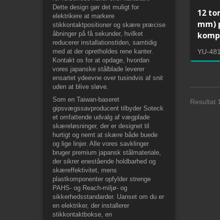
Dette design gør det muligt for
12 to
elektrikere at markere
mm) p
stikkontaktpositioner og skære præcise
åbninger på få sekunder, hvilket
komp
reducerer installationstiden, samtidig
med at der opretholdes rene kanter.
YU-48
Kontakt os for at opdage, hvordan
vores japanske stålblade leverer
ensartet ydeevne over tusindvis af snit
uden at blive sløve.
Som en Taiwan-baseret
Resultat 1
gipsvægssavproducent tilbyder Soteck
et omfattende udvalg af vægplade
skæreløsninger, der er designet til
hurtigt og nemt at skære både buede
og lige linjer. Alle vores savklinger
bruger premium japansk stålmateriale,
der sikrer enestående holdbarhed og
skæreffektivitet, mens
plastkomponenter opfylder strenge
PAHS- og Reach-miljø- og
sikkerhedsstandarder. Uanset om du er
en elektriker, der installerer
stikkontaktbokse, en