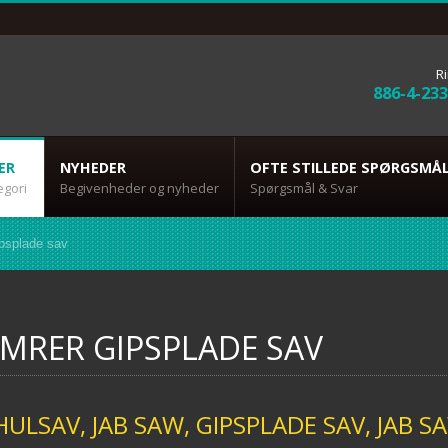
Ri
886-4-23
ER
NYHEDER
OFTE STILLEDE SPØRGSMÅ
egori
Begivenheder og nyheder
Spørgsmål & Svar
psplade sav
MRER GIPSPLADE SAV
HULSAV, JAB SAW, GIPSPLADE SAV, JAB 