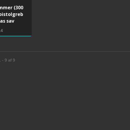
mmer (300
istolgreb
as sav
14
 - 9 af 9