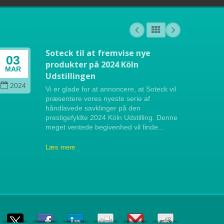
Soteck til at fremvise nye
03
04
produkter på 2024 Köln
MAR
OCT
Udstillingen
2024
202
Vi er glade for at annoncere, at Soteck vil
præsentere vores nyeste serie af
håndlavede savklinger på den
prestigefyldte 2024 Köln Udstilling. Denne
meget ventede begivenhed vil finde...
Læs mere