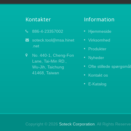
Kontakter
Information
023
Forårsmessen Carton Fair 2021
886-4-23357002
Hjemmeside
15
På grund af det nye coronavirusudbrud i
soteck.tool@msa.hinet
Virksomhed
APR
Kina har vi besluttet midlertidigt at
.net
Produkter
WARE
suspendere alle udenlandske
2021
No. 440-1, Cheng-Fon
forretningsrejser. Vi er kede af at meddel
Nyheder
er og
Lane, Tai-Min RD.,
at vi ikke vil deltage i Canton Fair...
Ofte stillede spørgsmål
Wu-Jih, Taichung
41468, Taiwan
Læs mere
Kontakt os
E-Katalog
Copyright © 2026
Soteck Corporation
. All Rights Reserve