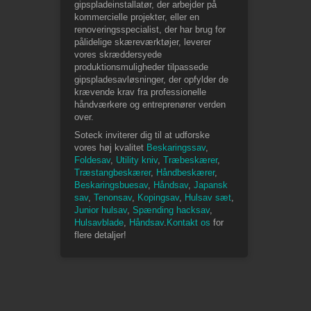
gipspladeinstallatør, der arbejder på
kommercielle projekter, eller en
renoveringsspecialist, der har brug for
pålidelige skæreværktøjer, leverer
vores skræddersyede
produktionsmuligheder tilpassede
gipspladesavløsninger, der opfylder de
krævende krav fra professionelle
håndværkere og entreprenører verden
over.
Soteck inviterer dig til at udforske
vores høj kvalitet
Beskaringssav
,
Foldesav
,
Utility kniv
,
Træbeskærer
,
Træstangbeskærer
,
Håndbeskærer
,
Beskaringsbuesav
,
Håndsav
,
Japansk
sav
,
Tenonsav
,
Kopingsav
,
Hulsav sæt
,
Junior hulsav
,
Spænding hacksav
,
Hulsavblade
,
Håndsav
.
Kontakt os
for
flere detaljer!