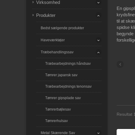
Virksomhed
En gipspl
krydsfine
Produkter
til at sk
spidse kl
Bedst sælgende produkter
begynde e
forskelli
Haveværktøjer
Træbehandlingssav
Træbearbejdnings håndsav
Tømrer japansk sav
Træbearbejdnings tenonsav
Tømrer gipsplade sav
Tømrerbøjlesav
Resultat 1
Tømrerhulsav
Metal Skærende Sav