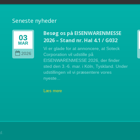
Seneste nyheder
Besøg os på EISENWARENMESSE
03
2026 – Stand nr. Hal 4.1 / G032
MAR
Vi er glade for at annoncere, at Soteck
2026
Corporation vil udstille på
e,
EISENWARENMESSE 2026, der finder
sted den 3.-6. mar. i Köln, Tyskland. Under
udstillingen vil vi præsentere vores
nyeste...
Læs mere
d.