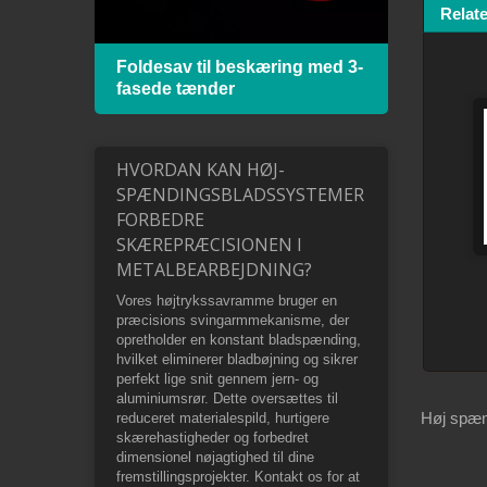
Relat
ed
Foldesav til beskæring med 3-
Meta
fasede tænder
bimet
HVORDAN KAN HØJ-
SPÆNDINGSBLADSSYSTEMER
FORBEDRE
SKÆREPRÆCISIONEN I
METALBEARBEJDNING?
Vores højtrykssavramme bruger en
præcisions svingarmmekanisme, der
opretholder en konstant bladspænding,
hvilket eliminerer bladbøjning og sikrer
perfekt lige snit gennem jern- og
aluminiumsrør. Dette oversættes til
Høj spæ
reduceret materialespild, hurtigere
skærehastigheder og forbedret
dimensionel nøjagtighed til dine
fremstillingsprojekter. Kontakt os for at