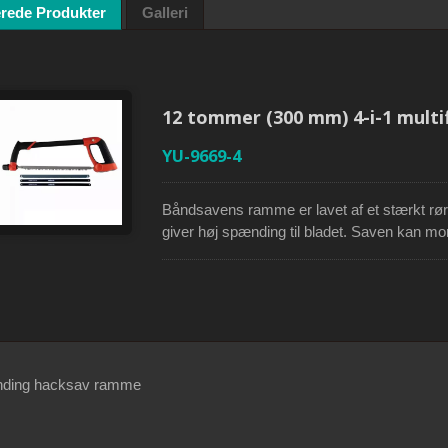
erede Produkter
Galleri
lsavramme med HSS
Japansk træk håndsav 
alblad
udskifteligt blad
12 tommer (300 mm) 4-i-1 multi
YU-9669-4
Båndsavens ramme er lavet af et stærkt rør
giver høj spænding til bladet. Saven kan mon
forskellige skæreapplikationer. De ekstra bl
rørformede ramme. Båndsaveren leveres m
forskelligt tandantal til forskellige skæreappl
at skære tørt træ, 18TPI til at skære plastik
komfortabelt greb.
nding hacksav ramme