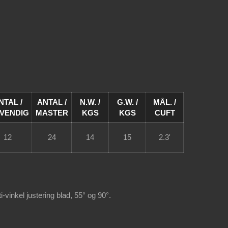
NTAL /
ANTAL /
N.W. /
G.W. /
MÅL. /
DVENDIG
MASTER
KGS
KGS
CUFT
12
24
14
15
2.3'
vinkel justering blad, 55° og 90°.