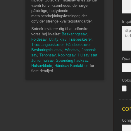
tilbyder Soteck's metalsav enestående
værdi for virksomheder, der søger
pålidelige, højtydende
metalbearbejdningsløsninger, der
opfylder strenge kvalitetsstandarder.
Soteck inviterer dig til at udforske
vores høj kvalitet
Beskaringssav
,
Foldesav
,
Utility kniv
,
Træbeskærer
,
Træstangbeskærer
,
Håndbeskærer
,
Beskaringsbuesav
,
Håndsav
,
Japansk
sav
,
Tenonsav
,
Kopingsav
,
Hulsav sæt
,
Junior hulsav
,
Spænding hacksav
,
Hulsavblade
,
Håndsav
.
Kontakt os
for
flere detaljer!