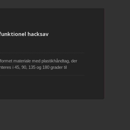
med
Foldesav til beskæring med 3-
fasede tænder
funktionel hacksav
formet materiale med plastikhåndtag, der
teres i 45, 90, 135 og 180 grader til
ade (op til 3 blade) kan opbevares i den
ed fire 12 tommer (300 mm) bladtyper med
ikationer: 5TPI til at skære vådt træ, 10TPI til
 og 24TPI til at skære metal. Håndtaget har et