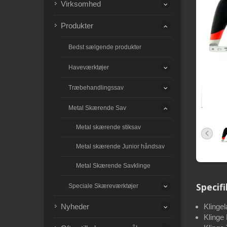
Virksomhed
Produkter
Bedst sælgende produkter
Haveværktøjer
Træbehandlingssav
Metal Skærende Sav
Metal skærende stiksav
Metal skærende Junior håndsav
Metal Skærende Savklinge
Specif
Speciale Skæreværktøjer
Nyheder
Klinge
Klinge 