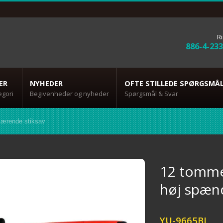
Ri
886-4-23
ER
NYHEDER
OFTE STILLEDE SPØRGSMÅ
egori
Begivenheder og nyheder
Spørgsmål & Svar
kærende stiksav
12 tomme
høj spæn
YU-9665BI