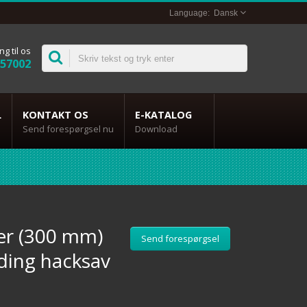
Dansk
ng til os
357002
L
KONTAKT OS
E-KATALOG
Send forespørgsel nu
Download
r (300 mm)
Send forespørgsel
ding hacksav