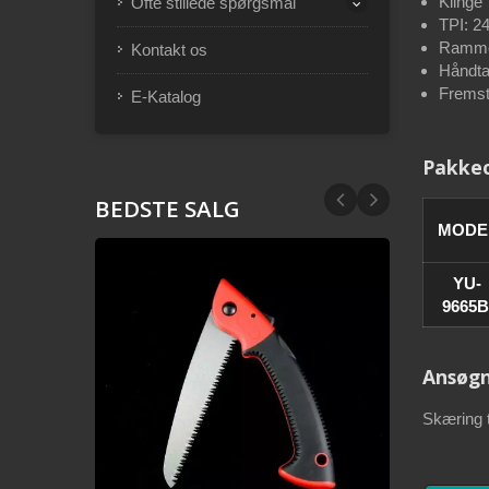
Klinge
Ofte stillede spørgsmål
TPI: 2
Ramme:
Kontakt os
Håndta
Fremsti
E-Katalog
Pakkeo
BEDSTE SALG
MODE
YU-
9665B
Ansøgn
Skæring t