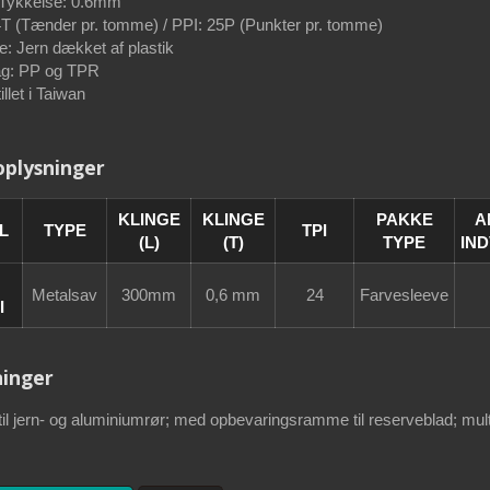
 Tykkelse: 0.6mm
4T (Tænder pr. tomme) / PPI: 25P (Punkter pr. tomme)
 Jern dækket af plastik
g: PP og TPR
llet i Taiwan
plysninger
KLINGE
KLINGE
PAKKE
A
L
TYPE
TPI
(L)
(T)
TYPE
IN
Metalsav
300mm
0,6 mm
24
Farvesleeve
I
inger
il jern- og aluminiumrør; med opbevaringsramme til reserveblad; multi-