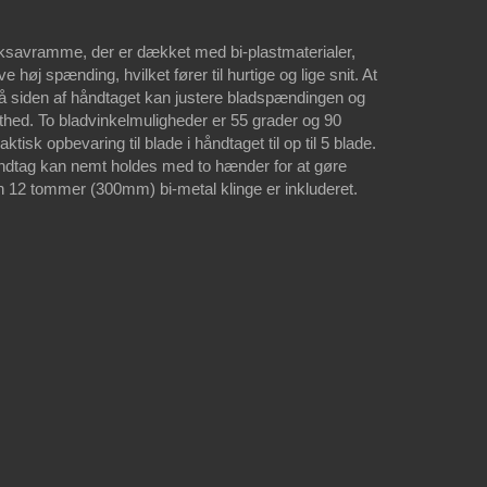
cksavramme, der er dækket med bi-plastmaterialer,
ave høj spænding, hvilket fører til hurtige og lige snit. At
å siden af håndtaget kan justere bladspændingen og
ethed. To bladvinkelmuligheder er 55 grader og 90
ktisk opbevaring til blade i håndtaget til op til 5 blade.
ndtag kan nemt holdes med to hænder for at gøre
En 12 tommer (300mm) bi-metal klinge er inkluderet.