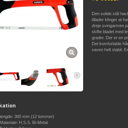
Den solide stål ha
tillader klinger at h
dreje svingarmen p
skifte bladet med l
grader. Der er en pra
Det komfortable hå
saven helt stabil. 
ikation
længde: 300 mm (12 tommer)
Materiale: H.S.S. Bi-Metal