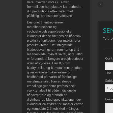
lære, hvordan vores i Taiwan
fremstillede højtrykssav kan forbedre
din produktions effektivitet med
pålidelig, professionel ydeevne.
Designet til entreprenører,
metalbearbejdere og
vedligeholdelsesprofessionelle,
inkluderer denne højttension båndsav
praktiske funktioner, der maksimerer
produktiviteten. Det integrerede
bladopbevaringsrum rummer op til 5
reserveblade, hvilket sikrer, at du altid
er forberedt til længere arbejdsperioder
uden afbrydelse. Den 0,6 mm
bladtykkelse og bi-metal konstruktion
giver overlegen skæreevne og
holdbarhed på tværs af forskellige
metalmaterialer. Farvet sleeve
emballage gør dette professionelt
værktøj ideelt til både individuelle
håndværkere og storkøb af
distributører. Med specifikationer, der
inkluderer 24 stykker pr. master carton
og kompakte 2,3 kubikfod målinger,