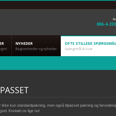
Ri
886-4-23
ER
NYHEDER
OFTE STILLEDE SPØRGSMÅ
egori
Begivenheder og nyheder
Spørgsmål & Svar
LPASSET
er ikke kun standardpakning, men også tilpasset pakning og farvedesi
gsel. Kontakt os lige nu!