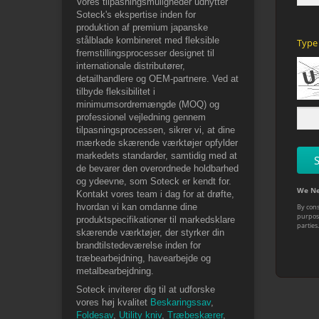
Vores tilpasningsmuligheder udnytter
Soteck's ekspertise inden for
produktion af premium japanske
stålblade kombineret med fleksible
fremstillingsprocesser designet til
internationale distributører,
detailhandlere og OEM-partnere. Ved at
tilbyde fleksibilitet i
minimumsordremængde (MOQ) og
professionel vejledning gennem
tilpasningsprocessen, sikrer vi, at dine
mærkede skærende værktøjer opfylder
markedets standarder, samtidig med at
de bevarer den overordnede holdbarhed
og ydeevne, som Soteck er kendt for.
Kontakt vores team i dag for at drøfte,
hvordan vi kan omdanne dine
produktspecifikationer til markedsklare
skærende værktøjer, der styrker din
brandtilstedeværelse inden for
træbearbejdning, havearbejde og
metalbearbejdning.
Soteck inviterer dig til at udforske
vores høj kvalitet
Beskaringssav
,
Foldesav
,
Utility kniv
,
Træbeskærer
,