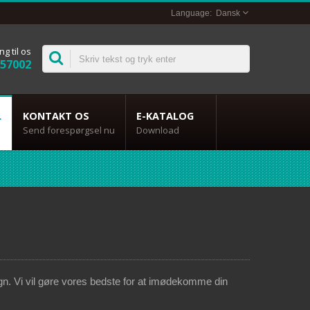
Dansk
ng til os
357002
L
KONTAKT OS
E-KATALOG
Send forespørgsel nu
Download
gn. Vi vil gøre vores bedste for at imødekomme din