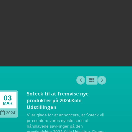
Soteck til at fremvise nye
03
04
produkter på 2024 Köln
MAR
OCT
Udstillingen
2024
202
Vi er glade for at annoncere, at Soteck vil
præsentere vores nyeste serie af
håndlavede savklinger på den
prestigefyldte 2024 Köln Udstilling. Denne