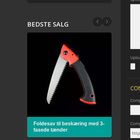
BEDSTE SALG
ed
Foldesav til beskæring med 3-
Meta
fasede tænder
bimet