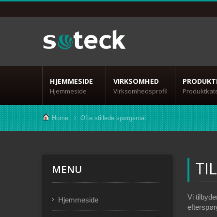
HJEMMESIDE
VIRKSOMHED
PRODUKT
Hjemmeside
Virksomhedsprofil
Produktkat
Home
Ofte stillede spørgsmål
TI
MENU
Vi tilbyd
Hjemmeside
efterspør