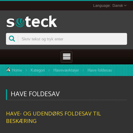
Dansk
Home
Kategori
Haveværktøjer
Have foldesav
HAVE FOLDESAV
HAVE- OG UDENDØRS FOLDESAV TIL
BESKÆRING