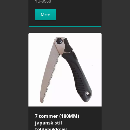
YU-9568
Mere
7 tommer (180MM)
japansk stil
foldebukksav