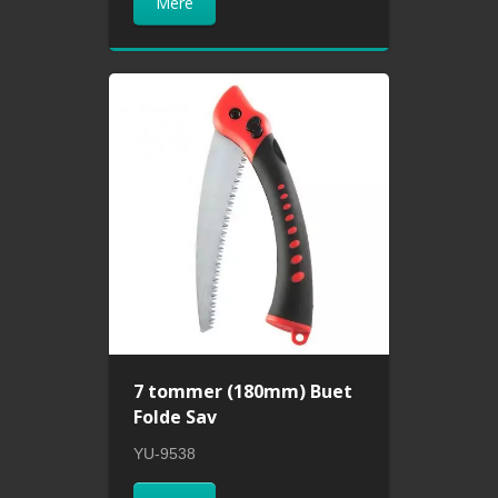
Mere
7 tommer (180mm) Buet
Folde Sav
YU-9538