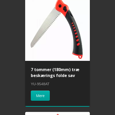
7 tommer (180mm) træ
beskærings folde sav
YU-9548AT
Mere