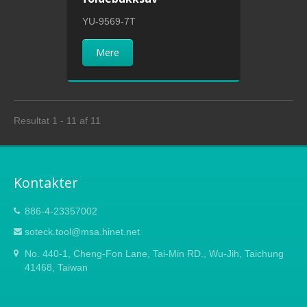
YU-9569-7T
Mere
Resultat 1 - 11 af 11
Kontakter
886-4-23357002
soteck.tool@msa.hinet.net
No. 440-1, Cheng-Fon Lane, Tai-Min RD., Wu-Jih, Taichung
41468, Taiwan