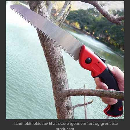
Håndholdt foldesav til at skære igennem tørt og grønt træ
producent