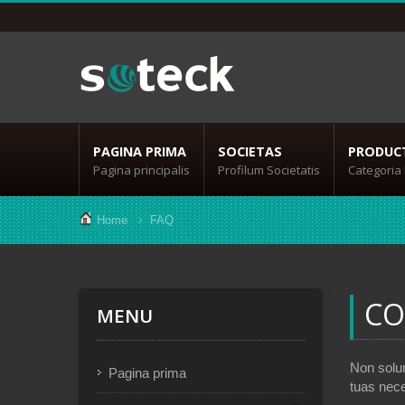
PAGINA PRIMA
SOCIETAS
PRODUC
Pagina principalis
Profilum Societatis
Categoria
Home
FAQ
CO
MENU
Non solu
Pagina prima
tuas nece