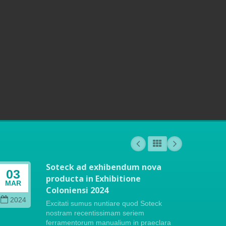
Soteck ad exhibendum nova
03
04
producta in Exhibitione
MAR
OCT
Coloniensi 2024
2024
202
Excitati sumus nuntiare quod Soteck
nostram recentissimam seriem
ferramentorum manualium in praeclara