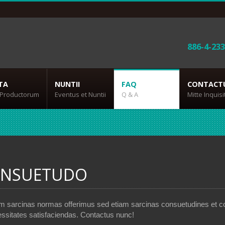
886-4-23
TA
NUNTII
FAQ
CONTACT
 Productorum
Eventus et Nuntii
Q & A
Mitte Inquis
NSUETUDO
m sarcinas normas offerimus sed etiam sarcinas consuetudines et co
ssitates satisfaciendas. Contactus nunc!