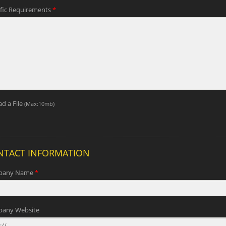
saw structura cum
Iaponica pull sarracenia
a HSS bimetallica
lamina repositum