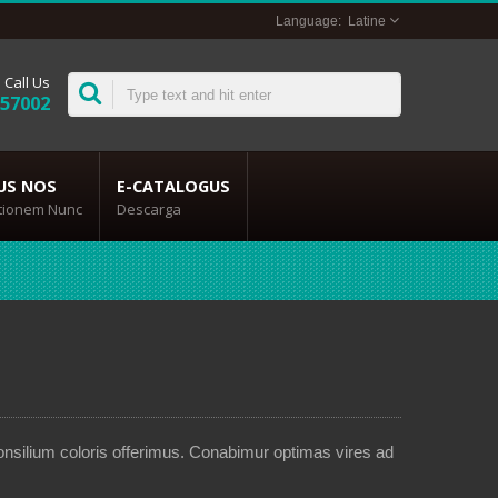
Latine
Call Us
357002
US NOS
E-CATALOGUS
itionem Nunc
Descarga
nsilium coloris offerimus. Conabimur optimas vires ad