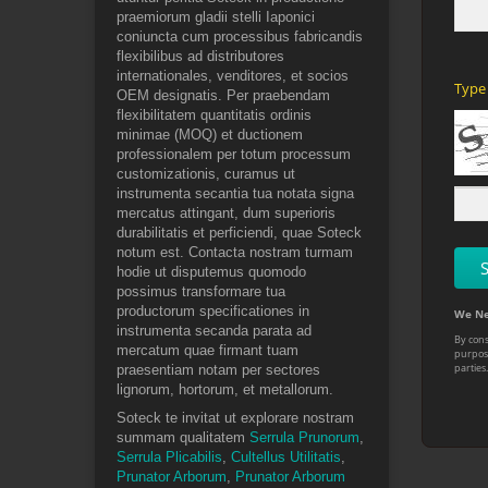
praemiorum gladii stelli Iaponici
coniuncta cum processibus fabricandis
flexibilibus ad distributores
internationales, venditores, et socios
OEM designatis. Per praebendam
flexibilitatem quantitatis ordinis
minimae (MOQ) et ductionem
professionalem per totum processum
customizationis, curamus ut
instrumenta secantia tua notata signa
mercatus attingant, dum superioris
durabilitatis et perficiendi, quae Soteck
notum est. Contacta nostram turmam
hodie ut disputemus quomodo
possimus transformare tua
productorum specificationes in
instrumenta secanda parata ad
mercatum quae firmant tuam
praesentiam notam per sectores
lignorum, hortorum, et metallorum.
Soteck te invitat ut explorare nostram
summam qualitatem
Serrula Prunorum
,
Serrula Plicabilis
,
Cultellus Utilitatis
,
Prunator Arborum
,
Prunator Arborum