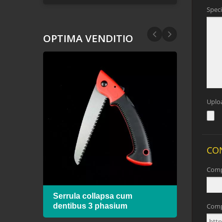
OPTIMA VENDITIO
 cum
Serrula collapsa cum
Hack
dentibus 3 phasium
lamin