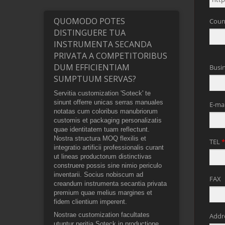
QUOMODO POTES
DISTINGUERE TUA
INSTRUMENTA SECANDA
PRIVATA A COMPETITORIBUS
DUM EFFICIENTIAM
SUMPTUUM SERVAS?
Servitia customization 'Soteck' te
sinunt offerre unicas serras manuales
notatas cum coloribus manubriorum
customis et packaging personalizatis
quae identitatem tuam reflectunt.
Nostra structura MOQ flexilis et
integratio artificii professionalis curant
ut lineas productorum distinctivas
construere possis sine nimio periculo
inventarii. Socius nobiscum ad
creandum instrumenta secantia privata
premium quae melius margines et
fidem clientium imperent.
Nostrae customization facultates
utuntur peritia Soteck in productione