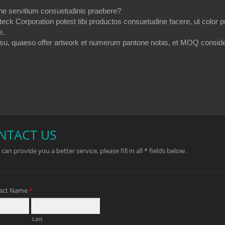
ne servitium consuetudinis praebere?
oteck Corporation potest tibi productos consuetudine facere, ut color 
e.
asu, quaeso offer artwork et numerum pantone nobis, et MOQ consid