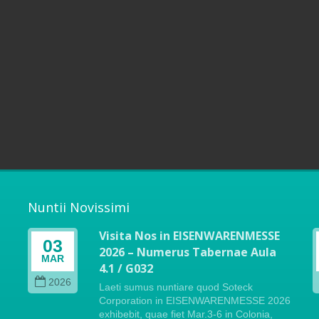
Nuntii Novissimi
Visita Nos in EISENWARENMESSE
03
2026 – Numerus Tabernae Aula
MAR
4.1 / G032
i
2026
Laeti sumus nuntiare quod Soteck
Corporation in EISENWARENMESSE 2026
exhibebit, quae fiet Mar.3-6 in Colonia,