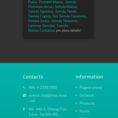
Polus
,
Prunator Manus
,
Serrula
Prunorum Arcus
,
Serrula Manus
,
Serrula Iaponica
,
Serrula Tenon
,
Serrula Coping
,
Set Serrula Foraminis
,
Serrula Junior
,
Serrula Tensionis
,
Laminae Serrulae
,
Serrula
Manus
.
Contactus
pro plura details!
Contacts
Information
023
Ver Caxton Fair 2021
886-4-23357002
Pagina prima
15
lem
Quia nova coronavirus eruptio in Sina,
soteck.tool@msa.hinet
Societas
APR
TION
statueramus omnes negotia peregrina
.net
Producta
4 Oct.
tempora suspendere. Dolor est dicere tib
2021
No. 440-1, Cheng-Fon
io
nos non adesse Canton Fair 2022. Ut
Nuntii
striae ex
Lane, Tai-Min RD.,
nox obscura coronavirus celeriter...