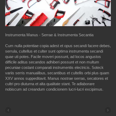
Instrumenta Manus - Serrae & Instrumenta Secantia
Cum nulla potentiae copia adest et opus secandi facere debes,
serrula, cultellus et culter sunt optima instrumenta secandi
quae uti potes. Facile moveri possunt, ad locos angustos
difficile aditus secandos adhiberi possunt et non multum
pecuniae costant comparati instrumentis electricis. Soteck
variis serris manualibus, secantibus et cultellis orbi plus quam
XXV annos suppeditavit. Manus nostrae serras, secatores et
cultri pro diuturna et alta qualitate stant. Te adlaborare
nobiscum ad creandum condicionem lucri-lucri excipimus.