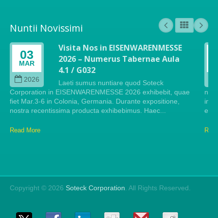
Nuntii Novissimi
Visita Nos in EISENWARENMESSE
03
2026 – Numerus Tabernae Aula
MAR
4.1 / G032
2026
Laeti sumus nuntiare quod Soteck
Corporation in EISENWARENMESSE 2026 exhibebit, quae
nos
fiet Mar.3-6 in Colonia, Germania. Durante expositione,
in p
nostra recentissima producta exhibebimus. Haec...
even
Read More
Read
Copyright © 2026
Soteck Corporation
. All Rights Reserved.