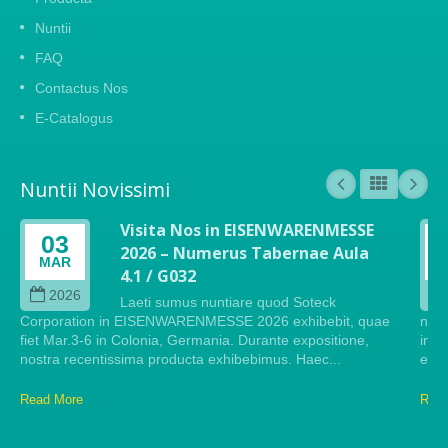
Nuntii
FAQ
Contactus Nos
E-Catalogus
Nuntii Novissimi
Visita Nos in EISENWARENMESSE
03
2026 – Numerus Tabernae Aula
MAR
4.1 / G032
2026
Laeti sumus nuntiare quod Soteck
Corporation in EISENWARENMESSE 2026 exhibebit, quae
nos
fiet Mar.3-6 in Colonia, Germania. Durante expositione,
in p
nostra recentissima producta exhibebimus. Haec...
even
Read More
Read