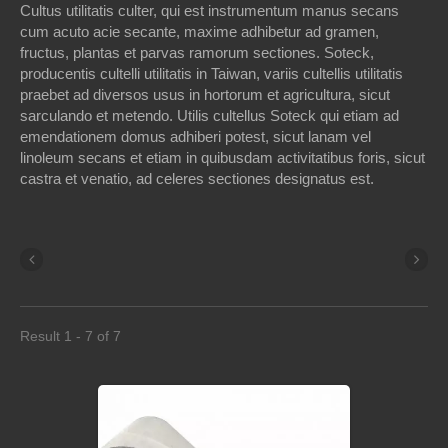
Cultus utilitatis culter, qui est instrumentum manus secans
cum acuto acie secante, maxime adhibetur ad gramen,
fructus, plantas et parvas ramorum sectiones. Soteck,
producentis cultelli utilitatis in Taiwan, variis cultellis utilitatis
praebet ad diversos usus in hortorum et agricultura, sicut
sarculando et metendo. Utilis cultellus Soteck qui etiam ad
emendationem domus adhiberi potest, sicut lanam vel
linoleum secans et etiam in quibusdam activitatibus foris, sicut
castra et venatio, ad celeres sectiones designatus est.
Result 1 - 7 of 7