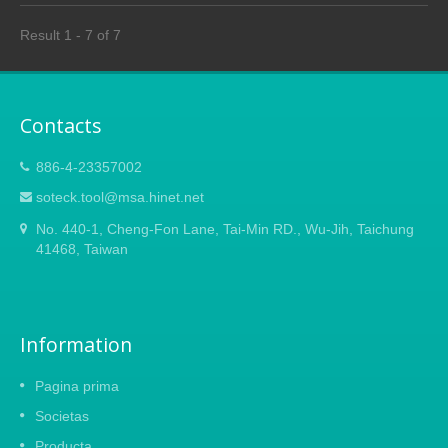
Result 1 - 7 of 7
Contacts
886-4-23357002
soteck.tool@msa.hinet.net
No. 440-1, Cheng-Fon Lane, Tai-Min RD., Wu-Jih, Taichung
41468, Taiwan
Information
Pagina prima
Societas
Producta