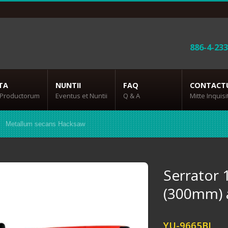
886-4-23
TA
NUNTII
FAQ
CONTACT
 Productorum
Eventus et Nuntii
Q & A
Mitte Inquis
Metallum secans Hacksaw
Serrator 
(300mm) a
YU-9665BI