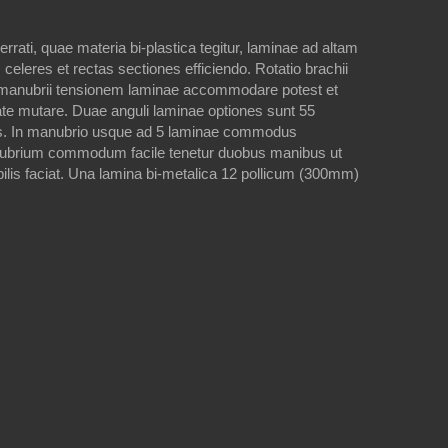
 serrati, quae materia bi-plastica tegitur, laminae ad altam
 celeres et rectas sectiones efficiendo. Rotatio brachii
us manubrii tensionem laminae accommodare potest et
ate mutare. Duae anguli laminae optiones sunt 55
us. In manubrio usque ad 5 laminae commodus
nubrium commodum facile tenetur duobus manibus ut
lis faciat. Una lamina bi-metalica 12 pollicum (300mm)