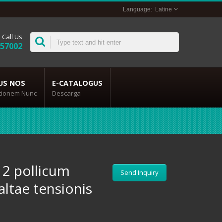
Latine
Call Us
357002
US NOS
E-CATALOGUS
itionem Nunc
Descarga
12 pollicum
Send Inquiry
ltae tensionis