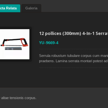
cta Relata
Galeria
saw structura cum
Iaponica pull sarracenia
a HSS bimetallica
lamina repositum
12 pollices (300mm) 4-In-1 Serra
YU-9669-4
Serrula robustum tubulare corpus cum manibus
praebens. Lamina serrata montari potest ad 
applicationibus secandi. Laminae supervacu
tubulosa reponi possunt. Serrula cum quatt
diversae dentium numerum ad diversas secti
secandum lignum humidum, 10TPI ad seca
plasticum et 24TPI ad secandum metallum. 
altae tensionis corpus.