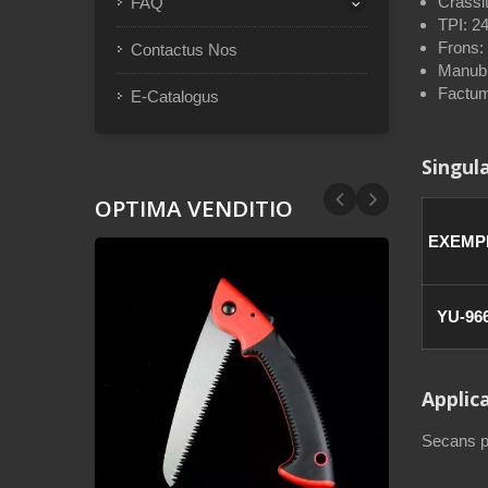
Crassi
FAQ
TPI: 2
Frons: 
Contactus Nos
Manubr
Factum
E-Catalogus
Singul
OPTIMA VENDITIO
EXEMP
YU-96
Applic
Secans pr