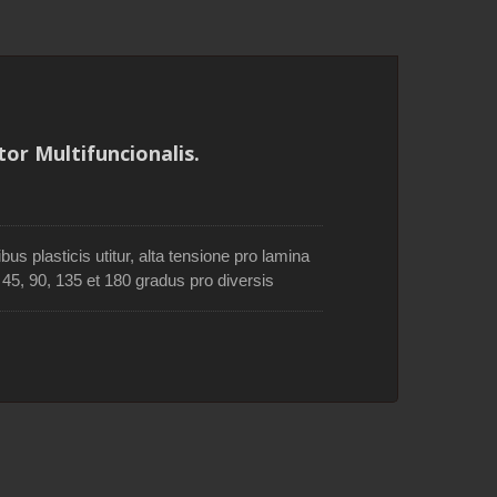
 cum
Serrula collapsa cum
dentibus 3 phasium
tor Multifuncionalis.
 plasticis utitur, alta tensione pro lamina
45, 90, 135 et 180 gradus pro diversis
ae (usque ad 3 laminae) in structura
uor 12 pollicum (300mm) laminae generibus
ones applicationes venit, 5TPI ad
ndum lignum siccum, 18TPI ad secandum
Manubrium habet confortabilem tenacitatem.