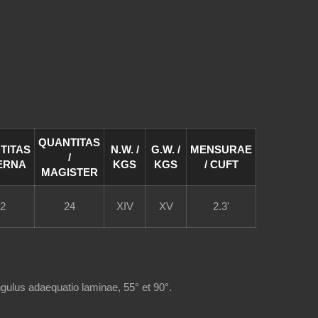
QUANTITAS
TITAS
N.W. /
G.W. /
MENSURAE
/
TERNA
KGS
KGS
/ CUFT
MAGISTER
2
24
XIV
XV
2.3'
ngulus adaequatio laminae, 55° et 90°.