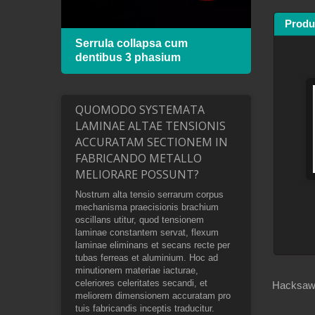
Produ
 cum
Serrula collapsa cum
Hack
dentibus 3 phasium
lamin
QUOMODO SYSTEMATA
LAMINAE ALTAE TENSIONIS
ACCURATAM SECTIONEM IN
FABRICANDO METALLO
MELIORARE POSSUNT?
Nostrum alta tensio serrarum corpus
mechanisma praecisionis brachium
oscillans utitur, quod tensionem
laminae constantem servat, flexum
laminae eliminans et secans recte per
tubas ferreas et aluminium. Hoc ad
minutionem materiae iacturae,
celeriores celeritates secandi, et
Hacksaw 
meliorem dimensionem accuratam pro
tuis fabricandis inceptis traducitur.