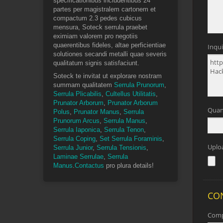
specificationibus includentibus 24
partes per magistralem cartonem et
compactum 2.3 pedes cubicus
mensura, Soteck serrula praebet
eximiam valorem pro negotiis
quaerentibus fideles, altae perficientiae
solutiones secandi metalli quae severis
qualitatum signis satisfaciunt.
Soteck te invitat ut explorare nostram
summam qualitatem
Serrula Prunorum
,
Serrula Plicabilis
,
Cultellus Utilitatis
,
Prunator Arborum
,
Prunator Arborum
Polus
,
Prunator Manus
,
Serrula
Prunorum Arcus
,
Serrula Manus
,
Serrula Iaponica
,
Serrula Tenon
,
Serrula Coping
,
Set Serrula Foraminis
,
Serrula Junior
,
Serrula Tensionis
,
Laminae Serrulae
,
Serrula
Manus
.
Contactus
pro plura details!