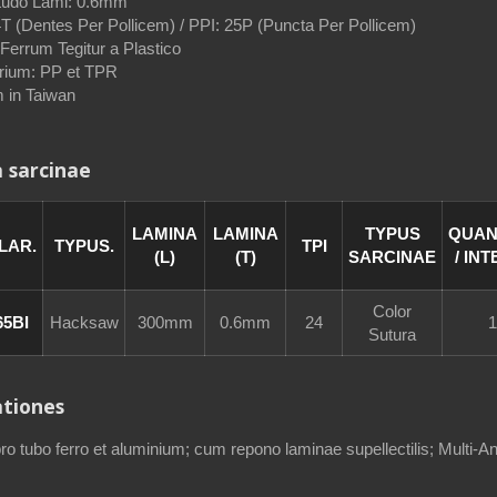
tudo Lami: 0.6mm
4T (Dentes Per Pollicem) / PPI: 25P (Puncta Per Pollicem)
Ferrum Tegitur a Plastico
ium: PP et TPR
 in Taiwan
a sarcinae
LAMINA
LAMINA
TYPUS
QUAN
LAR.
TYPUS.
TPI
(L)
(T)
SARCINAE
/ IN
Color
65BI
Hacksaw
300mm
0.6mm
24
1
Sutura
ationes
o tubo ferro et aluminium; cum repono laminae supellectilis; Multi-A