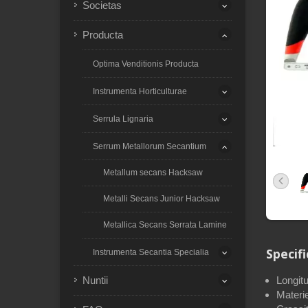
Societas
Producta
Optima Venditionis Producta
Instrumenta Horticulturae
Serrula Lignaria
Serrum Metallorum Secantium
Metallum secans Hacksaw
Metalli Secans Junior Hacksaw
Metallica Secans Serrata Lamine
Specifi
Instrumenta Secantia Specialia
Nuntii
Longitu
Materi