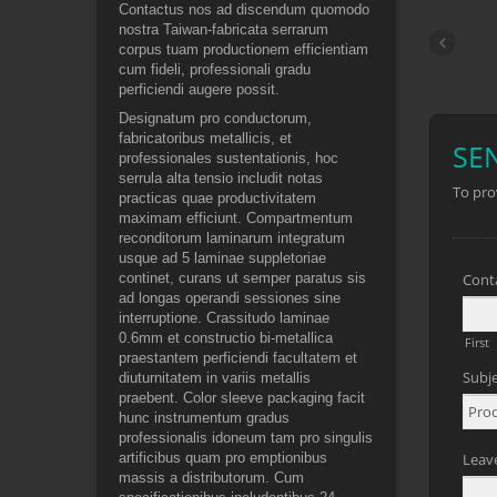
Contactus nos ad discendum quomodo
nostra Taiwan-fabricata serrarum
corpus tuam productionem efficientiam
cum fideli, professionali gradu
perficiendi augere possit.
Designatum pro conductorum,
fabricatoribus metallicis, et
professionales sustentationis, hoc
serrula alta tensio includit notas
practicas quae productivitatem
maximam efficiunt. Compartmentum
reconditorum laminarum integratum
usque ad 5 laminae suppletoriae
continet, curans ut semper paratus sis
ad longas operandi sessiones sine
interruptione. Crassitudo laminae
0.6mm et constructio bi-metallica
praestantem perficiendi facultatem et
diuturnitatem in variis metallis
praebent. Color sleeve packaging facit
hunc instrumentum gradus
professionalis idoneum tam pro singulis
artificibus quam pro emptionibus
massis a distributorum. Cum