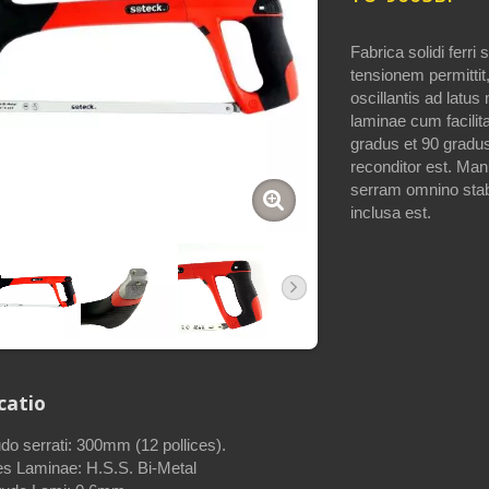
Fabrica solidi ferri
tensionem permittit,
oscillantis ad lat
laminae cum facilit
gradus et 90 grad
reconditor est. Ma
serram omnino stabi
inclusa est.
catio
do serrati: 300mm (12 pollices).
es Laminae: H.S.S. Bi-Metal