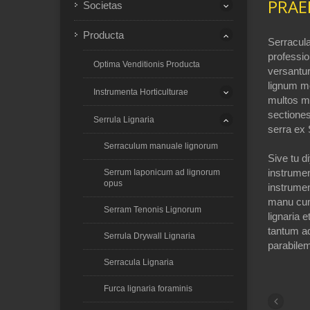
PRAE
Societas
Producta
Serracula
professio
Optima Venditionis Producta
versantu
lignum m
Instrumenta Horticulturae
multos m
sectiones
Serrula Lignaria
serra ex 
Serraculum manuale lignorum
Sive tu d
instrume
Serrum Iaponicum ad lignorum
opus
instrumen
manu cum
Serram Tenonis Lignorum
lignaria 
tantum a
Serrula Drywall Lignaria
parabilem
Serracula Lignaria
Furca lignaria foraminis