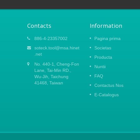
Contacts
Information
023
Ver Caxton Fair 2021
886-4-23357002
Pagina prima
15
lem
Quia nova coronavirus eruptio in Sina,
soteck.tool@msa.hinet
Societas
APR
TION
statueramus omnes negotia peregrina
.net
Producta
4 Oct.
tempora suspendere. Dolor est dicere tib
2021
No. 440-1, Cheng-Fon
io
nos non adesse Canton Fair 2022. Ut
Nuntii
striae ex
Lane, Tai-Min RD.,
nox obscura coronavirus celeriter...
FAQ
Wu-Jih, Taichung
41468, Taiwan
Read More
Contactus Nos
E-Catalogus