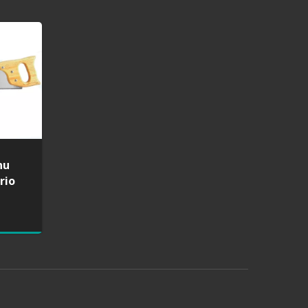
 cum
Serrula collapsa cum
dentibus 3 phasium
nu
rio