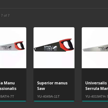
 7 of 7
la Manu
Superior manus
Universalis
ssionalis
Saw
Serrula Ma
39ATH-7T
YU-4049A-11T
YU-4019ATH-