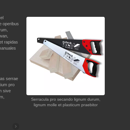
el
ne operibus
rum,
iwan,
et rapidas
 manuales
mas serrae
tium pro
m sive
um,
Serracula pro secando lignum durum,
lignum molle et plasticum praebitor