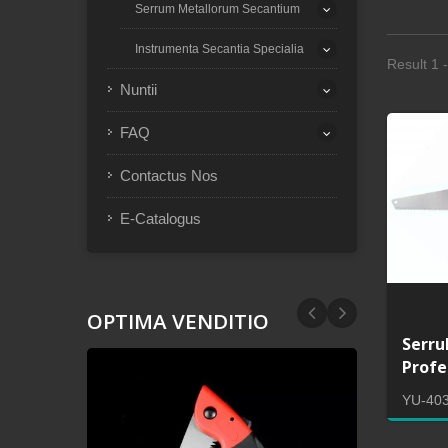
Serrum Metallorum Secantium
Instrumenta Secantia Specialia
Result 1 -
Nuntii
FAQ
Contactus Nos
E-Catalogus
OPTIMA VENDITIO
Serru
Profe
YU-40