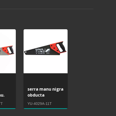
serra manu nigra
nu.
obducta
7T
YU-4029A-11T