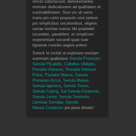
stricto satisfaciunt, demonstrantes
nostram dedicationem ad qualitatem et
sustinabilitatem. Sive vis uti serra
manu pro certo proposito sive tantum
pro simplicibus secationibus, eligens
serrae nostrae manus tibi praebebit
iucundam, parabilem, et simplicem
experientiam secandi quae tuae
lignariae consilia augere potest.
Soteck te invitat ut explorare nostram
summam qualitatem
Serrula Prunorum
,
Serrula Plicabilis
,
Cultellus Utilitatis
,
Prunator Arborum
,
Prunator Arborum
Polus
,
Prunator Manus
,
Serrula
Prunorum Arcus
,
Serrula Manus
,
Serrula Iaponica
,
Serrula Tenon
,
Serrula Coping
,
Set Serrula Foraminis
,
Serrula Junior
,
Serrula Tensionis
,
Laminae Serrulae
,
Serrula
Manus
.
Contactus
pro plura details!