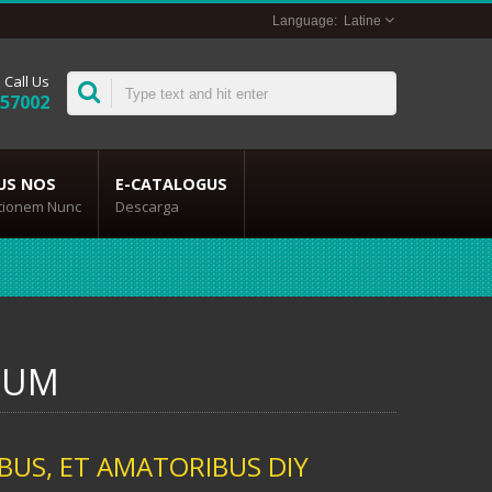
Latine
Call Us
357002
US NOS
E-CATALOGUS
itionem Nunc
Descarga
RUM
BUS, ET AMATORIBUS DIY