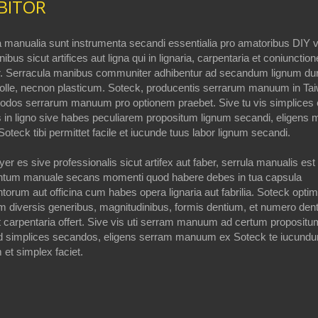
BITOR
 manualia sunt instrumenta secandi essentialia pro amatoribus DIY v
nibus sicut artifices aut ligna qui in lignaria, carpentaria et coniunctio
r. Serracula manibus communiter adhibentur ad secandum lignum du
olle, necnon plasticum. Soteck, producentis serrarum manuum in Ta
odos serrarum manuum pro optionem praebet. Sive tu vis simplices 
 in ligno sive habes peculiarem propositum lignum secandi, eligens
Soteck tibi permittet facile et iucunde tuus labor lignum secandi.
iyer es sive professionalis sicut artifex aut faber, serrula manualis est
ntum manuale secans momenti quod habere debes in tua capsula
torum aut officina cum habes opera lignaria aut fabrilia. Soteck opti
 diversis generibus, magnitudinibus, formis dentium, et numero den
et carpentaria offert. Sive vis uti serram manuum ad certum propositu
d simplices secandos, eligens serram manuum ex Soteck te iucund
 et simplex faciet.