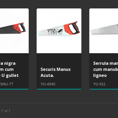
saw structura cum
Iaponica pull sarracenia
a HSS bimetallica
lamina repositum
la nigra
Serrula ma
um cum
Securis Manus
cum manub
 U gullet
Acuta.
ligneo
29AU-7T
YU-4040
YU-911
 7 of 7