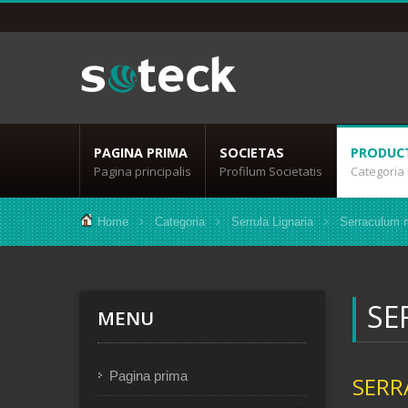
PAGINA PRIMA
SOCIETAS
PRODUC
Pagina principalis
Profilum Societatis
Categoria
Home
Categoria
Serrula Lignaria
Serraculum m
SE
MENU
Pagina prima
SERR