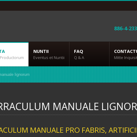
886-4-23
TA
NUNTII
FAQ
CONTACT
 Productorum
Eventus et Nuntii
Q & A
Mitte Inquis
anuale lignorum
RRACULUM MANUALE LIGNO
ACULUM MANUALE PRO FABRIS, ARTIFICI