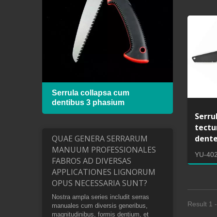
 cum
Serrula collapsa cum
Hack
dentibus 3 phasium
lamin
Serru
tect
dente
QUAE GENERA SERRARUM
MANUUM PROFESSIONALES
YU-40
FABROS AD DIVERSAS
APPLICATIONES LIGNORUM
OPUS NECESSARIA SUNT?
Nostra ampla series includit serras
Result 1 -
manuales cum diversis generibus,
magnitudinibus, formis dentium, et