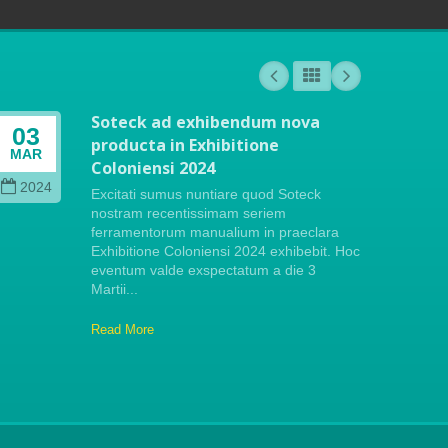
Soteck ad exhibendum nova
03
04
producta in Exhibitione
MAR
OCT
Coloniensi 2024
2024
202
Excitati sumus nuntiare quod Soteck
nostram recentissimam seriem
ferramentorum manualium in praeclara
Exhibitione Coloniensi 2024 exhibebit. Hoc
eventum valde exspectatum a die 3
Martii...
Read More