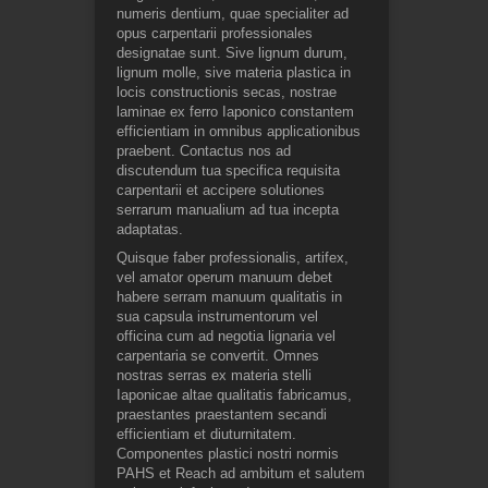
numeris dentium, quae specialiter ad
opus carpentarii professionales
designatae sunt. Sive lignum durum,
lignum molle, sive materia plastica in
locis constructionis secas, nostrae
laminae ex ferro Iaponico constantem
efficientiam in omnibus applicationibus
praebent. Contactus nos ad
discutendum tua specifica requisita
carpentarii et accipere solutiones
serrarum manualium ad tua incepta
adaptatas.
Quisque faber professionalis, artifex,
vel amator operum manuum debet
habere serram manuum qualitatis in
sua capsula instrumentorum vel
officina cum ad negotia lignaria vel
carpentaria se convertit. Omnes
nostras serras ex materia stelli
Iaponicae altae qualitatis fabricamus,
praestantes praestantem secandi
efficientiam et diuturnitatem.
Componentes plastici nostri normis
PAHS et Reach ad ambitum et salutem