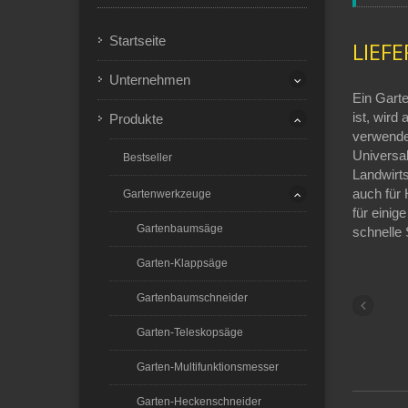
Startseite
LIEF
Unternehmen
Ein Gart
ist, wird
Produkte
verwendet
Universal
Bestseller
Landwirts
auch für
Gartenwerkzeuge
für einig
Gartenbaumsäge
schnelle 
Garten-Klappsäge
Gartenbaumschneider
Garten-Teleskopsäge
Garten-Multifunktionsmesser
Garten-Heckenschneider