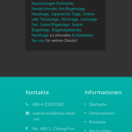
Baumstangen-Schneider
,
Handschneider
,
Ast-Bogensäge
,
Handsäge
,
Japanische Säge
,
Zinken-
oder Tenonsäge
,
Stichsäge
,
Lochsäge-
Set
,
Junior-Bügelsäge
,
Spann-
Bügelsäge
,
Bügelsägebänder
,
Handsäge
zu erkunden.
Kontaktieren
Sie uns
für weitere Details!
Kontakte
Informationen
023
Die Frühjahrsmesse 2021
886-4-23357002
Startseite
15
Aufgrund des neuen Coronavirus-
soteck.tool@msa.hinet
Unternehmen
APR
 TAIWAN
Ausbruchs in China haben wir
.net
Produkte
WARE
beschlossen, alle Auslandsdienstreisen
2021
No. 440-1, Cheng-Fon
vorübergehend auszusetzen. Es tut uns
Nachrichten