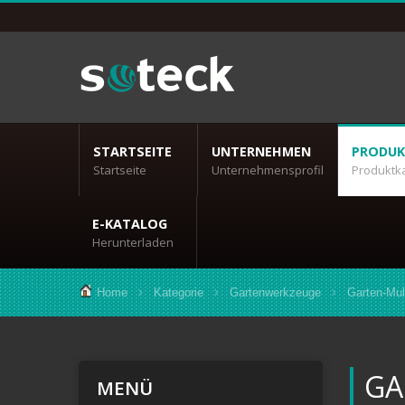
STARTSEITE
UNTERNEHMEN
PRODUK
Startseite
Unternehmensprofil
Produktk
E-KATALOG
Herunterladen
Home
Kategorie
Gartenwerkzeuge
Garten-Mul
GA
MENÜ