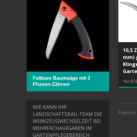
10,5 Z
mm) 
Kling
Gart
 mit
Faltbare Baumsäge mit 3
Hack
YU-97
Phasen-Zähnen
Bimet
WIE KANN IHR
Ergebnis 
LANDSCHAFTSBAU-TEAM DIE
WERKZEUGWECHSELZEIT BEI
MEHRFACHAUFGABEN IM
GARTENPFLEGEBEREICH