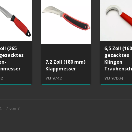
oll (265
6,5 Zoll (1
gezacktes
gezacktes
en-
7,2 Zoll (180 mm)
Klingen
enmesser
Klappmesser
Traubensch
sägenrahmen mit HSS
Japanische Zughandsäg
92
YU-9742
YU-97004
allblatt
ersetzt Sägeblatt
1 - 7 von 7