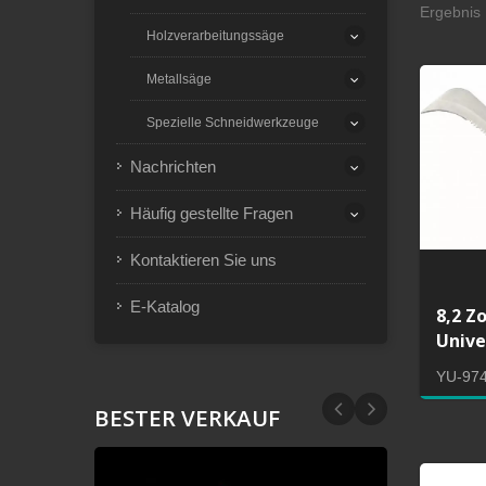
Ergebnis 
Holzverarbeitungssäge
Metallsäge
Spezielle Schneidwerkzeuge
Nachrichten
Häufig gestellte Fragen
Kontaktieren Sie uns
E-Katalog
8,2 Z
Unive
YU-97
BESTER VERKAUF