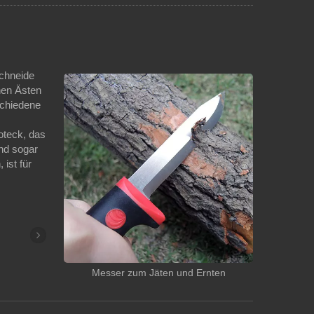
Schneide
nen Ästen
schiedene
oteck, das
nd sogar
ist für
Messer zum Jäten und Ernten