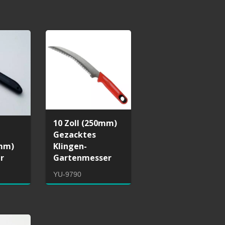
10 Zoll (250mm)
Gezacktes
 mm)
Klingen-
r
Gartenmesser
YU-9790