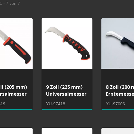
1 - 7 von 7
9 Zoll (225 mm)
8 Zoll (200
oll (205 mm)
Universalmesser
Erntemesse
rsalmesser
YU-97418
YU-97006
419