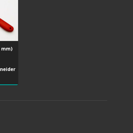
60 mm)
neider
e mit
Faltbare Baumsäge mit 3
Phasen-Zähnen