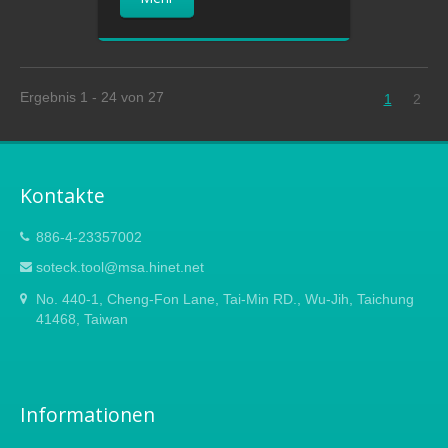
Ergebnis 1 - 24 von 27
1
2
Kontakte
886-4-23357002
soteck.tool@msa.hinet.net
No. 440-1, Cheng-Fon Lane, Tai-Min RD., Wu-Jih, Taichung
41468, Taiwan
Informationen