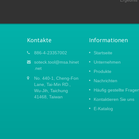
Ergebnis 
Kontakte
Informationen
023
Die Frühjahrsmesse 2021
886-4-23357002
Startseite
15
Aufgrund des neuen Coronavirus-
soteck.tool@msa.hinet
Unternehmen
APR
 TAIWAN
Ausbruchs in China haben wir
.net
Produkte
WARE
beschlossen, alle Auslandsdienstreisen
2021
No. 440-1, Cheng-Fon
vorübergehend auszusetzen. Es tut uns
Nachrichten
ird
Lane, Tai-Min RD.,
leid, Ihnen mitteilen zu müssen, dass wir
Häufig gestellte Frage
nicht...
Wu-Jih, Taichung
41468, Taiwan
Kontaktieren Sie uns
Weiterlesen
E-Katalog