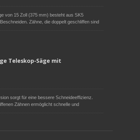
ge von 15 Zoll (375 mm) besteht aus SK5
 Beschneiden. Zähne, die doppelt geschliffen sind
lz leicht zu sägen, sind impulsgehärtet, um die
. Die lackierte Oberfläche verhindert Rost an
 bequeme Kunststoffgriff ist ergonomisch gestaltet
aren Stab oder Rohr hinzufügen, um Äste hoher
nge Teleskop-Säge mit
ion sorgt für eine bessere Schneideeffizienz.
ffenen Zähnen ermöglicht schnelle und
ge sorgt für weniger Reibung und verhindert Rost.
hbaren Stab mit einem Durchmesser von 1 Zoll (25
ne Äste sicher vom Boden aus zu schneiden, ohne
flegesäge kann auch direkt mit ihrem rutschfesten
n der Hand gehalten werden.