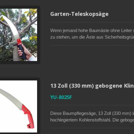
Garten-Teleskopsäge
Wenn jemand hohe Baumäste ohne Leiter sc
zu stehen, um die Äste aus Sicherheitsgrü
Schneidwerkzeugs namens "Teleskopsäge"
Verlängerung montiert werden. Die Pole-Sä
Klinge und zwei weiteren Schneidbereichen
ausgestattet ist, eignet sich ideal für da
13 Zoll (330 mm) gebogene Kli
YU-8025F
Diese Baumpflegesäge, 13 Zoll (330 mm) l
hochlegiertem Kohlenstoffstahl. Die gebogen
geschliffenen Zähnen bietet maximale Schn
reduziert die Reibung, was zu einer besser