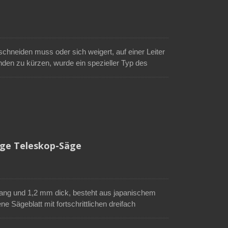
hneiden muss oder sich weigert, auf einer Leiter
nden zu kürzen, wurde ein spezieller Typ des
 vorgeschlagen. Astsägen können an einer
ge von Soteck, die mit einer scharfen, gebogenen
, dem oberen Sichelhaken und der unteren Sichel,
s Beschneiden von hohen Bäumen.
nge Teleskop-Säge
ang und 1,2 mm dick, besteht aus japanischem
e Sägeblatt mit fortschrittlichen dreifach
ittgeschwindigkeit. Die verchromte Oberfläche
en Schneideeffizienz führt. Der ergonomisch