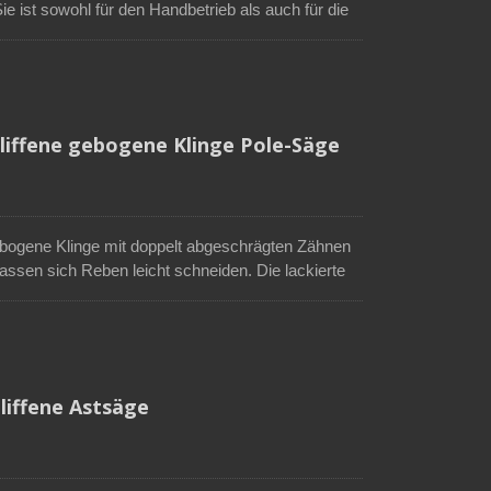
ie ist sowohl für den Handbetrieb als auch für die
gt und hilft den Benutzern, höhere Äste leichter
ittarbeiten eine bessere Kontrolle behalten. ●14-
l mit 1-Zoll / 25 mm Verlängerungsstange
es Sägen ●Verchromte Oberfläche für geringe
ken für verbesserte Schnittstabilität
hliffene gebogene Klinge Pole-Säge
bogene Klinge mit doppelt abgeschrägten Zähnen
 lassen sich Reben leicht schneiden. Die lackierte
rbessert somit die Schneideffizienz. Diese
 mm) ausziehbaren Stab verwendet werden, um
 dass Benutzer hohe Äste sicher vom Boden aus
tzen. Der gummierte, röhrenförmige Griff bietet
n auch einen Polsperrmechanismus, um die
liffene Astsäge