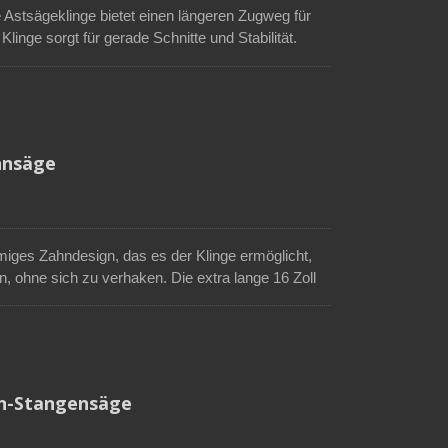
 Astsägeklinge bietet einen längeren Zugweg für
inge sorgt für gerade Schnitte und Stabilität.
e Schneideeffizienz zu maximieren. Die verchromte
e Haltbarkeit. Die obere Sichel eignet sich zum
 eignet sich zum Untercutten von Rinde. Der Griff
ren Stab verwendet werden, um
 Boden aus durchzuführen.
hnsäge
miges Zahndesign, das es der Klinge ermöglicht,
, ohne sich zu verhaken. Die extra lange 16 Zoll
rchromter Oberfläche erhöht die Stabilität und
e kann zum Schneiden von Reben verwendet werden,
en von Rinde verwendet werden. Das Montieren
ns an dieser Baumsäge kann eine Hochentaster-
sicher vom Boden aus hohe Bäume beschneiden
en-Stangensäge