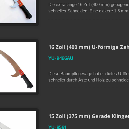
Die extra lange 16 Zoll (400 mm) gebogene
schnelles Schneiden. Eine dickere 1,5 mm Kl
Jeder Zahn ist dreifach geschliffen, um di
Beschichtung verhindert Rost und erhöht di
Schneiden von Reben und die untere Sichel
kann mit einem 1 Zoll (25 mm) ausziehba
Hochschnittarbeiten an Ästen einfach vom
16 Zoll (400 mm) U-förmige Za
YU-9496AU
Diese Baumpflegesäge hat ein tiefes U-för
schneller durch Äste und Holz zu schneiden
(400 mm) und dickere 1,5 mm Klinge mit ve
Haltbarkeit. Eine obere Sichel der Kling
und eine untere Sichel kann zum Schneid
eines 1 Zoll (25 mm) ausziehbaren Pfoste
Säge sein, was bedeutet, dass Benutzer 
15 Zoll (375 mm) Gerade Kling
können.
YU-9591