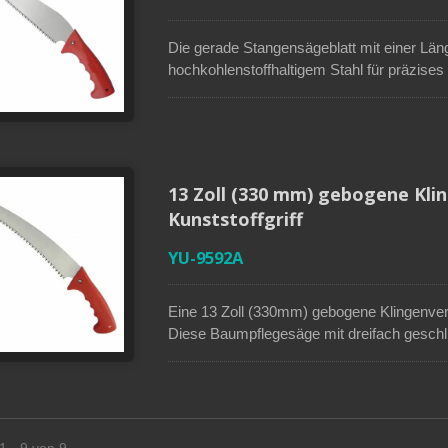
Die gerade Stangensägeblatt mit einer Län
hochkohlenstoffhaltigem Stahl für präzises
und doppelte Winkel bieten, um Äste und Ho
Lebensdauer dieser Baumsäge zu verlängern
den Klingen und erhöht die Haltbarkeit. Der
und kann einen 1 Zoll (25 mm) verlängerb
Bäume sicher ohne Leitern zu schneiden.
13 Zoll (330 mm) gebogene Kli
Kunststoffgriff
YU-9592A
Eine 13 Zoll (330mm) gebogene Klingenvers
Diese Baumpflegesäge mit dreifach geschli
aggressivere Schnitte. Die verchromte Klin
Der Kunststoffgriff, der mit einem auszie
mm) arbeitet, hilft Benutzern, hochgelege
dass Leitern benötigt werden. Diese Baump
Pistolengriff für einfache Schnittarbeiten i