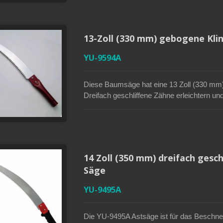
geformte Kunststoffgriff für einen komfort
mit einem Durchmesser von 1 Zoll (25 mm)
einfaches und effizientes Schneiden ohne d
13-Zoll (330 mm) gebogene Kli
YU-9594A
Diese Baumsäge hat eine 13 Zoll (330 mm)
Dreifach geschliffene Zähne erleichtern un
SK5-Sägeblatt aus hochlegiertem Kohlensto
und eine längere Lebensdauer zu gewährleis
Eisenkonstruktion für verbesserte Kontro
sägenrahmen mit HSS
Japanische Zughandsäg
ausziehbaren Pol oder Rohr mit einem Du
allblatt
ersetzt Sägeblatt
verwendet werden, um eine Hochentaster 
14 Zoll (350 mm) dreifach gesc
Säge
YU-9495A
Die YU-9495A Astsäge ist für das Beschne