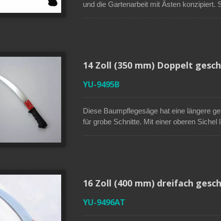
und die Gartenarbeit mit Ästen konzipiert. S
Verwendung mit einem Teleskopstiel ausgele
zu erreichen, während sie während der Schn
Zoll SK5 gebogene Stahlklinge ●Kompatibe
●Dreifach geschliffene Zähne für effizient
Reibung und Rostbeständigkeit ●Obere Astha
14 Zoll (350 mm) Doppelt gesc
YU-9495B
Diese Baumpflegesäge hat eine längere ge
für grobe Schnitte. Mit einer oberen Sichel
Beschichtung verringert die Reibung und ve
Baumsäge kann auch mit einem 1 Zoll (25
eine Hochentaster zu sein, was bedeutet,
schneiden können, ohne eine Leiter zu benu
nicht nur ein angenehmes Gefühl, sonder
16 Zoll (400 mm) dreifach gesch
Montage zu erleichtern.
YU-9496AT