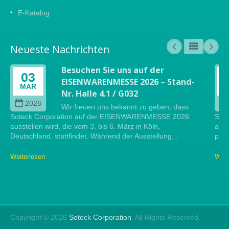
E-Katalog
Neueste Nachrichten
Besuchen Sie uns auf der
03
EISENWARENMESSE 2026 – Stand-
MAR
Nr. Halle 4.1 / G032
2026
Wir freuen uns bekannt zu geben, dass
Soteck Corporation auf der EISENWARENMESSE 2026
Sote
ausstellen wird, die vom 3. bis 6. März in Köln,
auf 
Deutschland, stattfindet. Während der Ausstellung...
präs
Weiterlesen
Weit
Copyright © 2026
Soteck Corporation
. All Rights Reserved.