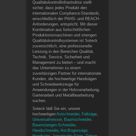
Qualitätskontrollinfrastruktur stellt
sicher, dass jedes Produkt den
internationalen Compliance-Standards,
einschließlich der PAHS- und REACH-
Anforderungen, entspricht. Mit dieser
Kombination aus fortschrittlichen
Produktionsmaschinen und strengen
Qualitätskontrollsystemen ist Soteck
zuversichtlich, eine professionelle
Leistung in den Bereichen Qualität,
Technik, Service, Sicherheit und
Management zu bieten – und macht
das Unternehmen zu einem
zuverlässigen Partner für internationale
Kunden, die hochwertige Handsägen
und Schneidwerkzeuge für
Anwendungen in der Holzverarbeitung,
Gartenarbeit und Metallbearbeitung
suchen.
Soteck lädt Sie ein, unsere
hochwertigen
Astschneider
,
Faltsäge
,
Universalmesser
,
Baumschneider
,
Baumstangen-Schneider
,
Handschneider
,
Ast-Bogensäge
,
Handsäge
,
Japanische Säge
,
Zinken-