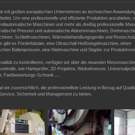
at mit großen europäischen Unternehmen an technischen Anwendun
eitet. Um eine professionelle und effiziente Produktion anzubieten, 
vollautomatische Maschinen und mehr als dreißig professionelle Mas
matische Pressen und automatische Abtrennmaschinen, Drehmaschi
hinen, Schleifmaschinen, Wärmebehandlungsgeräte und Rostschutz
 gibt es Förderbänder, eine Ultraschall-Heißsiegelmaschine, einen
schen Ballenpressen, eine Nietmaschine und Stapler zur Produktmon
alität zu kontrollieren, verfügen wir über die neuesten Messmaschi
kontrolle, wie Härteprüfer, 2D-Projektor, Winkelmesser, Universalprüf
r, Farbbewertungs-Schrank ....
d wir zuversichtlich, die professionellste Leistung in Bezug auf Qualit
Service, Sicherheit und Management zu bieten.