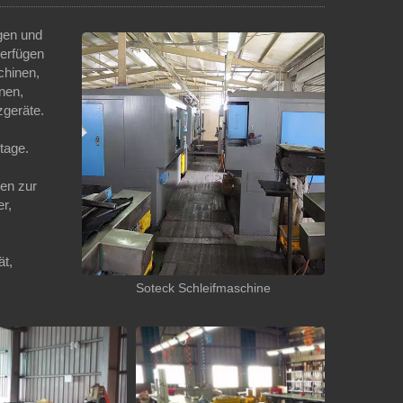
gen und
verfügen
chinen,
nen,
geräte.
tage.
nen zur
er,
ät,
Soteck Schleifmaschine