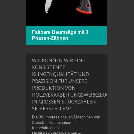
 mit
Faltbare Baumsäge mit 3
Hack
Phasen-Zähnen
Bimet
WIE KÖNNEN WIR EINE
KONSISTENTE
KLINGENQUALITÄT UND
PRÄZISION FÜR UNSERE
PRODUKTION VON
HOLZVERARBEITUNGSWERKZEUGEN
IN GROSSEN STÜCKZAHLEN S
ICHERSTELLEN?
Die 30+ professionellen Maschinen von
Soteck in Kombination mit
fortschrittlichen
Qualitätskontrollsystemen –