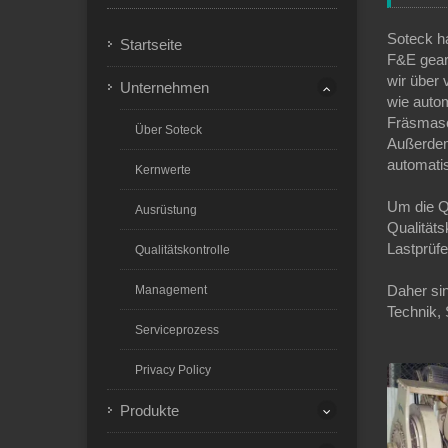
Soteck h
Startseite
F&E gearb
wir über 
Unternehmen
wie auto
Fräsmasc
Über Soteck
Außerdem
automati
Kernwerte
Um die Qu
Ausrüstung
Qualitäts
Lastprüfe
Qualitätskontrolle
Daher sin
Management
Technik, 
Serviceprozess
Privacy Policy
Produkte