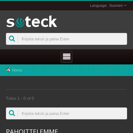
Suomen
Home
Tulos 1 - 0 of 0
PAHOITTELEMME ...