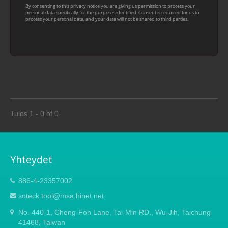
Tulos 1 - 0 of 0
Yhteydet
886-4-23357002
soteck.tool@msa.hinet.net
No. 440-1, Cheng-Fon Lane, Tai-Min RD., Wu-Jih, Taichung
41468, Taiwan