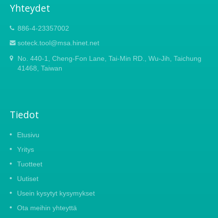
Yhteydet
tukevan tuntuman. Tämä juniorisahaa
voidaan helposti säilyttää työkalupakissa ja
886-4-23357002
kuljettaa kätevästi.
soteck.tool@msa.hinet.net
No. 440-1, Cheng-Fon Lane, Tai-Min RD., Wu-Jih, Taichung
41468, Taiwan
Tiedot
Etusivu
Yritys
Tuotteet
Uutiset
Usein kysytyt kysymykset
Ota meihin yhteyttä