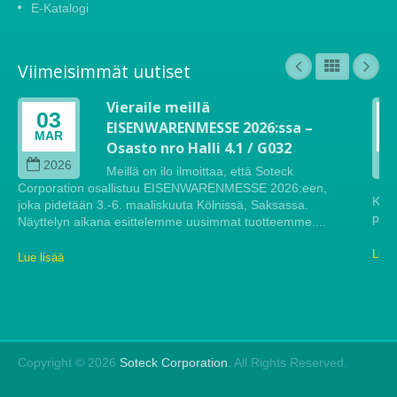
E-Katalogi
Viimeisimmät uutiset
Vieraile meillä
03
EISENWARENMESSE 2026:ssa –
MAR
Osasto nro Halli 4.1 / G032
2026
Meillä on ilo ilmoittaa, että Soteck
Corporation osallistuu EISENWARENMESSE 2026:een,
Köln
joka pidetään 3.-6. maaliskuuta Kölnissä, Saksassa.
pide
Näyttelyn aikana esittelemme uusimmat tuotteemme....
Lue 
Lue lisää
Copyright © 2026
Soteck Corporation
. All Rights Reserved.