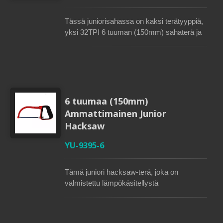
leikkaamisen 45, 90, 135 ja 180 asteessa.
Kumipinnoitettu kahva tarjoaa erinomaisen
Tässä juniorisahassa on kaksi terätyyppiä,
mukavuuden.
yksi 32TPI 6 tuuman (150mm) sahaterä ja
toinen 24TPI patterisaha. Vahva
alumiinirunko tukee helposti erinomaisia
teräjännituksia lisävoimaa varten.
Kääntämällä peukalopyörää voi vaihtaa
terän, säätää jännitettä ja säätää kulmaa.
Tämä junioripistosaha voidaan helposti
6 tuumaa (150mm)
muuntaa patasahaksi poistamalla runko.
Ammattimainen Junior
Ergonominen kumipinnoitettu kahva on
Hacksaw
helppo tarttua, mukava ja turvallinen. Tämä
juniorisaha on suunniteltu muovin ja metallin
YU-9395-6
leikkaamiseen.
Tämä juniori hacksaw-terä, joka on
valmistettu lämpökäsitellystä
korkeahiilisestä teräksestä, on 6 tuumaa
(150 mm) pitkä ja siinä on 32 hammasta
tuumalla metallin leikkaamiseen.