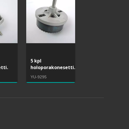
5 kpl
tti.
holoporakonesetti.
YU-9295