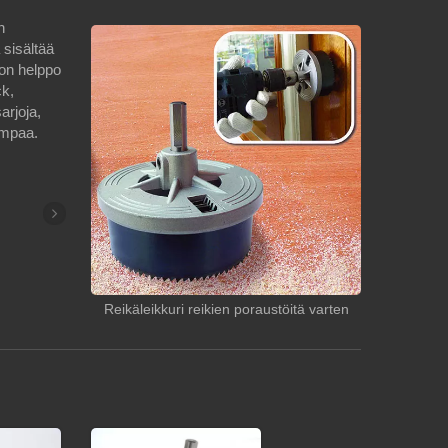
n
sisältää
 on helppo
ck,
arjoja,
ompaa.
Reikäleikkuri reikien poraustöitä varten