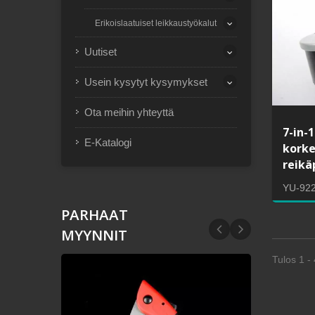
Erikoislaatuiset leikkaustyökalut
Uutiset
Usein kysytyt kysymykset
Ota meihin yhteyttä
7-in-1
E-Katalogi
korke
reikä
YU-92
PARHAAT
MYYNNIT
Tulos 1 - 