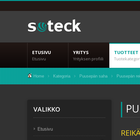
ETUSIVU
YRITYS
TUOTTEET
Etusivu
Yrityksen profiili
Tuotekategor
Home
Kategoria
Puusepän saha
Puusepän rei
PU
VALIKKO
Etusivu
REIK