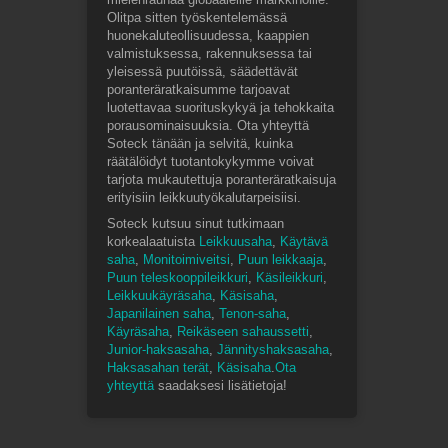
Olitpa sitten työskentelemässä
huonekaluteollisuudessa, kaappien
valmistuksessa, rakennuksessa tai
yleisessä puutöissä, säädettävät
poranteräratkaisumme tarjoavat
luotettavaa suorituskykyä ja tehokkaita
porausominaisuuksia. Ota yhteyttä
Soteck tänään ja selvitä, kuinka
räätälöidyt tuotantokykymme voivat
tarjota mukautettuja poranteräratkaisuja
erityisiin leikkuutyökalutarpeisiisi.
Soteck kutsuu sinut tutkimaan
korkealaatuista
Leikkuusaha
,
Käytävä
saha
,
Monitoimiveitsi
,
Puun leikkaaja
,
Puun teleskooppileikkuri
,
Käsileikkuri
,
Leikkuukäyräsaha
,
Käsisaha
,
Japanilainen saha
,
Tenon-saha
,
Käyräsaha
,
Reikäseen sahaussetti
,
Junior-haksasaha
,
Jännityshaksasaha
,
Haksasahan terät
,
Käsisaha
.
Ota
yhteyttä
saadaksesi lisätietoja!