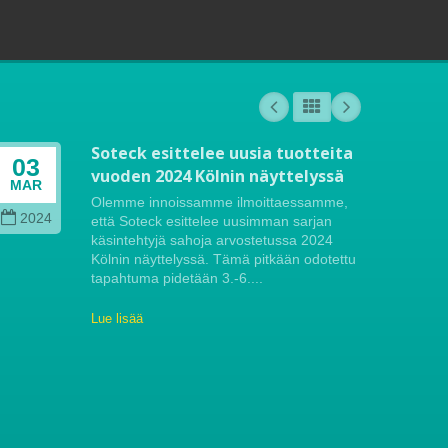
Soteck esittelee uusia tuotteita
03
04
vuoden 2024 Kölnin näyttelyssä
MAR
OCT
Olemme innoissamme ilmoittaessamme,
2024
202
että Soteck esittelee uusimman sarjan
käsintehtyjä sahoja arvostetussa 2024
Kölnin näyttelyssä. Tämä pitkään odotettu
tapahtuma pidetään 3.-6....
Lue lisää