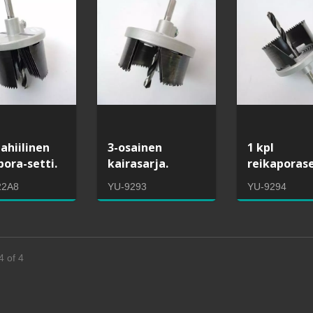
ahiilinen
3-osainen
1 kpl
pora-setti.
kairasarja.
reikaporase
22A8
YU-9293
YU-9294
4 of 4