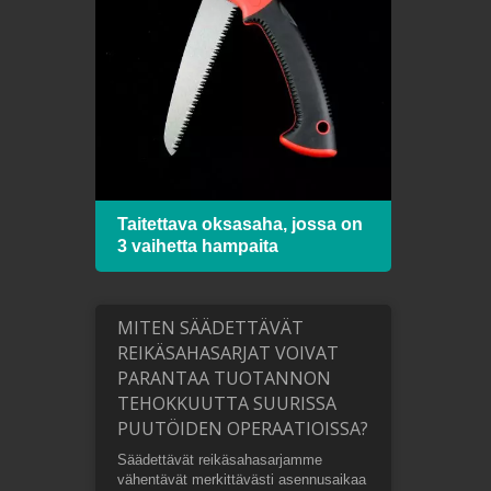
Taitettava oksasaha, jossa on
Saha
3 vaihetta hampaita
bimeta
MITEN SÄÄDETTÄVÄT
REIKÄSAHASARJAT VOIVAT
PARANTAA TUOTANNON
TEHOKKUUTTA SUURISSA
PUUTÖIDEN OPERAATIOISSA?
Säädettävät reikäsahasarjamme
vähentävät merkittävästi asennusaikaa