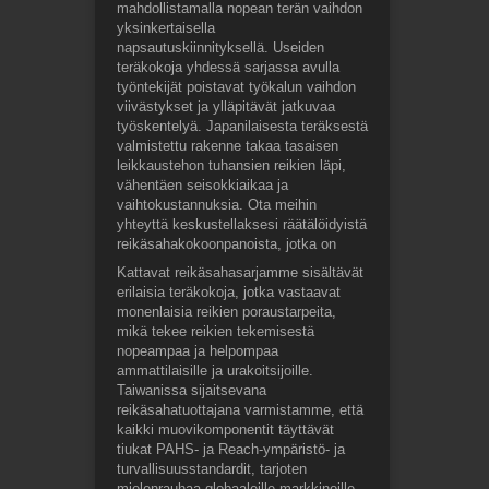
mahdollistamalla nopean terän vaihdon
yksinkertaisella
napsautuskiinnityksellä. Useiden
teräkokoja yhdessä sarjassa avulla
työntekijät poistavat työkalun vaihdon
viivästykset ja ylläpitävät jatkuvaa
työskentelyä. Japanilaisesta teräksestä
valmistettu rakenne takaa tasaisen
leikkaustehon tuhansien reikien läpi,
vähentäen seisokkiaikaa ja
vaihtokustannuksia. Ota meihin
yhteyttä keskustellaksesi räätälöidyistä
reikäsahakokoonpanoista, jotka on
Kattavat reikäsahasarjamme sisältävät
erilaisia teräkokoja, jotka vastaavat
monenlaisia reikien poraustarpeita,
mikä tekee reikien tekemisestä
nopeampaa ja helpompaa
ammattilaisille ja urakoitsijoille.
Taiwanissa sijaitsevana
reikäsahatuottajana varmistamme, että
kaikki muovikomponentit täyttävät
tiukat PAHS- ja Reach-ympäristö- ja
turvallisuusstandardit, tarjoten
mielenrauhaa globaaleille markkinoille.