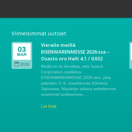
Viimeisimmät uutiset
Vieraile meillä
03
EISENWARENMESSE 2026:ssa –
MAR
Osasto nro Halli 4.1 / G032
2026
Meillä on ilo ilmoittaa, että Soteck
Corporation osallistuu
n.
EISENWARENMESSE 2026:een, joka
pidetään 3.-6. maaliskuuta Kölnissä,
Saksassa. Näyttelyn aikana esittelemme
uusimmat tuotteemme....
Lue lisää