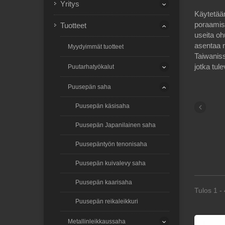
Yritys
Käytetää
poraamis
Tuotteet
useita oh
asentaa 
Myydyimmät tuotteet
Taiwaniss
jotka tul
Puutarhatyökalut
Puusepän saha
Puusepän käsisaha
Puusepän Japanilainen saha
Puusepäntyön tenonisaha
Puusepän kuivalevy saha
Puusepän kaarisaha
Tulos 1 - 
Puusepän reikaleikkuri
Metallinleikkaussaha