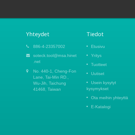
Yhteydet
Tiedot
2023
Kevään Carton Fair 2021
886-4-23357002
Etusivu
15
mme
Koska uusi koronaviruspandemia
soteck.tool@msa.hinet
Yritys
APR
ttelyyn,
Kiinassa, päätimme keskeyttää kaikki
.net
Tuotteet
&
ulkomaiset liikematkat tilapäisesti.
2021
No. 440-1, Cheng-Fon
 6.
Olemme pahoillamme ilmoittaessamme,
Uutiset
teen
Lane, Tai-Min RD.,
että emme osallistu Canton Fair 2022:ee
Usein kysytyt
Toivottavasti...
Wu-Jih, Taichung
kysymykset
41468, Taiwan
Lue lisää
Ota meihin yhteyttä
E-Katalogi