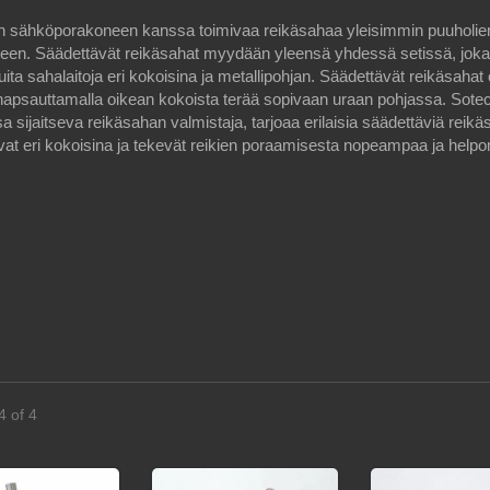
n sähköporakoneen kanssa toimivaa reikäsahaa yleisimmin puuholie
een. Säädettävät reikäsahat myydään yleensä yhdessä setissä, joka 
uita sahalaitoja eri kokoisina ja metallipohjan. Säädettävät reikäsahat
napsauttamalla oikean kokoista terää sopivaan uraan pohjassa. Sote
a sijaitseva reikäsahan valmistaja, tarjoaa erilaisia säädettäviä reikäs
evat eri kokoisina ja tekevät reikien poraamisesta nopeampaa ja help
4 of 4