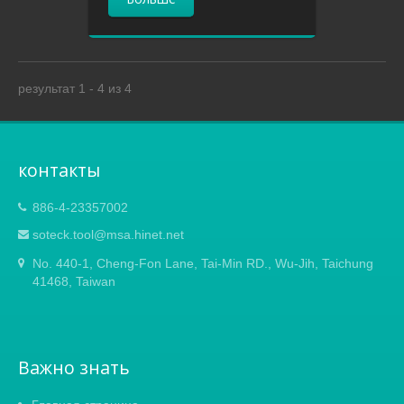
результат 1 - 4 из 4
контакты
886-4-23357002
soteck.tool@msa.hinet.net
No. 440-1, Cheng-Fon Lane, Tai-Min RD., Wu-Jih, Taichung
41468, Taiwan
Важно знать