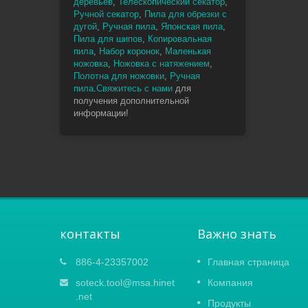
деревьев
,
Телескопический секатор
,
Ручной секатор
,
Пила для обрезки с
дугой
,
Ручная пила
,
Японская пила
,
Пила для шипов
,
Копировальная
пила
,
Набор коронок
,
Маленькая
ножовка
,
Ножовка с натяжением
,
Полотна для ножовки
,
Ручная
пила
.
Свяжитесь с нами
для
получения дополнительной
информации!
контакты
Важно знать
Весенняя Картонная ярмарка
886-4-23357002
Главная страница
15
2021
soteck.tool@msa.hinet
Компания
APR
В связи с новым всплеском
.net
Продукты
2021