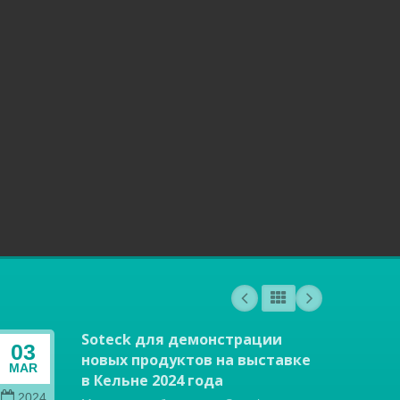
Soteck для демонстрации
03
04
новых продуктов на выставке
MAR
OCT
в Кельне 2024 года
2024
202