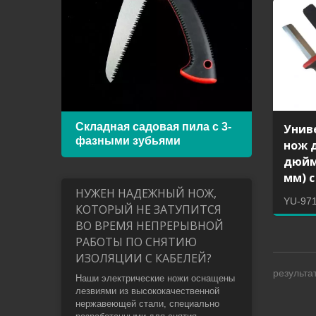
Складная садовая пила с 3-
Рама
Унив
фазными зубьями
биме
нож 
дюйм
мм) с
НУЖЕН НАДЕЖНЫЙ НОЖ,
YU-97
КОТОРЫЙ НЕ ЗАТУПИТСЯ
ВО ВРЕМЯ НЕПРЕРЫВНОЙ
РАБОТЫ ПО СНЯТИЮ
ИЗОЛЯЦИИ С КАБЕЛЕЙ?
результат
Наши электрические ножи оснащены
лезвиями из высококачественной
нержавеющей стали, специально