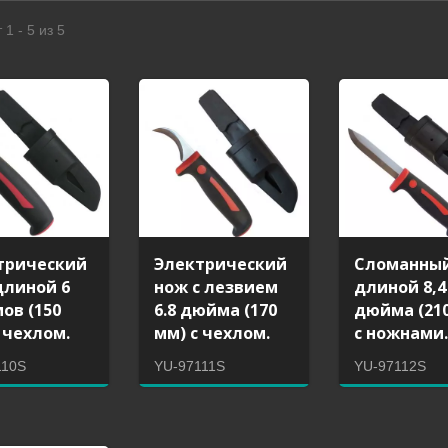
 1 - 5 из 5
трический
Электрический
Сломанны
длиной 6
нож с лезвием
длиной 8,4
ов (150
6.8 дюйма (170
дюйма (21
 чехлом.
мм) с чехлом.
с ножнами
110S
YU-97111S
YU-97112S