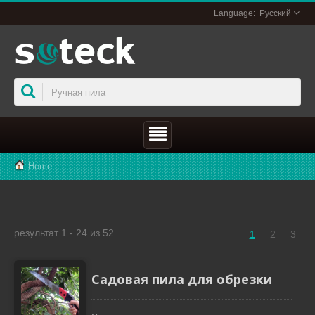
Русский
Home
результат 1 - 24 из 52
1
2
3
Садовая пила для обрезки