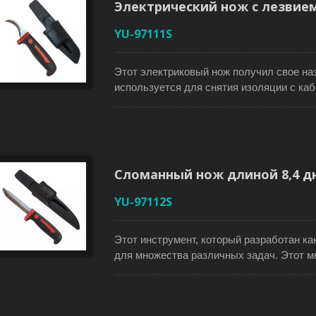
Электрический нож с лезвием 
контроль и безопасность. Этот нож вклю
YU-97111S
Этот электриковый нож получил свое наз
используется для снятия изоляции с каб
помогает пользователям легко снимать и
холста и упаковочной ленты. Лезвие из
долговечность. Этот электриковый нож 
нескользящую рукоятку для лучшего кон
дополнительную безопасность. Нож осн
Сломанный нож длиной 8,4 дю
полной защиты и удобной переноски.
YU-97112S
Этот инструмент, который разработан ка
для множества различных задач. Этот 
рыбалки, садоводства, кемпинга, альпин
снятия изоляции с кабеля или электриче
высококачественной нержавеющей стали