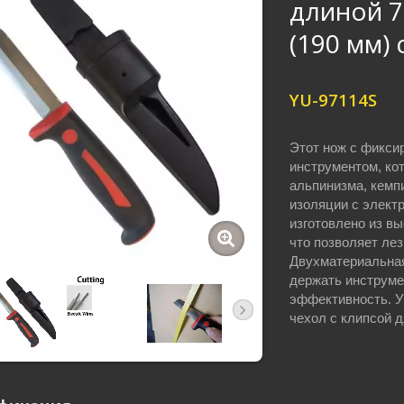
длиной 7
(190 мм) 
YU-97114S
Этот нож с фикси
инструментом, ко
альпинизма, кемпи
изоляции с элект
изготовлено из в
что позволяет ле
Двухматериальная
держать инструме
эффективность. У
чехол с клипсой 