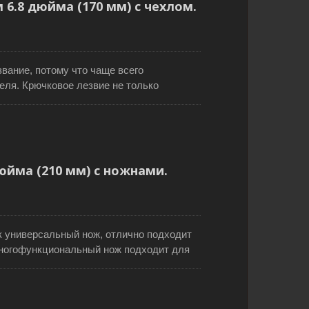
6.8 дюйма (170 мм) с чехлом.
чает пластиковый чехол.
вание, потому что чаще всего
еля. Крючковое лезвие не только
золяцию, но также подходит для резки
 нержавеющей стали обеспечивает
имеет эргономично разработанную
троля, а защитный щиток обеспечивает
ащен жестким пластиковым чехлом для
йма (210 мм) с ножнами.
к универсальный нож, отлично подходит
многофункциональный нож подходит для
изма, строительных работ и даже для
ского провода. Лезвие из
 позволяет ему дольше оставаться