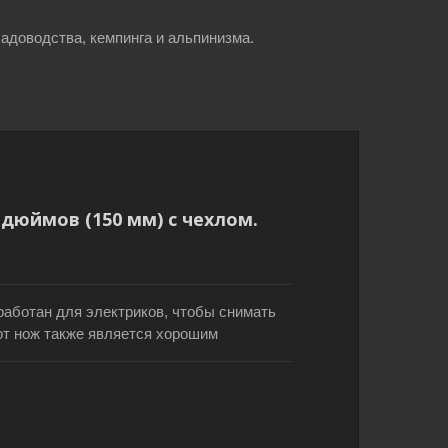
адоводства, кемпинга и альпинизма.
с
Складная садовая пила с 3-
фазными зубьями
дюймов (150 мм) с чехлом.
работан для электриков, чтобы снимать
от нож также является хорошим
й, работающих на складах, позволяя
езать скотч для открытия коробок.
го 35 мм подходит для работ,
мости глубоких резов. Эргономичная
 для пальцев обеспечивает лучший