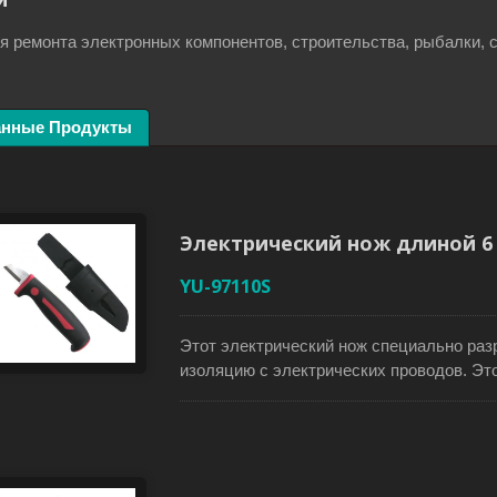
я ремонта электронных компонентов, строительства, рыбалки, с
анные Продукты
 пилы с HSS
Японская ручная пила 
таллическим лезвием
заменяемым лезвием
Электрический нож длиной 6 
YU-97110S
Этот электрический нож специально раз
изоляцию с электрических проводов. Эт
универсальным ножом для пользователе
легко снимать упаковку с поддонов или р
Лезвие из нержавеющей стали длиной все
требующих быстрых резов без необходи
рукоятка из двух материалов с защитой