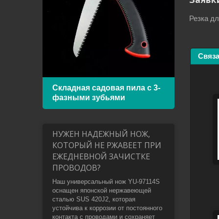
Резка дл
Связ
Складная садовая пила с 3-
Рама
фазными зубьями
биме
НУЖЕН НАДЕЖНЫЙ НОЖ,
КОТОРЫЙ НЕ РЖАВЕЕТ ПРИ
ЕЖЕДНЕВНОЙ ЗАЧИСТКЕ
ПРОВОДОВ?
Наш универсальный нож YU-97114S
оснащен японской нержавеющей
сталью SUS 420J2, которая
устойчива к коррозии от постоянного
контакта с проводами и сохраняет