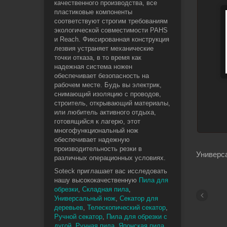
качественного производства, все
пластиковые компоненты
соответствуют строгим требованиям
экологической совместимости PAHS
и Reach. Фиксированная конструкция
лезвия устраняет механические
точки отказа, в то время как
надежная система ножен
обеспечивает безопасность на
рабочем месте. Будь вы электрик,
снимающий изоляцию с проводов,
строитель, открывающий материалы,
или любитель активного отдыха,
готовящийся к лагерю, этот
многофункциональный нож
обеспечивает надежную
производительность резки в
Универс
различных операционных условиях.
Soteck приглашает вас исследовать
нашу высококачественную
Пила для
обрезки
,
Складная пила
,
Универсальный нож
,
Секатор для
деревьев
,
Телескопический секатор
,
Ручной секатор
,
Пила для обрезки с
дугой
,
Ручная пила
,
Японская пила
,