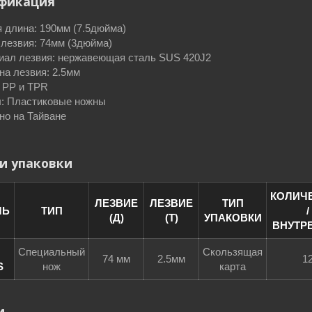
фикация
 длина: 190мм (7.5дюйма)
лезвия: 74мм (3дюйма)
иал лезвия: нержавеющая сталь SUS 420J2
а лезвия: 2.5мм
 PP и TPR
: Пластиковые ножны
но на Тайване
и упаковки
КОЛИЧ
ЛЕЗВИЕ
ЛЕЗВИЕ
ТИП
ЛЬ
ТИП
/
(Д)
(Т)
УПАКОВКИ
ВНУТР
Специальный
Скользящая
74 мм
2.5мм
1
S
нож
карта
и