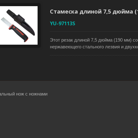
острым. Очень острое лезвие обеспечив
Удобная биоматериальная рукоятка эрго
Стамеска длиной 7,5 дюйма (1
контроля. В комплект входит жесткий пл
YU-97113S
Этот резак длиной 7,5 дюйма (190 мм) с
нержавеющего стального лезвия и двухк
двусторонним лезвием, который имеет д
Его эргономичная пластиковая ручка об
отличный комфорт. Дизайн защитного щи
безопаснее. Стамеска поставляется с ж
безопасной транспортировки. Этот резе
работ, вырезания и других работ с дерев
альный нож с ножнами
свежем воздухе.