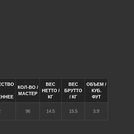
ЕСТВО
ВЕС
ВЕС
ОБЪЕМ /
КОЛ-ВО /
НЕТТО /
БРУТТО
КУБ.
МАСТЕР
ЕННЕЕ
КГ
/ КГ
ФУТ
2
96
14.5
15.5
3.9'