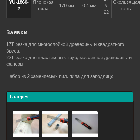
YU-1860-
Японская
Скользящая
170 мм
0.4 мм
&
2
пила
карта
22
Заявки
17T резка для многослойной древесины и квадратного
бруса.
22T резка для пластиковых труб, массивной древесины и
фанеры.
Набор из 2 заменяемых пил, пила для заподлицо
Галерея