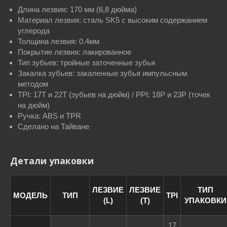
Длина лезвия: 170 мм (6,8 дюйма)
Материал лезвия: сталь SK5 с высоким содержанием
углерода
Толщина лезвия: 0.4мм
Покрытие лезвия: лакированное
Тип зубьев: тройные заточенные зубья
Закалка зубьев: закаленные зубья импульсным
методом
TPI: 17T и 22T (зубьев на дюйм) / PPI: 18P и 23P (точек
на дюйм)
Ручка: ABS и TPR
Сделано на Тайване
Детали упаковки
ЛЕЗВИЕ
ЛЕЗВИЕ
ТИП
МОДЕЛЬ
ТИП
TPI
(L)
(T)
УПАКОВКИ
17