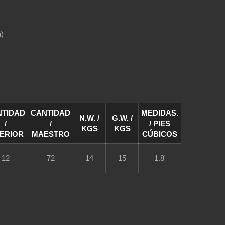
a)
NTIDAD
CANTIDAD
MEDIDAS.
N.W. /
G.W. /
/
/
/ PIES
KGS
KGS
TERIOR
MAESTRO
CÚBICOS
12
72
14
15
1.8'