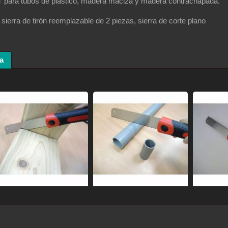
T para tubos de plástico, madera maciza y madera contrachapada.
sierra de tirón reemplazable de 2 piezas, sierra de corte plano
a
 de sierra de arco con
Sierra manual japonesa 
bimetálica HSS
tracción con hoja
reemplazada