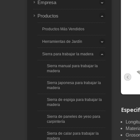
Empresa
Productos
Productos Más Vendidos
Herramientas de Jardín
Sierra para trabajar la madera
Sierra manual para trabajar la
madera
Sierra japonesa para trabajar la
madera
Sierra de espiga para trabajar la
madera
Especif
Sierra de paneles de yeso para
Longit
carpintería
Materia
Sierra de calar para trabajar la
Grosor
madera