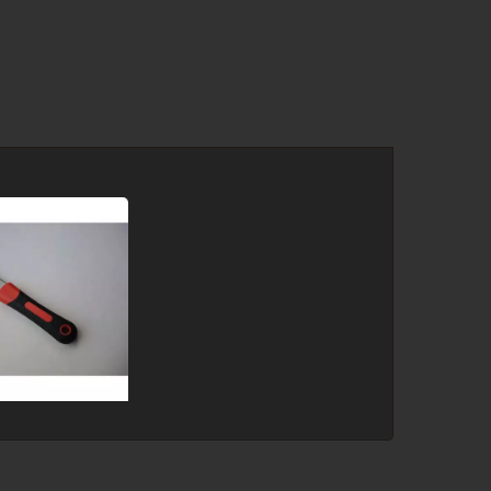
de
Sierra de poda plegable con
dientes de 3 fases