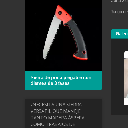
Corte 22
Juego de 
Galerí
de
Sierra de poda plegable con
Marco
dientes de 3 fases
hoja 
¿NECESITA UNA SIERRA
VERSÁTIL QUE MANEJE
TANTO MADERA ÁSPERA
COMO TRABAJOS DE