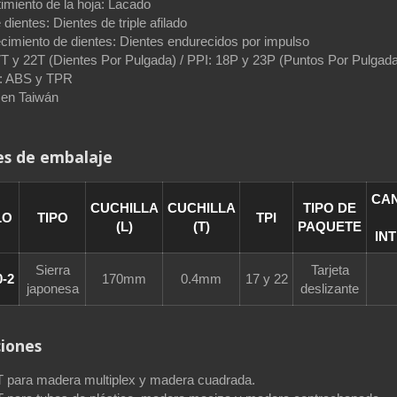
imiento de la hoja: Lacado
 dientes: Dientes de triple afilado
cimiento de dientes: Dientes endurecidos por impulso
7T y 22T (Dientes Por Pulgada) / PPI: 18P y 23P (Puntos Por Pulgad
: ABS y TPR
en Taiwán
es de embalaje
CA
CUCHILLA
CUCHILLA
TIPO DE
LO
TIPO
TPI
(L)
(T)
PAQUETE
IN
Sierra
Tarjeta
0-2
170mm
0.4mm
17 y 22
japonesa
deslizante
ciones
T para madera multiplex y madera cuadrada.