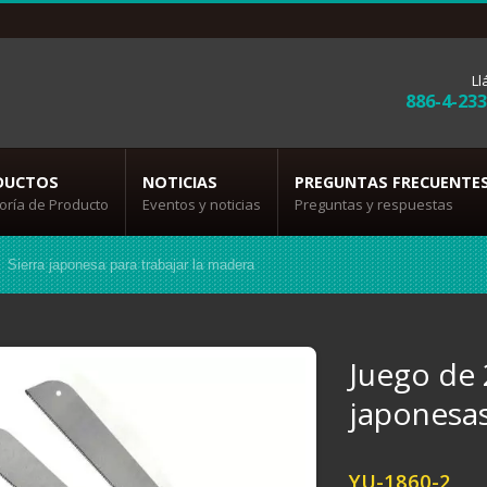
L
886-4-23
DUCTOS
NOTICIAS
PREGUNTAS FRECUENTE
oría de Producto
Eventos y noticias
Preguntas y respuestas
Sierra japonesa para trabajar la madera
Juego de 
japonesas
YU-1860-2