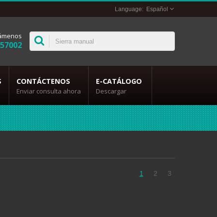
Español
lámenos
357002
S
CONTÁCTENOS
E-CATÁLOGO
Enviar consulta ahora
Descargar
1
2
3