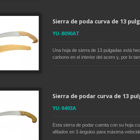
corte. El mango curvado ergonómico antid
agarre cómodo. Este mango de madera tiene 
conveniente colgarlo en su garaje o taller
Sierra de poda curva de 13 pu
YU-8090AT
Una hoja de sierra de 13 pulgadas está h
carbono en el interior del acero y, por lo t
más tiempo. Una hoja curva mejora la eficie
tres superficies de corte realiza cortes ha
tradicionales. El cómodo mango curvado e
adecuado para trabajos de poda que duran 
con una funda de madera con un lazo para 
Sierra de podar curva de 13 pu
YU-9493A
Esta sierra de podar cuenta con su hoja c
afilados en 3 ángulos para máxima velocidad
tiene un acabado de cromo duro para proteg