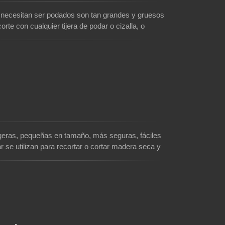
 necesitan ser podados son tan grandes y gruesos
orte con cualquier tijera de podar o cizalla, o
os para usar sierras de arco, las sierras de
decuadas. Las sierras de poda se utilizan
, plantas, arbustos y madera. Soteck, un productor
os tipos de sierras de podar para satisfacer todas
an en actividades al aire libre, jardinería y
ligeras, pequeñas en tamaño, más seguras, fáciles
 se utilizan para recortar o cortar madera seca y
 la jardinería, como podar ramas y árboles, en
re libre como acampar, hacer senderismo y cazar,
, un productor de sierras plegables, tiene muchos
proporcionan cortes rápidos y son opciones óptimas