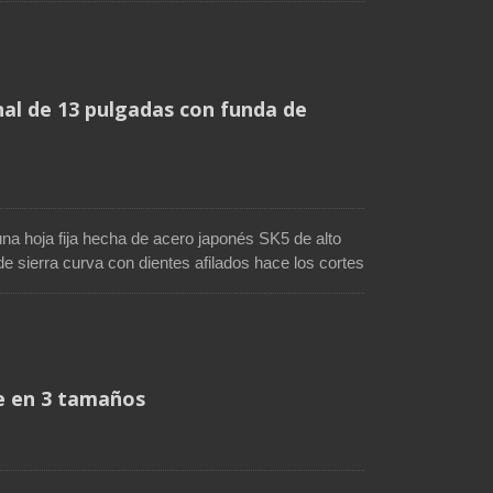
 hace que esta sierra de podar sea fácil de
erfecta para podar árboles, plantas, arbustos,
nal de 13 pulgadas con funda de
una hoja fija hecha de acero japonés SK5 de alto
e sierra curva con dientes afilados hace los cortes
l recubrimiento de cromo duro garantiza una
El diente está afilado en 3 lados para una mayor
adera más rápida. Esta sierra de podar tiene un
pistola antideslizante para reducir la fatiga de
 lazo para el cinturón para mayor seguridad y
le en 3 tamaños