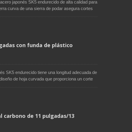
 acero japonés SK5 endurecido de alta calidad para
ierra curva de una sierra de podar asegura cortes
e que esta hoja de sierra se oxide. Un diseño de
no solo provoca cortes agresivos, sino también
do está diseñado para una fácil operación. Esta
les paisajísticos, plantas, ramas y arbustos.
lgadas con funda de plástico
nés SK5 endurecido tiene una longitud adecuada de
 diseño de hoja curvada que proporciona un corte
miento lacado en la hoja de sierra la mantiene
ra de tres lados con un buen ajuste de dientes es
era, diseñado ergonómicamente, cuenta con un
a sierra de podar incluye una funda de plástico que
 está en uso.
al carbono de 11 pulgadas/13