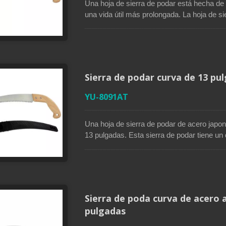
Una hoja de sierra de podar está hecha de
una vida útil más prolongada. La hoja de s
eficientes. Su recubrimiento lacado previen
dientes de cuchilla afilados en tres lados 
cortes limpios. El agarre tipo pistola cómo
sierra de podar es perfecta para podar árbo
Sierra de podar curva de 13 pu
YU-8091AT
Una hoja de sierra de podar de acero japo
13 pulgadas. Esta sierra de podar tiene un
más rápido para ramas medianas. El recubri
resistente a la oxidación. Un diente de tier
ideal para podar ramas. Su mango de mad
agarre tipo pistola mejorado y cómodo. Est
permite un fácil almacenamiento cuando no
Sierra de poda curva de acero 
pulgadas