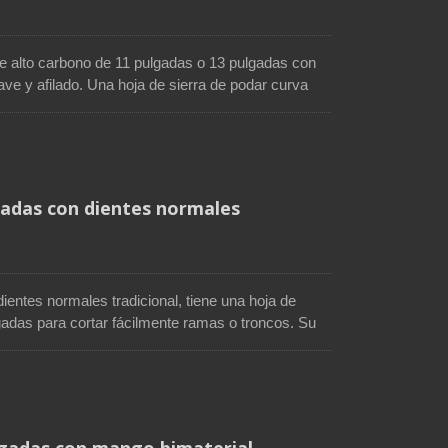
e alto carbono de 11 pulgadas o 13 pulgadas con
ave y afilado. Una hoja de sierra de podar curva
 velocidad de corte. Esta hoja de sierra de poda
ión y reducir la fricción. El mango de madera
ómoda y más seguridad. El tamaño del mango podría
e mano. Esta sierra de poda es ideal para
dín.
gadas con dientes normales
dientes normales tradicional, tiene una hoja de
gadas para cortar fácilmente ramas o troncos. Su
a sea más duradera y resistente a la oxidación. El
 madera antideslizantes y hace que los usuarios
ilita la poda y el recorte para evitar la fatiga en
ulgadas con mango bimaterial