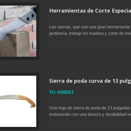
Herramientas de Corte Especial
Las sierras, que son una gran herramienta
jardinería, trabajo en madera y corte de m
para profesionales específicos que realiza
fabricante de sierras profesional en Taiwán
para profesionales específicos como fonta
o para el corte de materiales específicos c
estas sierras especiales facilita mucho más
Sierra de poda curva de 13 pul
YU-9490AT
Una hoja de sierra de poda de 13 pulgadas
endurecido con una dureza y durabilidad ex
curva que cuenta con dientes afilados de 3
velocidad de corte. Su recubrimiento lacado