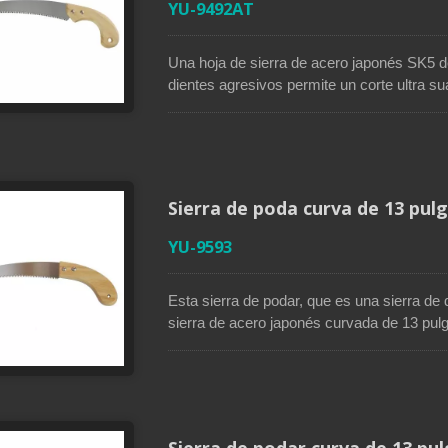
YU-9492AT
Una hoja de sierra de acero japonés SK5 d
dientes agresivos permite un corte ultra su
está diseñada para una máxima eficiencia y
está lacada para ser resistente a la oxidac
antideslizante te brinda una sensación c
funcionar muy bien con cualquier tamaño d
cualquier trabajo de poda y recorte en el jar
Sierra de poda curva de 13 pul
YU-9593
Esta sierra de podar, que es una sierra de 
sierra de acero japonés curvada de 13 pul
acabado lacado hace que la hoja de la sierr
mango robusto está hecho de materiales de
se sientan cómodos. Esta sierra de podar fac
los brazos o las manos.
Sierra de podar curva de 13 p