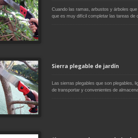
Cuando las ramas, arbustos y árboles que
que es muy difícil completar las tareas de c
cuando los espacios son demasiado estrech
podar son las herramientas de corte más a
comúnmente para cortar o recortar árboles
de sierras de podar en Taiwán, ofrece much
las necesidades de las personas que particip
mejoras del hogar.
Sierra plegable de jardín
Las sierras plegables que son plegables, 
de transportar y convenientes de almacenar
verde. Todos los que están involucrados en
paisajismo, así como en actividades al ai
deberían tener una sierra plegable. Soteck
tipos diferentes de sierras plegables que 
para ahorrar dinero y esfuerzo.