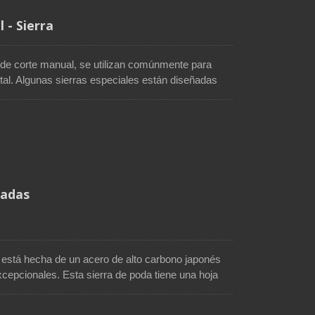
 - Sierra
 de corte manual, se utilizan comúnmente para
etal. Algunas sierras especiales están diseñadas
n aplicaciones de corte específicas. Soteck, un
, desarrolla algunas sierras con un diseño especial
neros y trabajadores de reparación de automóviles,
omo ladrillos, azulejos de cerámica y vidrio. Usar
 los trabajos de corte.
gadas
 está hecha de un acero de alto carbono japonés
cepcionales. Esta sierra de poda tiene una hoja
 ángulos, de precisión y duraderos, que mejoran la
 reduce la fricción y aumenta la eficiencia de