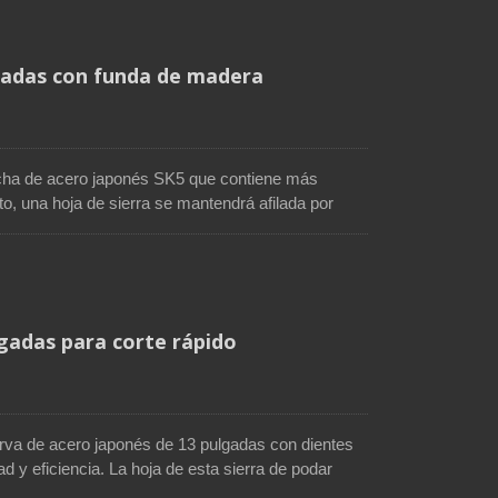
eslizante está hecho de madera de caucho para un
un agujero en la parte posterior, por lo que es
 para almacenamiento.
lgadas con funda de madera
echa de acero japonés SK5 que contiene más
anto, una hoja de sierra se mantendrá afilada por
ncia de corte en el trabajo de poda. El diente con
sta un 50% más rápido que las sierras de podar
stá hecho de madera de caucho de calidad y es
muchas horas. Esta sierra de podar se suministra
el cinturón para un almacenamiento seguro.
lgadas para corte rápido
urva de acero japonés de 13 pulgadas con dientes
 y eficiencia. La hoja de esta sierra de podar
er contra el óxido y aumentar la durabilidad. El