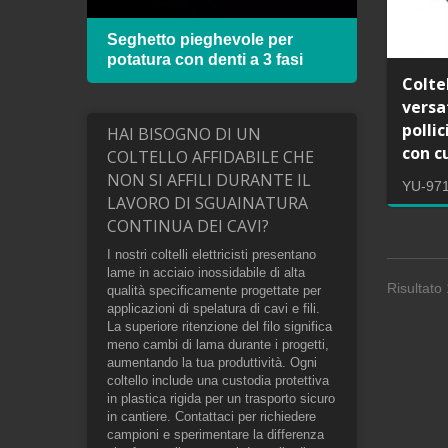
 con
Seghetto pieghevole per
Telai
potatura con denti a 3 fasi
lama
Colte
versa
polli
HAI BISOGNO DI UN
con c
COLTELLO AFFIDABILE CHE
NON SI AFFILI DURANTE IL
YU-97
LAVORO DI SGUAINATURA
CONTINUA DEI CAVI?
I nostri coltelli elettricisti presentano
lame in acciaio inossidabile di alta
Risultato 
qualità specificamente progettate per
applicazioni di spelatura di cavi e fili.
La superiore ritenzione del filo significa
meno cambi di lama durante i progetti,
aumentando la tua produttività. Ogni
coltello include una custodia protettiva
in plastica rigida per un trasporto sicuro
in cantiere. Contattaci per richiedere
campioni e sperimentare la differenza