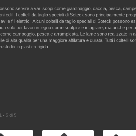
i possono servire a vari scopi come giardinaggio, caccia, pesca, camp
ni edili. I coltelli da taglio speciali di Soteck sono principalmente proge
avi e fili elettrici. Alcuni coltelli da taglio speciali di Soteck possono e
i non solo per lavori in legno come scolpire e intagliare, ma anche per at
o come campeggio, pesca e arrampicata. Le lame sono realizzate in a
le di alta qualità per una maggiore affilatura e durata. Tutti i coltelli son
ustodia in plastica rigida.
1 - 5 di 5