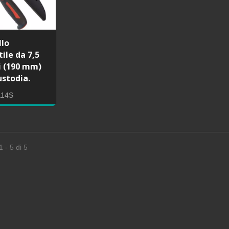
o per sega a arco con
sega a mano giappones
 bimetal HSS
lama sostituita
llo
tile da 7,5
ci (190 mm)
ustodia.
114S
1 - 5 di 5