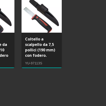
Coltello a
e da
scalpello da 7,5
210
pollici (190 mm)
dero
con fodero.
YU-97113S