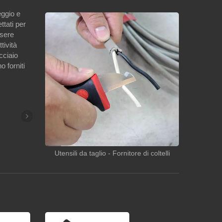
eggio e
ttati per
ssere
tività
cciaio
o forniti
Utensili da taglio - Fornitore di coltelli