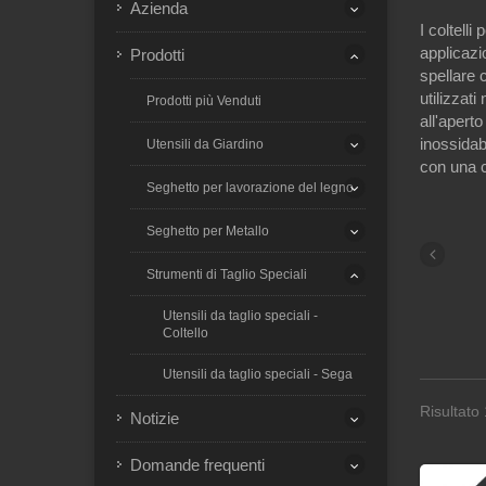
Azienda
I coltell
applicazio
Prodotti
spellare c
utilizzat
Prodotti più Venduti
all'apert
inossidabi
Utensili da Giardino
con una c
Seghetto per lavorazione del legno
Seghetto per Metallo
Strumenti di Taglio Speciali
Utensili da taglio speciali -
Coltello
Utensili da taglio speciali - Sega
Risultato 
Notizie
Domande frequenti