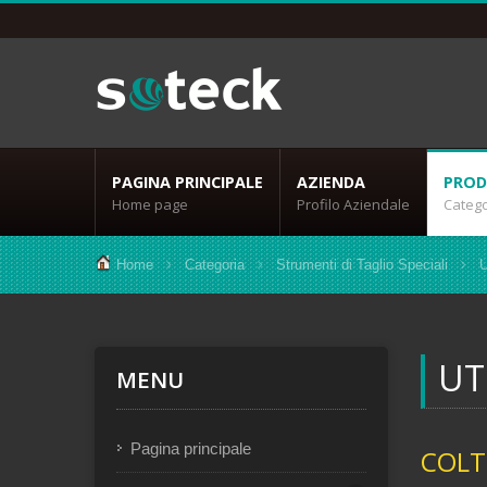
PAGINA PRINCIPALE
AZIENDA
PROD
Home page
Profilo Aziendale
Catego
Home
Categoria
Strumenti di Taglio Speciali
Ut
UT
MENU
Pagina principale
COLT