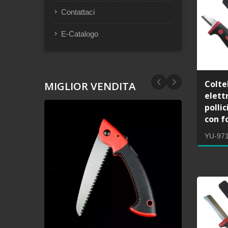
Contattaci
E-Catalogo
Colte
MIGLIOR VENDITA
elettr
polli
con f
YU-97