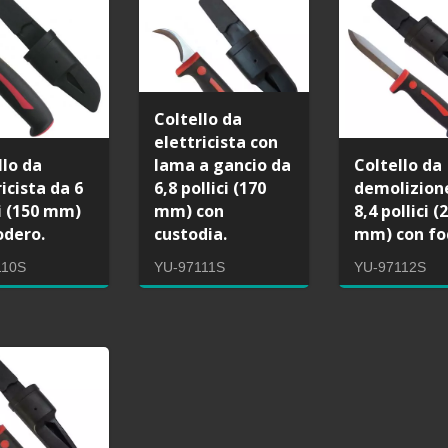
Coltello da
elettricista con
llo da
lama a gancio da
Coltello da
icista da 6
6,8 pollici (170
demolizion
ci (150 mm)
mm) con
8,4 pollici (
odero.
custodia.
mm) con fo
110S
YU-97111S
YU-97112S