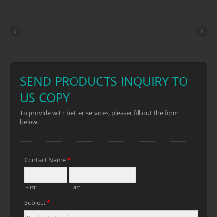
presenta due posizioni di taglio. Una
posizione è per tagli normali e l'altra
posizione è per tagli in spazi ristretti o
sopraelevati. Il manico robusto è
realizzato in materiali bicolore antiscivolo.
È una potente sega pieghevole portatile
per paesaggistica, giardinaggio e
campeggio.