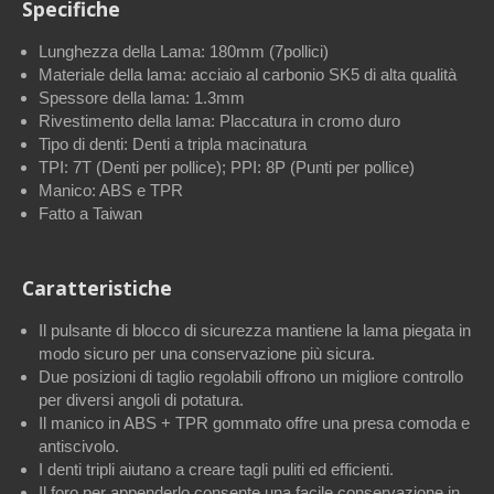
Specifiche
Lunghezza della Lama: 180mm (7pollici)
Materiale della lama: acciaio al carbonio SK5 di alta qualità
Spessore della lama: 1.3mm
Rivestimento della lama: Placcatura in cromo duro
Tipo di denti: Denti a tripla macinatura
TPI: 7T (Denti per pollice); PPI: 8P (Punti per pollice)
Manico: ABS e TPR
Fatto a Taiwan
Caratteristiche
Il pulsante di blocco di sicurezza mantiene la lama piegata in
modo sicuro per una conservazione più sicura.
Due posizioni di taglio regolabili offrono un migliore controllo
per diversi angoli di potatura.
Il manico in ABS + TPR gommato offre una presa comoda e
antiscivolo.
I denti tripli aiutano a creare tagli puliti ed efficienti.
Il foro per appenderlo consente una facile conservazione in