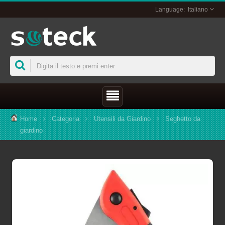
Italiano
Home
Categoria
Utensili da Giardino
Seghetto da
giardino