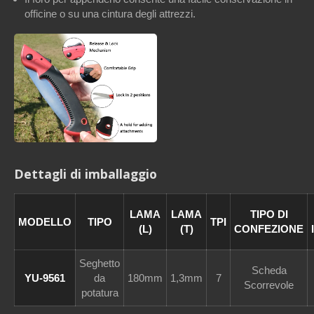
officine o su una cintura degli attrezzi.
Dettagli di imballaggio
LAMA
LAMA
TIPO DI
MODELLO
TIPO
TPI
(L)
(T)
CONFEZIONE
Seghetto
Scheda
YU-9561
da
180mm
1,3mm
7
Scorrevole
potatura