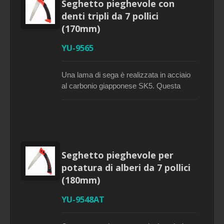
Seghetto pieghevole con
denti tripli da 7 pollici
(170mm)
YU-9565
Una lama di sega è realizzata in acciaio
al carbonio giapponese SK5. Questa
sega potatrice pieghevole presenta denti
affilati a rasoio di precisione a 3 angoli, un
design pieghevole, una lama dritta e una
finitura in cromo duro. La sua lama può
bloccarsi in tre posizioni e i suoi denti
possono essere ripiegati nel manico per
Seghetto pieghevole per
motivi di sicurezza. Il manico gommato
potatura di alberi da 7 pollici
offre una presa antiscivolo e
(180mm)
confortevole. È facile da trasportare.
Questa è una sega pieghevole
YU-9548AT
economica che è perfetta per qualsiasi
compito di potatura o progetto all'aperto.