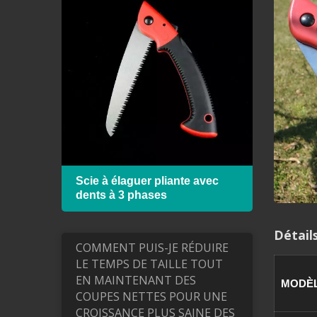
ec
Scie à élaguer pliante avec
Cadre
dents à 3 phases
lame 
Détail
COMMENT PUIS-JE RÉDUIRE
LE TEMPS DE TAILLE TOUT
EN MAINTENANT DES
MODÈ
COUPES NETTES POUR UNE
CROISSANCE PLUS SAINE DES