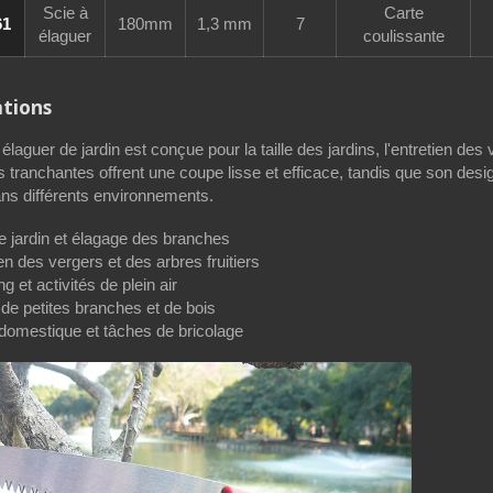
Scie à
Carte
61
180mm
1,3 mm
7
élaguer
coulissante
ations
 élaguer de jardin est conçue pour la taille des jardins, l'entretien de
 tranchantes offrent une coupe lisse et efficace, tandis que son design 
dans différents environnements.
de jardin et élagage des branches
en des vergers et des arbres fruitiers
 et activités de plein air
de petites branches et de bois
 domestique et tâches de bricolage