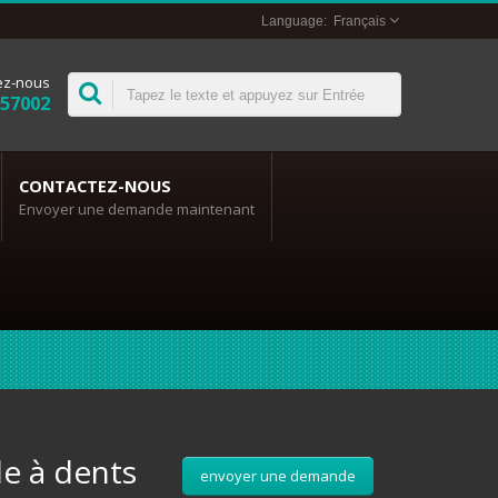
Français
ez-nous
357002
CONTACTEZ-NOUS
Envoyer une demande maintenant
le à dents
envoyer une demande