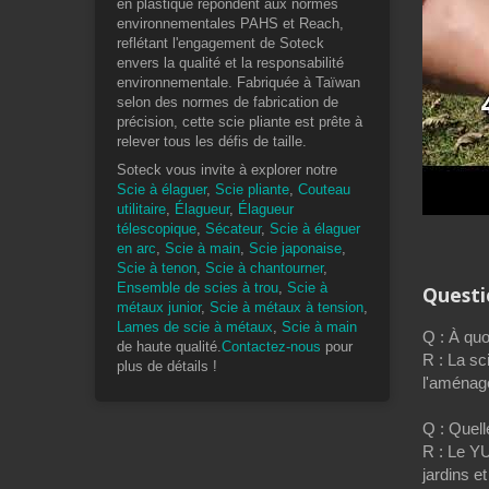
en plastique répondent aux normes
environnementales PAHS et Reach,
reflétant l'engagement de Soteck
envers la qualité et la responsabilité
environnementale. Fabriquée à Taïwan
selon des normes de fabrication de
précision, cette scie pliante est prête à
relever tous les défis de taille.
Soteck vous invite à explorer notre
Scie à élaguer
,
Scie pliante
,
Couteau
utilitaire
,
Élagueur
,
Élagueur
télescopique
,
Sécateur
,
Scie à élaguer
en arc
,
Scie à main
,
Scie japonaise
,
Scie à tenon
,
Scie à chantourner
,
Ensemble de scies à trou
,
Scie à
Quest
métaux junior
,
Scie à métaux à tension
,
Lames de scie à métaux
,
Scie à main
Q : À quo
de haute qualité.
Contactez-nous
pour
R : La sc
plus de détails !
l'aménag
Q : Quell
R : Le YU
jardins et