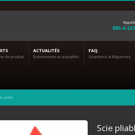
Appel
886-4-23
ITS
ACTUALITÉS
FAQ
ie de produit
Événements et actualités
Questions & Réponses
e jardin
Scie pliab