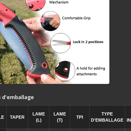
 de scie à métaux avec
scie à main japonaise av
bimétallique HSS
lame remplacée
s d'emballage
LAME
LAME
TYPE
LE
TAPER
TPI
(L)
(T)
D'EMBALLAGE
I