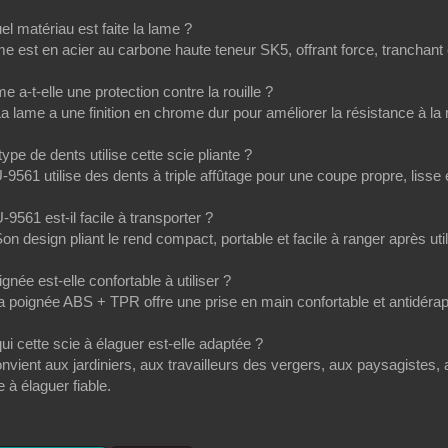
el matériau est faite la lame ?
me est en acier au carbone haute teneur SK5, offrant force, tranchant et
e a-t-elle une protection contre la rouille ?
a lame a une finition en chrome dur pour améliorer la résistance à la rou
type de dents utilise cette scie pliante ?
-9561 utilise des dents à triple affûtage pour une coupe propre, lisse e
-9561 est-il facile à transporter ?
Son design pliant le rend compact, portable et facile à ranger après util
gnée est-elle confortable à utiliser ?
a poignée ABS + TPR offre une prise en main confortable et antidérapan
ui cette scie à élaguer est-elle adaptée ?
onvient aux jardiniers, aux travailleurs des vergers, aux paysagistes, 
e à élaguer fiable.