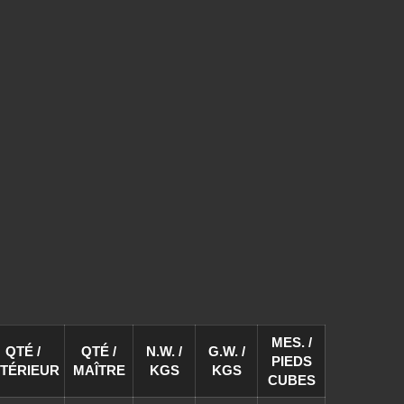
ec
Scie à élaguer pliante avec
dents à 3 phases
MES. /
QTÉ /
QTÉ /
N.W. /
G.W. /
PIEDS
NTÉRIEUR
MAÎTRE
KGS
KGS
CUBES