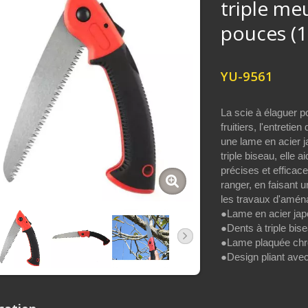
triple me
pouces (
YU-9561
La scie à élaguer p
fruitiers, l'entreti
une lame en acier 
triple biseau, elle 
précises et efficace
ranger, en faisant u
les travaux d'amé
●Lame en acier ja
●Dents à triple bis
●Lame plaquée chrom
●Design pliant ave