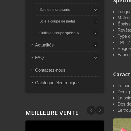
Spécif
Scie de menuiserie
Longue
Matéri
Scie à coupe de métal
Épaiss
Revête
Outils de coupe spéciaux
Type d
TPI : 7
Actualités
Poigné
Fabriq
FAQ
Contactez-nous
Caract
Catalogue électronique
Le bout
Deux po
La poi
Des den
Le trou
MEILLEURE VENTE