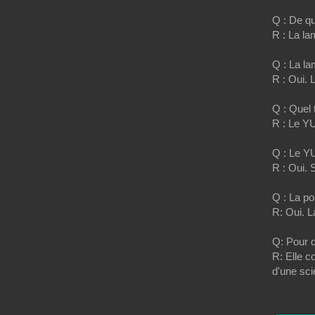
Q : De qu
R : La la
Q : La lam
R : Oui. L
Q : Quel 
R : Le YU
Q : Le YU
R : Oui. 
Q : La poi
R: Oui. L
Q: Pour q
R: Elle c
d'une sci