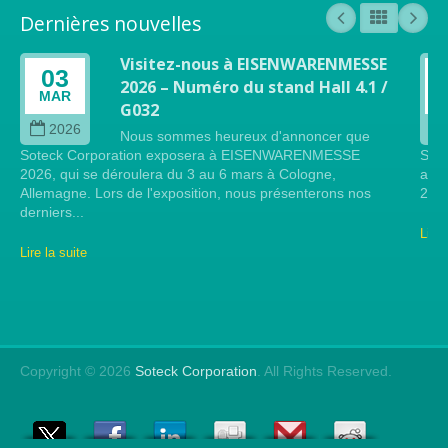
Dernières nouvelles
Visitez-nous à EISENWARENMESSE
03
2026 – Numéro du stand Hall 4.1 /
MAR
G032
2026
Nous sommes heureux d'annoncer que
Soteck Corporation exposera à EISENWARENMESSE
Sote
2026, qui se déroulera du 3 au 6 mars à Cologne,
arti
Allemagne. Lors de l'exposition, nous présenterons nos
2024
derniers...
Lire 
Lire la suite
Copyright © 2026
Soteck Corporation
. All Rights Reserved.