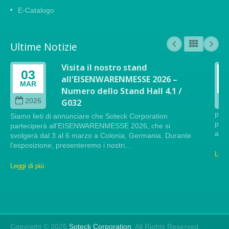
E-Catalogo
Ultime Notizie
Visita il nostro stand
03
all'EISENWARENMESSE 2026 –
MAR
Numero dello Stand Hall 4.1 /
2026
G032
pres
Siamo lieti di annunciare che Soteck Corporation
pres
parteciperà all'EISENWARENMESSE 2026, che si
atte
svolgerà dal 3 al 6 marzo a Colonia, Germania. Durante
l'esposizione, presenteremo i nostri...
Leggi
Leggi di più
Copyright © 2026
Soteck Corporation
. All Rights Reserved.