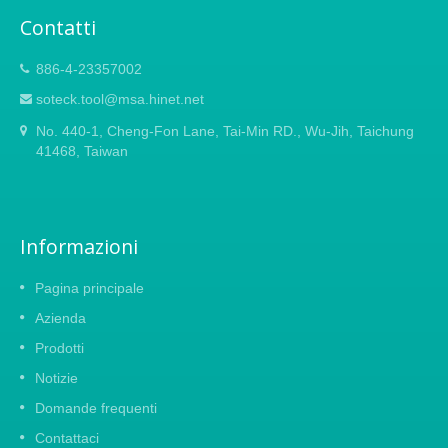
vetro. Utilizzare queste seghe speciali
Contatti
rende i lavori di taglio molto più facili.
886-4-23357002
soteck.tool@msa.hinet.net
No. 440-1, Cheng-Fon Lane, Tai-Min RD., Wu-Jih, Taichung
41468, Taiwan
Informazioni
Pagina principale
Azienda
Prodotti
Notizie
Domande frequenti
Contattaci