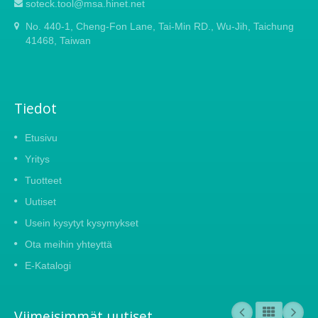
soteck.tool@msa.hinet.net
No. 440-1, Cheng-Fon Lane, Tai-Min RD., Wu-Jih, Taichung
41468, Taiwan
Tiedot
Etusivu
Yritys
Tuotteet
Uutiset
Usein kysytyt kysymykset
Ota meihin yhteyttä
E-Katalogi
Viimeisimmät uutiset