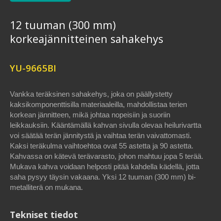
12 tuuman (300 mm)
korkeajännitteinen sahakehys
YU-9665BI
Vankka teräksinen sahakehys, joka on päällystetty
kaksikomponenttisilla materiaaleilla, mahdollistaa terien
korkean jännitteen, mikä johtaa nopeisiin ja suoriin
leikkauksiin. Kääntämällä kahvan sivulla olevaa heilurivartta
voi säätää terän jännitystä ja vaihtaa terän vaivattomasti.
Kaksi teräkulma vaihtoehtoa ovat 55 astetta ja 90 astetta.
Kahvassa on kätevä terävarasto, johon mahtuu jopa 5 terää.
Mukava kahva voidaan helposti pitää kahdella kädellä, jotta
saha pysyy täysin vakaana. Yksi 12 tuuman (300 mm) bi-
metalliterä on mukana.
Tekniset tiedot