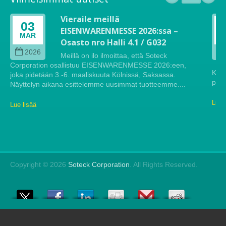
Vieraile meillä
03
EISENWARENMESSE 2026:ssa –
MAR
Osasto nro Halli 4.1 / G032
2026
Meillä on ilo ilmoittaa, että Soteck
Corporation osallistuu EISENWARENMESSE 2026:een,
Köln
joka pidetään 3.-6. maaliskuuta Kölnissä, Saksassa.
pide
Näyttelyn aikana esittelemme uusimmat tuotteemme....
Lue 
Lue lisää
Copyright © 2026
Soteck Corporation
. All Rights Reserved.