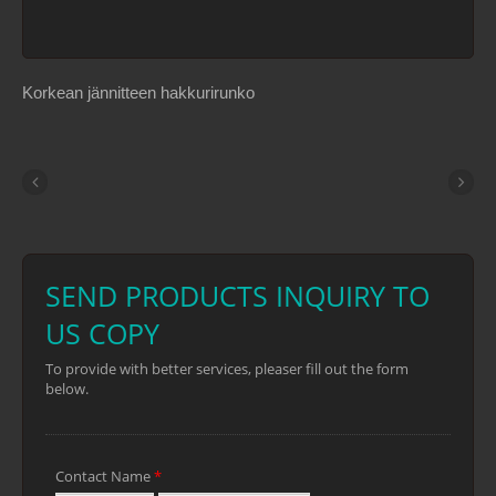
180 asteeseen eri leikkaussovelluksia
varten. Varaterät (jopa 3 terää) voidaan
säilyttää putkikehyksessä. Sahaleikkuri
tulee neljän 12 tuuman (300 mm)
Korkean jännitteen hakkurirunko
terätyypin kanssa, joissa on eri
hammastukset eri leikkaussovelluksia
varten: 5TPI märkää puuta, 10TPI kuivaa
puuta, 18TPI muovia ja 24TPI metallia.
Kahvassa on mukava ote.