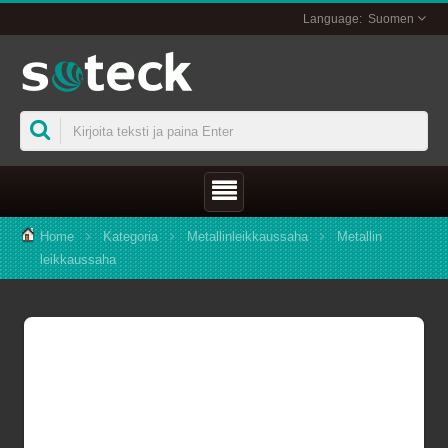
Suomen
Home
Kategoria
Metallinleikkaussaha
Metallin
leikkaussaha