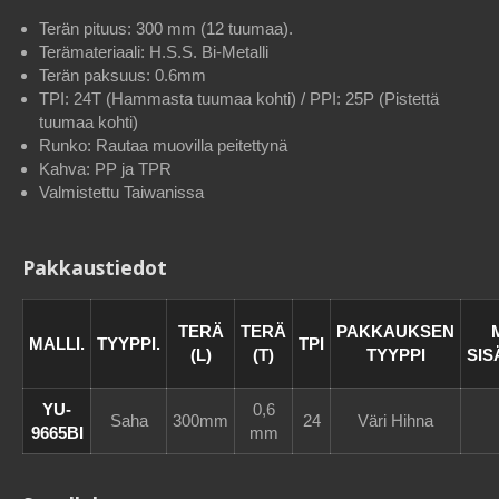
Terän pituus: 300 mm (12 tuumaa).
Terämateriaali: H.S.S. Bi-Metalli
Terän paksuus: 0.6mm
TPI: 24T (Hammasta tuumaa kohti) / PPI: 25P (Pistettä
tuumaa kohti)
Runko: Rautaa muovilla peitettynä
Kahva: PP ja TPR
Valmistettu Taiwanissa
Pakkaustiedot
TERÄ
TERÄ
PAKKAUKSEN
MALLI.
TYYPPI.
TPI
(L)
(T)
TYYPPI
SI
YU-
0,6
Saha
300mm
24
Väri Hihna
9665BI
mm