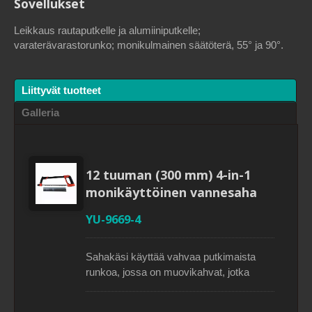
Sovellukset
Leikkaus rautaputkelle ja alumiiniputkelle;
varaterävarastorunko; monikulmainen säätöterä, 55° ja 90°.
Liittyvät tuotteet
Galleria
12 tuuman (300 mm) 4-in-1
monikäyttöinen vannesaha
YU-9669-4
Sahakäsi käyttää vahvaa putkimaista
runkoa, jossa on muovikahvat, jotka
tarjoavat korkeaa jännitettä terälle.
Sahalevy voidaan asentaa 45, 90, 135 ja