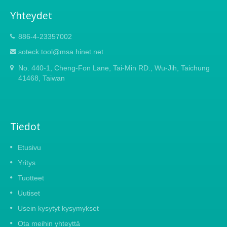
kantaa oksasahaa turvallisesti kiinnittämällä
vahva suojus vyöhön vyölenkin avulla.
Yhteydet
Tämä oksasaha toimii hyvin
trimmaustehtävissä.
886-4-23357002
soteck.tool@msa.hinet.net
No. 440-1, Cheng-Fon Lane, Tai-Min RD., Wu-Jih, Taichung
41468, Taiwan
Tiedot
Etusivu
Yritys
Tuotteet
Uutiset
Usein kysytyt kysymykset
Ota meihin yhteyttä