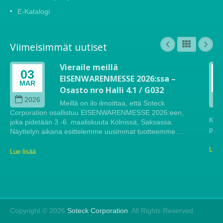
E-Katalogi
Viimeisimmät uutiset
Vieraile meillä
03
EISENWARENMESSE 2026:ssa –
MAR
Osasto nro Halli 4.1 / G032
2026
Meillä on ilo ilmoittaa, että Soteck
Corporation osallistuu EISENWARENMESSE 2026:een,
Köln
joka pidetään 3.-6. maaliskuuta Kölnissä, Saksassa.
pide
Näyttelyn aikana esittelemme uusimmat tuotteemme....
Lue 
Lue lisää
Copyright © 2026
Soteck Corporation
. All Rights Reserved.