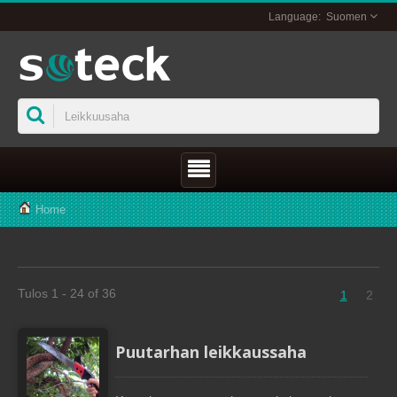
Suomen
Home
Tulos 1 - 24 of 36
1
2
Puutarhan leikkaussaha