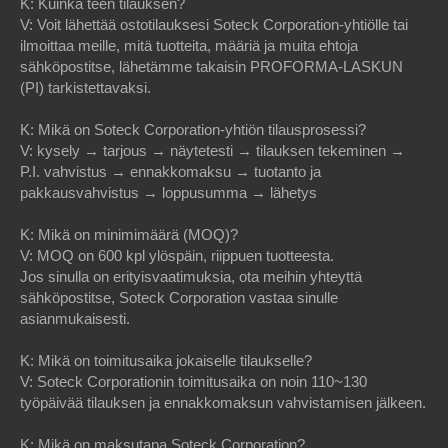
K: Kuinka teen tilauksen?
V: Voit lähettää ostotilauksesi Soteck Corporation-yhtiölle tai
ilmoittaa meille, mitä tuotteita, määriä ja muita ehtoja
sähköpostitse, lähetämme takaisin PROFORMA-LASKUN
(PI) tarkistettavaksi.
K: Mikä on Soteck Corporation-yhtiön tilausprosessi?
V: kysely → tarjous → näytetesti → tilauksen tekeminen →
P.I. vahvistus → ennakkomaksu → tuotanto ja
pakkausvahvistus → loppusumma → lähetys
K: Mikä on minimimäärä (MOQ)?
V: MOQ on 600 kpl ylöspäin, riippuen tuotteesta.
Jos sinulla on erityisvaatimuksia, ota meihin yhteyttä
sähköpostitse, Soteck Corporation vastaa sinulle
asianmukaisesti.
K: Mikä on toimitusaika jokaiselle tilaukselle?
V: Soteck Corporationin toimitusaika on noin 110~130
työpäivää tilauksen ja ennakkomaksun vahvistamisen jälkeen.
K: Mikä on maksutapa Soteck Corporation?