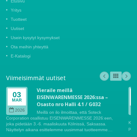
Etusivu
Yritys
Tuotteet
Uutiset
Usein kysytyt kysymykset
Ota meihin yhteyttä
E-Katalogi
Viimeisimmät uutiset
Vieraile meillä
03
EISENWARENMESSE 2026:ssa –
MAR
Osasto nro Halli 4.1 / G032
2026
Meillä on ilo ilmoittaa, että Soteck
Corporation osallistuu EISENWARENMESSE 2026:een,
Köln
joka pidetään 3.-6. maaliskuuta Kölnissä, Saksassa.
pide
Näyttelyn aikana esittelemme uusimmat tuotteemme....