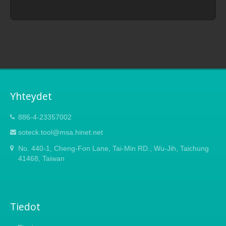
Yhteydet
886-4-23357002
soteck.tool@msa.hinet.net
No. 440-1, Cheng-Fon Lane, Tai-Min RD., Wu-Jih, Taichung
41468, Taiwan
Tiedot