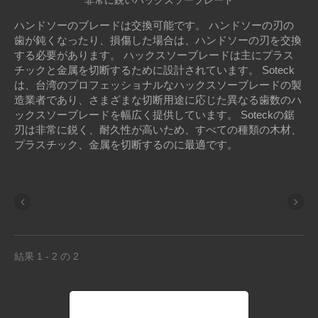
非常に鋭いハックスソーブレード
ハンドソーのブレードは交換可能です。 ハンドソーの刃の
歯が鈍くなったり、損傷した場合は、ハンドソーの刃を交換
する必要があります。 ハックスソーブレードは主にプラス
チックと金属を切断するために設計されています。 Soteck
は、台湾のプロフェッショナルなハックスソーブレードの製
造業者であり、さまざまな切断用途に応じた異なる歯数のハ
ックスソーブレードを幅広く提供しています。 Soteckの鋸
刃は非常に鋭く、耐久性が高いため、すべての種類の木材、
プラスチック、金属を切断するのに最適です。
結果 1 - 2 の 2