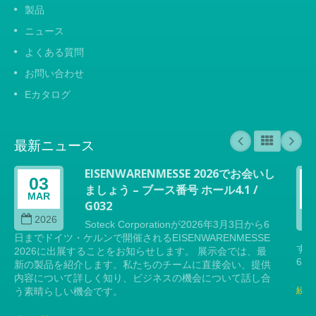
製品
ニュース
よくある質問
お問い合わせ
Eカタログ
最新ニュース
EISENWARENMESSE 2026でお会いし
03
ましょう – ブース番号 ホール4.1 /
MAR
G032
2026
Soteck Corporationが2026年3月3日から6
日までドイツ・ケルンで開催されるEISENWARENMESSE
す。
2026に出展することをお知らせします。 展示会では、最
6日
新の製品を紹介します。私たちのチームに直接会い、提供
内容について詳しく知り、ビジネスの機会について話し合
続き
う素晴らしい機会です。