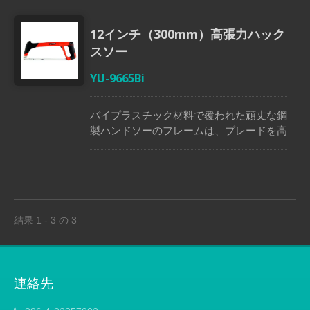
す。 高テンション調整システムにより、
ユーザーはネジノブを回すだけで簡単にテ
12インチ（300mm）高張力ハック
ンションを調整できます。 頑丈な鉄製チ
スソー
ューブは、最大5枚のブレードを便利に収
納できます。 0 45度の刃角度により、垂
YU-9665Bi
直およびフラッシュカットが可能です。
ゴム製の人間工学に基づいたハンドルは、
バイプラスチック材料で覆われた頑丈な鋼
制御性を向上させます。
製ハンドソーのフレームは、ブレードを高
いテンションに保ち、速くまっすぐな切断
を可能にします。 ハンドルの側面にある
スイングアームを回転させることで、ブレ
ードのテンションを調整し、簡単にブレー
ドを交換できます。 ブレード角度のオプ
結果 1 - 3 の 3
ションは55度と90度です。 ハンドルには
最大5枚のブレードを収納できる便利なブ
レードストレージがあります。 快適なハ
ンドルは両手で簡単に持つことができ、の
連絡先
こぎりを完全に安定させることができま
す。 12インチ（300mm）のバイメタルブ