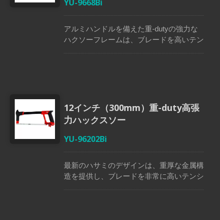
YU-9668Bi
アルミハンドルを備えた重-dutyの強力な
ハクソーフレームは、ブレードを高いテン
ションで保持し、迅速かつ真っ直ぐな切断
を実現します。 含まれている12インチ
（300mm）、24TPIのバイメタルブレード
は、優れた切断性能を保証します。 高電
圧調整ノブにより、ブレードを45度、90
度、135度、180度の位置に簡単に回転さ
12インチ（300mm）重-duty高張
せることができます。 クイックリリース
力ハックスソー
機能により、ブレードの交換が簡単にな
り、テンションメモリを保持することで、
YU-96202Bi
ハンドソーが常に作業を開始できる状態に
なります。 鉄のチューブは、便利さを加
最新のハサミのデザインは、重厚な金属構
えて5枚の刃を収納できます。
造を提供し、ブレードを非常に高いテンシ
ョンに保つことができ、まっすぐで迅速な
切断を可能にします。 付属の12インチ
（300mm）、24TPIバイメタルブレードの
ハックスソーは、正確な切断を保証しま