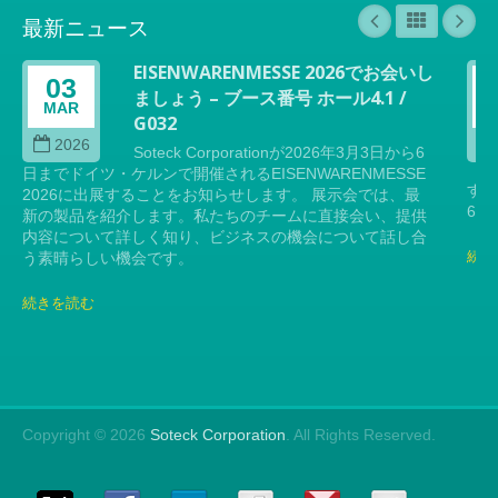
最新ニュース
EISENWARENMESSE 2026でお会いし
03
ましょう – ブース番号 ホール4.1 /
MAR
G032
2026
Soteck Corporationが2026年3月3日から6
日までドイツ・ケルンで開催されるEISENWARENMESSE
す。
2026に出展することをお知らせします。 展示会では、最
6日
新の製品を紹介します。私たちのチームに直接会い、提供
内容について詳しく知り、ビジネスの機会について話し合
続き
う素晴らしい機会です。
続きを読む
Copyright © 2026
Soteck Corporation
. All Rights Reserved.