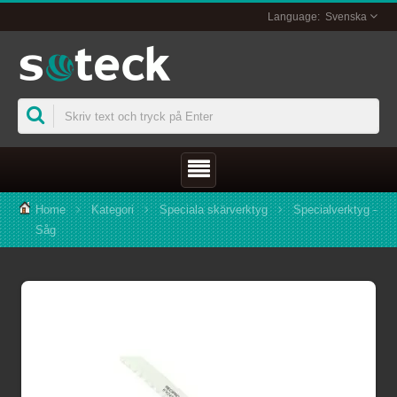
Svenska
Home
Kategori
Speciala skärverktyg
Specialverktyg -
Såg