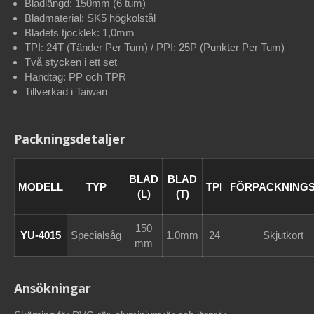
Bladlängd: 150mm (6 tum)
Bladmaterial: SK5 högkolstål
Bladets tjocklek: 1,0mm
TPI: 24T (Tänder Per Tum) / PPI: 25P (Punkter Per Tum)
Två stycken i ett set
Handtag: PP och TPR
Tillverkad i Taiwan
Packningsdetaljer
BLAD
BLAD
MODELL
TYP
TPI
FÖRPACKNING
(L)
(T)
150
YU-4015
Specialsåg
1.0mm
24
Skjutkort
mm
Ansökningar