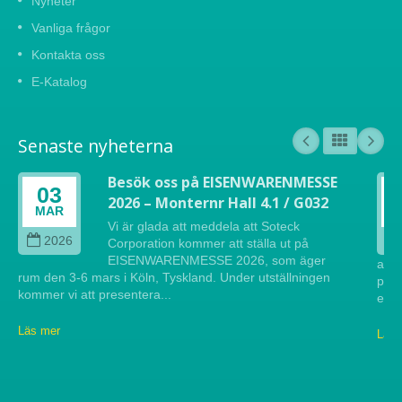
Nyheter
Vanliga frågor
Kontakta oss
E-Katalog
Senaste nyheterna
Besök oss på EISENWARENMESSE
03
2026 – Monternr Hall 4.1 / G032
MAR
Vi är glada att meddela att Soteck
2026
Corporation kommer att ställa ut på
EISENWARENMESSE 2026, som äger
att 
rum den 3-6 mars i Köln, Tyskland. Under utställningen
pres
kommer vi att presentera...
efte
Läs mer
Läs 