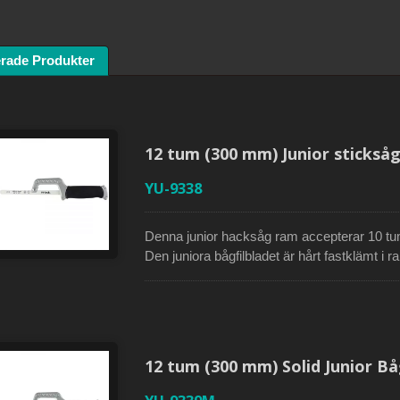
erade Produkter
ågsram med HSS
Japansk draghandsåg 
allblad
utbytbart blad
12 tum (300 mm) Junior stick
YU-9338
Denna junior hacksåg ram accepterar 10 tu
Den juniora bågfilbladet är hårt fastklämt 
(300mm) högkvalitativt kolstål ingår. Den me
järnhandtag som är täckt med gummigrepp är
komfort samt enkel kontroll. Denna juniorbågf
plast och är idealisk för att skära i trånga
12 tum (300 mm) Solid Junior Båg