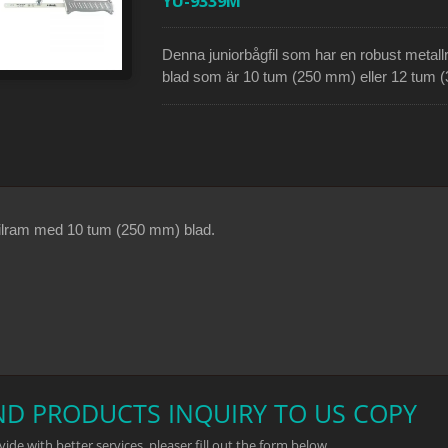
YU-9339M
Denna juniorbågfil som har en robust metall
blad som är 10 tum (250 mm) eller 12 tum (
användare enkelt kan spänna sågen i rame
och säkert att använda. Denna juniorbågfil
blad av högkvalitativt kolstål och används fö
är utmärkt för att skära i mycket trånga utr
filram med 10 tum (250 mm) blad.