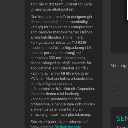
som håller ditt team utrustat för varje
utmaning på arbetsplatsen.
Den kompakta och lätta designen gör
denna juniorbågfil till ett oumbärligt
verktyg för tekniker och entreprenörer
som behöver manövrerbarhet i trånga
arbetsförhållanden. Finns i flera
konfigurationer inklusive YU-9339-
modellen med blisterförpackning (120
enheter per masterkartong) och
alternativa 300 mm bladversioner,
denna mångsidiga bågfil används för
Mini båg
applikationer som sträcker sig från
kapning av järnrör till tillverkning av
PVC-rör. Med sin hållbara konstruktion
och överlägsna japanska
stålmaterialarv från Soteck Corporation
levererar denna mini-hacksåg
konsekvent prestanda för både
professionella hantverkare och gör-det-
själv-entusiaster som tar sig an
småskalig metall- och plastskärning.
Soteck inbjuder dig att utforska vår
högkvalitativa
Beskärningssåg
,