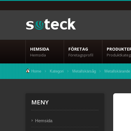
HEMSIDA
FÖRETAG
PRODUKTE
Hemsida
Företagsprofil
Produktkateg
Home
Kategori
Metallskärsåg
Metallskärande
MENY
Hemsida