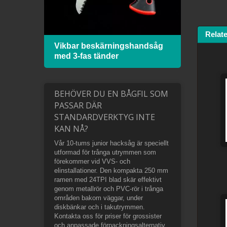
Relat
ed
Vikbar beskärningshandsåg
Bågs
med 3-fas tänder
bimet
BEHÖVER DU EN BÅGFIL SOM
PASSAR DÄR
STANDARDVERKTYG INTE
KAN NÅ?
Vår 10-tums junior hacksåg är speciellt
utformad för trånga utrymmen som
förekommer vid VVS- och
elinstallationer. Den kompakta 250 mm
ramen med 24TPI blad skär effektivt
genom metallrör och PVC-rör i trånga
områden bakom väggar, under
diskbänkar och i takutrymmen.
Kontakta oss för priser för grossister
och anpassade förpackningsalternativ