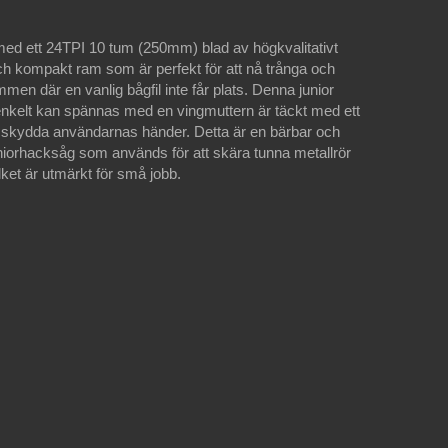
med ett 24TPI 10 tum (250mm) blad av högkvalitativt
 och kompakt ram som är perfekt för att nå trånga och
men där en vanlig bågfil inte får plats. Denna junior
kelt kan spännas med en vingmuttern är täckt med ett
t skydda användarnas händer. Detta är en bärbar och
niorhacksåg som används för att skära tunna metallrör
lket är utmärkt för små jobb.