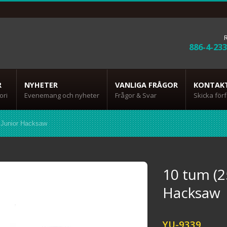
886-4-23
R
NYHETER
VANLIGA FRÅGOR
KONTAK
ori
Evenemang och nyheter
Frågor & Svar
Skicka för
 Junior Hacksaw
10 tum (2
Hacksaw
YU-9339