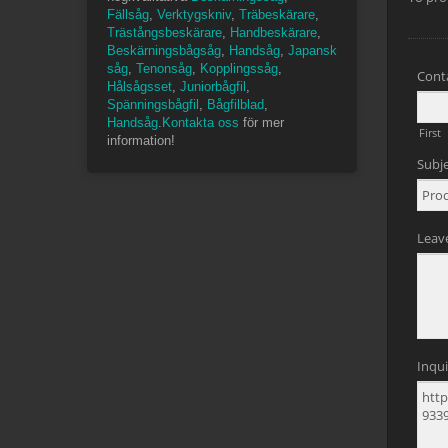
Fällsåg
,
Verktygskniv
,
Träbeskärare
,
Trästångsbeskärare
,
Handbeskärare
,
Beskärningsbågsåg
,
Handsåg
,
Japansk
såg
,
Tenonsåg
,
Kopplingssåg
,
Hålsågsset
,
Juniorbågfil
,
Spänningsbågfil
,
Bågfilblad
,
Handsåg
.
Kontakta oss
för mer
information!