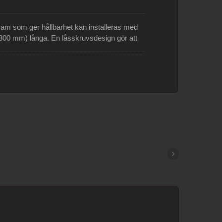
ram som ger hållbarhet kan installeras med
300 mm) långa. En låsskruvsdesign gör att
n. Det ergonomiska handtaget är bekvämt
 levereras med ett 24TPI 12 tum (300 mm)
r att skära i metallrör och plastslangar, och
ymmen. Tillgänglig med vår bi-metallblad.