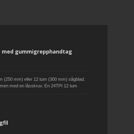
med
Vikbar beskärningshandsåg
med 3-fas tänder
såg med gummigrepphandtag
m (250 mm) eller 12 tum (300 mm) sågblad.
i ramen med en låsskruv. En 24TPI 12 tum
talliska kroppen är stark och hållbar. Det
 ergonomiskt utformat för att ge hög
il är utformad för att skära i tunt metall och
 och svåråtkomliga utrymmen.
fil