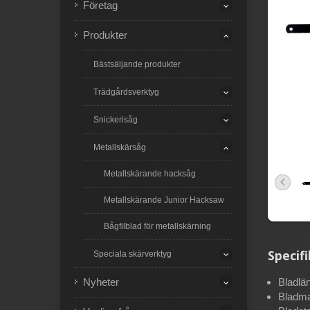
Företag
Produkter
Bästsäljande produkter
Trädgårdsverktyg
Snickerisåg
Metallskärsåg
Metallskärande hacksåg
Metallskärande Junior Hacksaw
Bågfilblad för metallskärning
Specif
Speciala skärverktyg
Nyheter
Bladlä
Bladmat