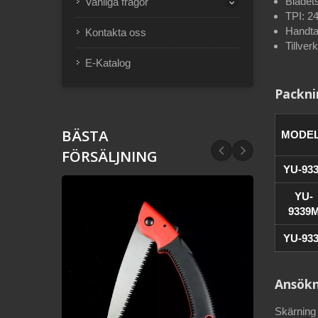
Bladet
Vanliga frågor
TPI: 2
Handta
Kontakta oss
Tillver
E-Katalog
Packni
BÄSTA
MODE
FÖRSÄLJNING
YU-93
YU-
9339
YU-93
Ansökn
Skärning 