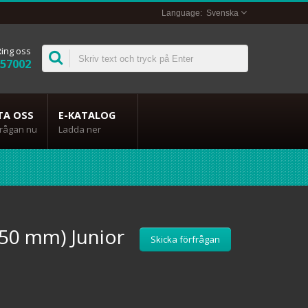
Svenska
Ring oss
357002
TA OSS
E-KATALOG
frågan nu
Ladda ner
50 mm) Junior
Skicka förfrågan