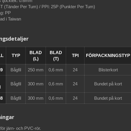
s tjocklek: 0.6mm
4T (Tänder Per Tum) / PPI: 25P (Punkter Per Tum)
g: PP
kad i Taiwan
ngsdetaljer
BLAD
BLAD
LL
TYP
TPI
FÖRPACKNINGSTYP
(L)
(T)
39
Bågfil
250 mm
0,6 mm
24
Blisterkort
Bågfil
300 mm
0,6 mm
24
Bundet på kort
M
38
Bågfil
300 mm
0,6 mm
24
Bundet på kort
ingar
för järn- och PVC-rör.