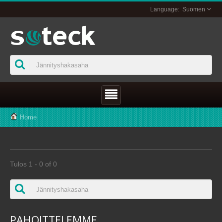
Suomen
Home
Tulos 1 - 0 of 0
PAHOITTELEMME ...