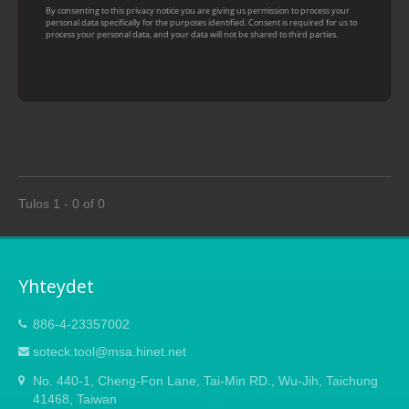
Tulos 1 - 0 of 0
Yhteydet
886-4-23357002
soteck.tool@msa.hinet.net
No. 440-1, Cheng-Fon Lane, Tai-Min RD., Wu-Jih, Taichung
41468, Taiwan