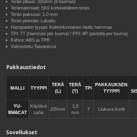
Terän pituus: 205mm (8 tuumaa)
Terämateriaali: SK5 korkeahiilinen teräs.
Terän paksuus: 1,0 mm
Terän pinnoite: Lakattu
Hampaiden tyyppi: Kolminkertainen hiottu hammas
TPI: 7T (hammas per tuuma) / PPI: 8P (pistettä per tuuma)
Kahva: ABS ja TPR
Valmistettu Taiwanissa
Pakkaustiedot
TERÄ
TERÄ
PAKKAUKSEN
MALLI
TYYPPI
TPI
(L)
(T)
TYYPPI
SI
YU-
Käytävä
1,0
205mm
7
Liukuva kortti
9566CAT
saha
mm
Sovellukset