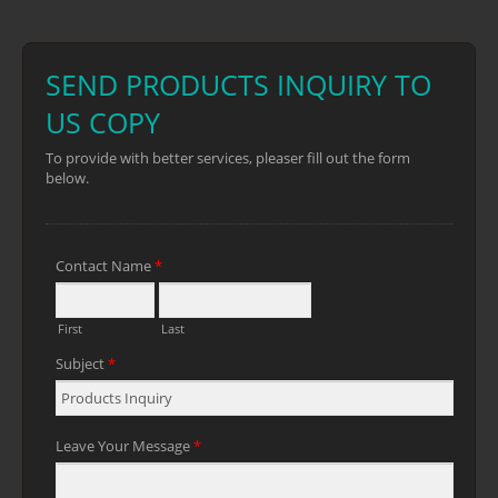
leikkaamiseen, maisemointiin ja muihin
puutarhatöihin.