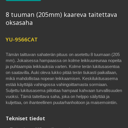
8 tuuman (205mm) kaareva taitettava
oksasaha
YU-9566CAT
Tämän taittuvan sahaterän pituus on asetettu 8 tuumaan (205
mm). Jokaisessa hampaassa on kolme leikkuureunaa nopeita
ja puhtaampia leikkauksia varten. Kolme terän lukitusasentoa
on saatavilla. Auki oleva lukko pitää terän tiukasti paikallaan,
mikä mahdollistaa nopean leikkaamisen. Keskilukitusasema
estää käyttäjiä vahingossa vahingoittamasta sormiaan.
Suljettu lukitusasema piilottaa hampaat kahvaan turvallisuuden
vuoksi. Tämä taitettava saha, joka on helppo säilyttää ja
kuljettaa, on ihanteellinen puutarhanhoitoon ja maisemointiin.
Tekniset tiedot