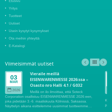
Etusivu
Yritys
Tuotteet
Uutiset
Usein kysytyt kysymykset
Ota meihin yhteyttä
E-Katalogi
Viimeisimmät uutiset
Vieraile meillä
03
EISENWARENMESSE 2026:ssa –
MAR
Osasto nro Halli 4.1 / G032
2026
Meillä on ilo ilmoittaa, että Soteck
Corporation osallistuu EISENWARENMESSE 2026:een,
Köln
joka pidetään 3.-6. maaliskuuta Kölnissä, Saksassa.
pide
Näyttelyn aikana esittelemme uusimmat tuotteemme....