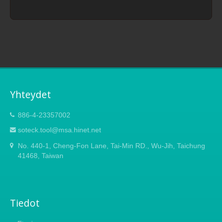
Yhteydet
886-4-23357002
soteck.tool@msa.hinet.net
No. 440-1, Cheng-Fon Lane, Tai-Min RD., Wu-Jih, Taichung
41468, Taiwan
Tiedot