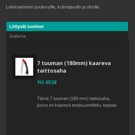
Leikkaaminen puulevyille, kulmapuulle ja oksille.
Liittyvät tuotteet
Galleria
7 tuuman (180mm) kaareva
taittosaha
YU-9538
Tämä 7 tuuman (180 mm) taittosaha,
jossa on kaareva teräsuunnittelu, tarjoaa
erinomaisen vakauden ja kestävyyden.
Kolmikulmaiset maapinnat tarjoavat
sujuvaa ja nopeaa leikkausta pienille ja
keskikokoisille oksille. Tässä taittuvassa