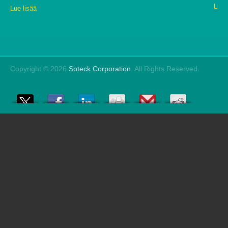
Lue 
Lue lisää
Copyright © 2026
Soteck Corporation
. All Rights Reserved.