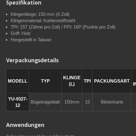
Spezifikation
Klingenlänge: 150 mm (6 Zoll)
Klingenmaterial: Kohlenstoffstahl
TPI: 15T (Zähne pro Zoll) / PPI: 16P (Punkte pro Zoll)
Griff: Holz
Hergestellt in Taiwan
Verpackungsdetails
KLINGE
MODELL
TYP
TPI
PACKUNGSART
(L)
I
YU-9327-
Bügelsägeblatt
150mm
15
Blisterkarte
12
Anwendungen