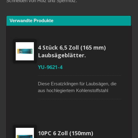
Schneiden von Holz und Sperrholz.
Verwandte Produkte
4 Stück 6,5 Zoll (165 mm)
Laubsägeblätter.
YU-9621-4
Diese Ersatzklingen für Laubsägen, die
aus hochlegiertem Kohlenstoffstahl
gefertigt sind und eine Länge von 6,5 Zoll
(165 mm) haben, können mit unserer
vorhandenen Laubsäge sowie mit
anderen Laubsägehülsen auf dem Markt
verwendet werden. Das Paket enthält
vier Klingenarten mit unterschiedlichen
10PC 6 Zoll (150mm)
Zahnzahlen zum Schneiden